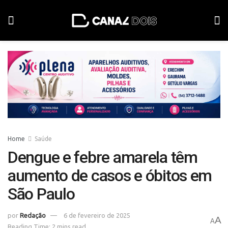
Home
Saúde
Dengue e febre amarela têm
aumento de casos e óbitos em
São Paulo
por
Redação
6 de fevereiro de 2025
A
A
Reading Time: 2 mins read