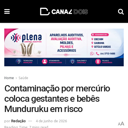
Home
Saúde
Contaminação por mercúrio
coloca gestantes e bebês
Munduruku em risco
por
Redação
4 de junho de 2026
A
A
Reading Time: 7 mins read