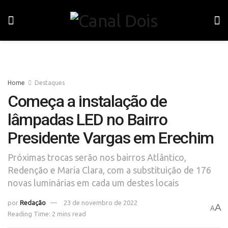
Home
Destaques
Começa a instalação de
lâmpadas LED no Bairro
Presidente Vargas em Erechim
Próximas trocas serão nos bairros Atlântico,
Redenção e Maria Clara, com a substituição de 176
novas luminárias em cada um destes locais
por
Redação
23 de novembro de 2022
A
A
Reading Time: 2 mins read