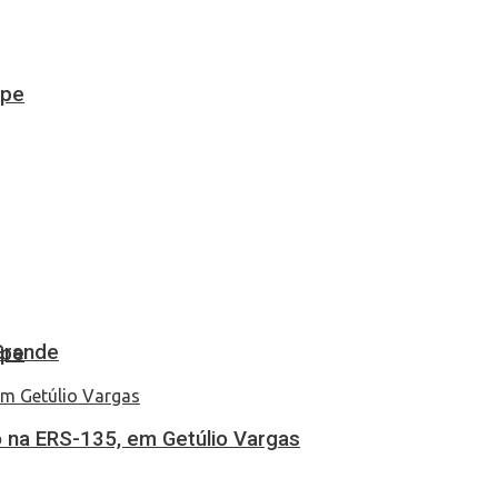
ipe
Grande
ipe
 na ERS-135, em Getúlio Vargas