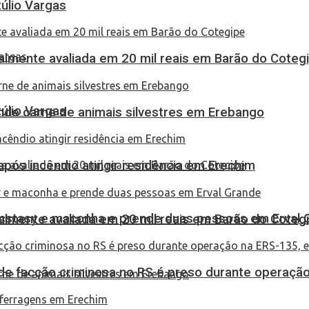
túlio Vargas
almente avaliada em 20 mil reais em Barão do Coteg
túlio Vargas
eende carne de animais silvestres em Erebango
pós incêndio atingir residência em Erechim
 ecstasy e maconha e prende duas pessoas em Erval 
almente avaliada em 20 mil reais em Barão do Coteg
de facção criminosa no RS é preso durante operação