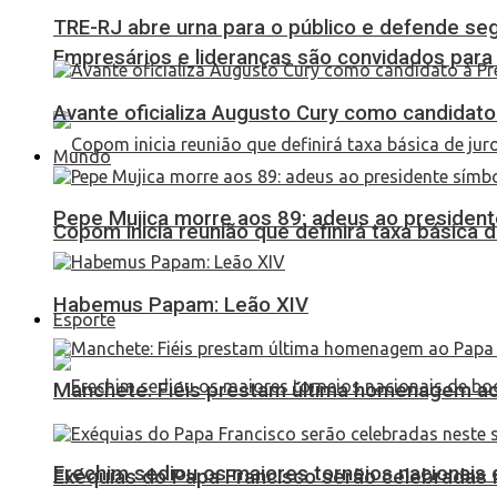
TRE-RJ abre urna para o público e defende seg
Empresários e lideranças são convidados para
Avante oficializa Augusto Cury como candidato
Mundo
Pepe Mujica morre aos 89: adeus ao presidente
Copom inicia reunião que definirá taxa básica d
Habemus Papam: Leão XIV
Esporte
Manchete: Fiéis prestam última homenagem ao 
Erechim sediou os maiores torneios nacionais 
Exéquias do Papa Francisco serão celebradas