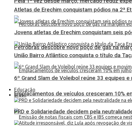
Pela 1ª vez desde março, mercado reduz expec
Atletas de Erechim conquistam pódios na 2ª 
Jovens atletas de Erechim conquistam seis pó
Petrobras descobre novo poço de gás na marg
União Bairro Atlântico conquista o título da Ta
6º Grand Slam de Voleibol reúne 33 equipes e
Educação
Emplacamentos de veículos cresceram 10% em
Brasil
PRD e Solidariedade decidem pela neutralidade