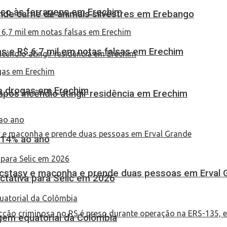
eso às ferragens em Erechim
eende carne de animais silvestres em Erebango
 e R$ 6,7 mil em notas falsas em Erechim
 de drogas em Erechim
pós incêndio atingir residência em Erechim
 14% ao ano
 ecstasy e maconha e prende duas pessoas em Erval 
tativa para Selic em 2026
em equatorial da Colômbia