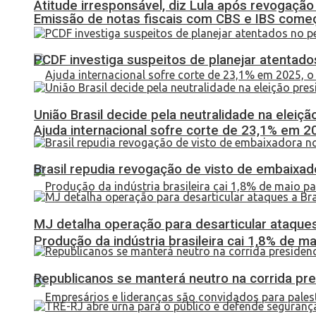
Atitude irresponsável, diz Lula após revogaçã
Emissão de notas fiscais com CBS e IBS come
PCDF investiga suspeitos de planejar atentados
União Brasil decide pela neutralidade na eleiçã
Ajuda internacional sofre corte de 23,1% em 20
Brasil repudia revogação de visto de embaixa
MJ detalha operação para desarticular ataques 
Produção da indústria brasileira cai 1,8% de ma
Republicanos se manterá neutro na corrida pre