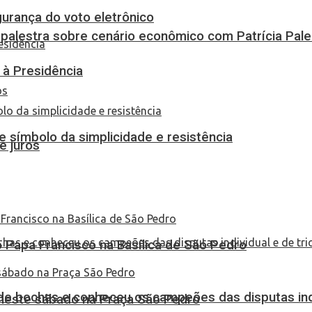
urança do voto eletrônico
 palestra sobre cenário econômico com Patrícia Pal
 à Presidência
 símbolo da simplicidade e resistência
e juros
Papa Francisco na Basílica de São Pedro
de bochas e conheceu os campeões das disputas indi
 neste sábado na Praça São Pedro