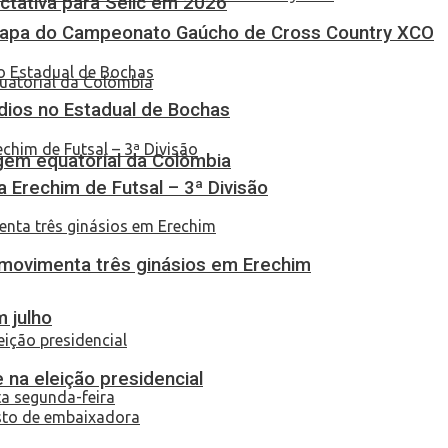
tativa para Selic em 2026
Etapa do Campeonato Gaúcho de Cross Country XCO
dios no Estadual de Bochas
em equatorial da Colômbia
ça Erechim de Futsal – 3ª Divisão
 movimenta três ginásios em Erechim
 julho
 na eleição presidencial