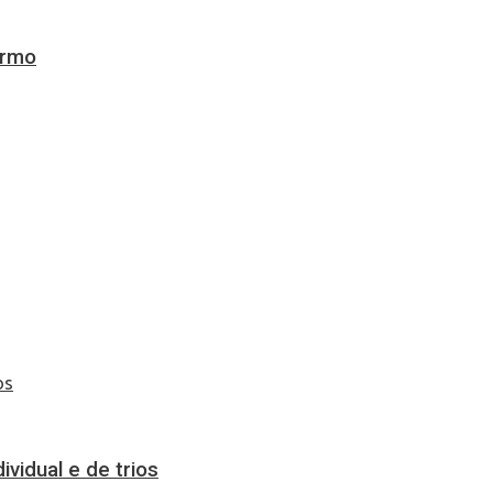
ermo
vidual e de trios