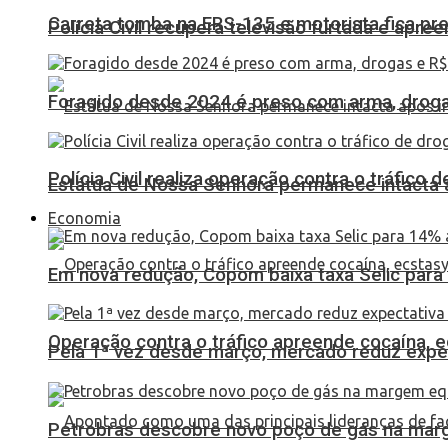
Carreta tomba na ERS-135 e motorista fica pr
Polícia Civil recupera televisão furtada e apr
Foragido desde 2024 é preso com arma, drogas
Polícia Civil realiza operação contra o tráfico
Estátua de Nossa Senhora permanece intacta a
Economia
Em nova redução, Copom baixa taxa Selic para
Operação contra o tráfico apreende cocaína,
Pela 1ª vez desde março, mercado reduz expec
Petrobras descobre novo poço de gás na marg