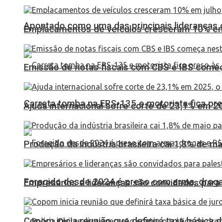
Apontado como uma das principais lideranças 
Emplacamentos de veículos cresceram 10% em
Emissão de notas fiscais com CBS e IBS come
Carreta tomba na ERS-135 e motorista fica pr
Ajuda internacional sofre corte de 23,1% em 20
Produção da indústria brasileira cai 1,8% de ma
Foragido desde 2024 é preso com arma, drogas
Empresários e lideranças são convidados para
Copom inicia reunião que definirá taxa básica d