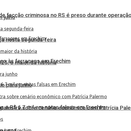
de facção criminosa no RS é preso durante operação
 julho
ça nesta segunda-feira
eso às ferragens em Erechim
25, o maior da história
io para junho
 e R$ 6,7 mil em notas falsas em Erechim
 palestra sobre cenário econômico com Patrícia Pal
e juros