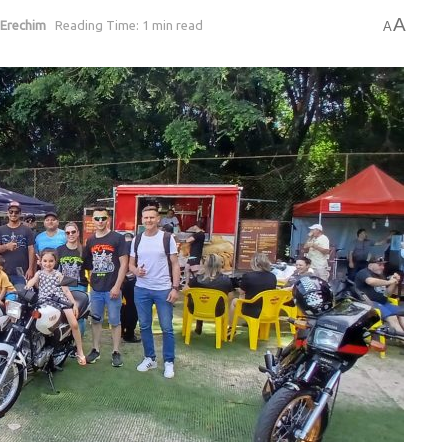
A
Erechim
Reading Time: 1 min read
A