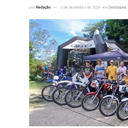
por
Redação
2 de dezembro de 2024
em
Destaques
,