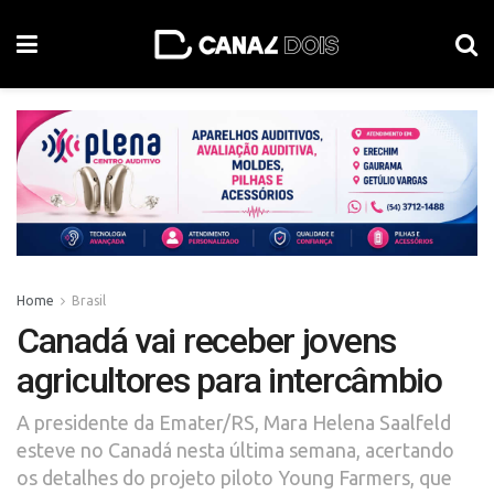
Home
Brasil
Canadá vai receber jovens
agricultores para intercâmbio
A presidente da Emater/RS, Mara Helena Saalfeld
esteve no Canadá nesta última semana, acertando
os detalhes do projeto piloto Young Farmers, que