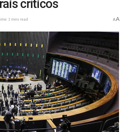
ais críticos
A
ime: 2 mins read
A