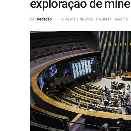
exploração de miner
por
Redação
6 de maio de 2026
em
Brasil
Reading T