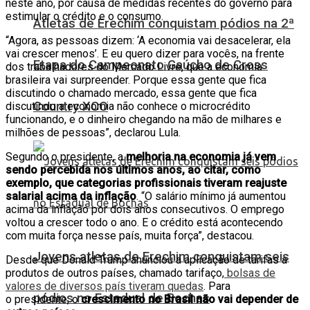
neste ano, por causa de medidas recentes do governo para
estimular o crédito e o consumo.
Atletas de Erechim conquistam pódios na 2ª
“Agora, as pessoas dizem: ‘A economia vai desacelerar, ela
vai crescer menos’. E eu quero dizer para vocês, na frente
Etapa do Campeonato Gaúcho de Cross
dos trabalhadores do Mercado Livre, que a economia
brasileira vai surpreender. Porque essa gente que fica
discutindo o chamado mercado, essa gente que fica
Country XCO
discutindo a economia não conhece o microcrédito
funcionando, e o dinheiro chegando na mão de milhares e
milhões de pessoas”, declarou Lula.
Segundo o presidente, a
melhoria na economia já vem
sendo percebida nos últimos anos, ao citar, como
exemplo, que categorias profissionais tiveram reajuste
salarial acima da inflação
. “O salário mínimo já aumentou
acima da inflação por dois anos consecutivos. O emprego
voltou a crescer todo o ano. E o crédito está acontecendo
com muita força nesse país, muita força”, destacou.
Jovens atletas de Erechim conquistam seis
Desde que Donald Trump anunciou a aplicação de tarifas a
produtos de outros países, chamado tarifaço,
bolsas de
valores de diversos país tiveram quedas
. Para
pódios no Estadual de Bochas
o presidente, o
crescimento no Brasil não vai depender de