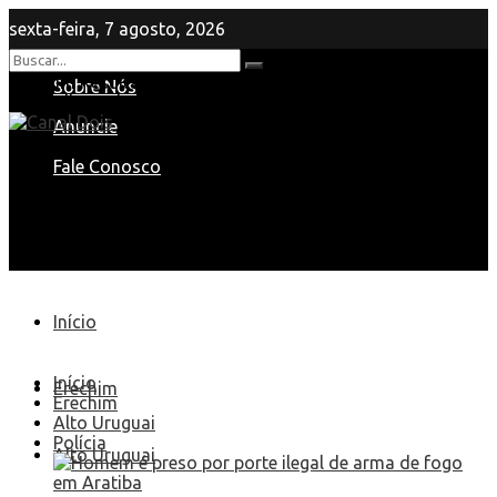
sexta-feira, 7 agosto, 2026
Nenhum Resultado
Sobre Nós
View All Result
Anuncie
Fale Conosco
Início
Início
Erechim
Erechim
Alto Uruguai
Polícia
Alto Uruguai