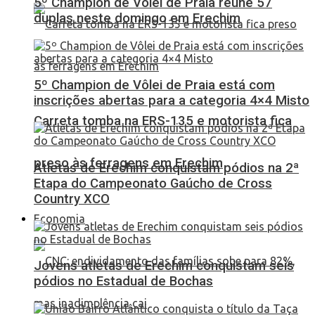
5º Champion de Vôlei de Praia reúne 57
duplas neste domingo em Erechim
5º Champion de Vôlei de Praia está com
inscrições abertas para a categoria 4×4 Misto
Carreta tomba na ERS-135 e motorista fica
preso às ferragens em Erechim
Atletas de Erechim conquistam pódios na 2ª
Etapa do Campeonato Gaúcho de Cross
Country XCO
Economia
Jovens atletas de Erechim conquistam seis
pódios no Estadual de Bochas