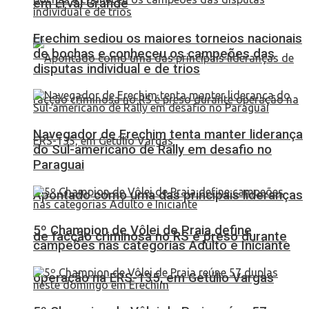
em Erval Grande
Erechim sediou os maiores torneios nacionais
de bochas e conheceu os campeões das
disputas individual e de trios
Navegador de Erechim tenta manter liderança
do Sul-americano de Rally em desafio no
Paraguai
Apontado como uma das principais lideranças
5º Champion de Vôlei de Praia define
de facção criminosa no RS é preso durante
campeões nas categorias Adulto e Iniciante
operação na ERS-135, em Getúlio Vargas