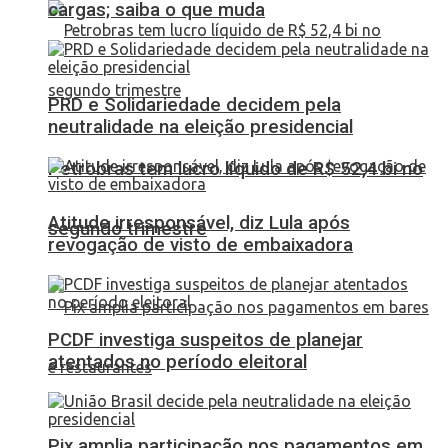
cargas; saiba o que muda
PRD e Solidariedade decidem pela
neutralidade na eleição presidencial
Petrobras tem lucro líquido de R$ 52,4 bi no
Atitude irresponsável, diz Lula após
segundo trimestre
revogação de visto de embaixadora
PCDF investiga suspeitos de planejar
atentados no período eleitoral
Pix amplia participação nos pagamentos em