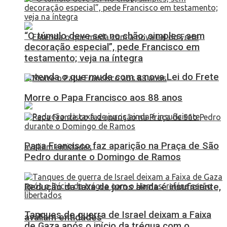
“O túmulo deve ser no chão; simples, sem
decoração especial”, pede Francisco em
testamento; veja na íntegra
Entenda o que muda com a nova Lei do Frete
Morre o Papa Francisco aos 88 anos
Papa Francisco faz aparição na Praça de São
Pedro durante o Domingo de Ramos
Redução da taxa de juros ainda é insuficiente,
Tanques de guerra de Israel deixam a Faixa
avaliam entidades
de Gaza após o início da trégua com o