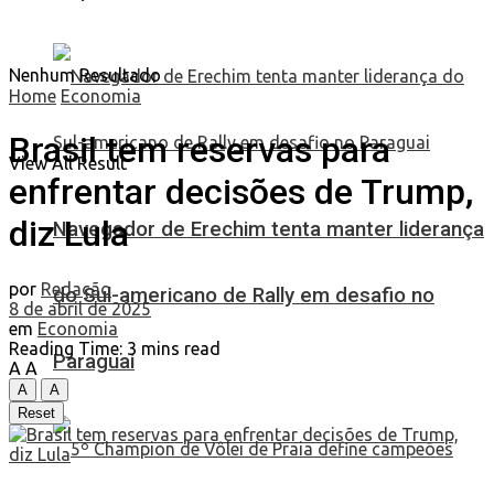
Nenhum Resultado
Home
Economia
Brasil tem reservas para
View All Result
enfrentar decisões de Trump,
diz Lula
Navegador de Erechim tenta manter liderança
por
Redação
do Sul-americano de Rally em desafio no
8 de abril de 2025
em
Economia
Reading Time: 3 mins read
Paraguai
A
A
A
A
Reset