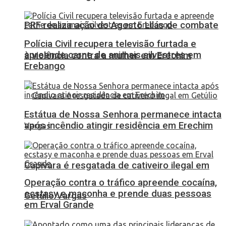
PRF realiza ação do Agosto Lilás de combate
Polícia Civil recupera televisão furtada e
apreende carne de animais silvestres em
à violência contra a mulher em Erechim
Erebango
Estátua de Nossa Senhora permanece intacta
após incêndio atingir residência em Erechim
Capivara é resgatada de cativeiro ilegal em
Operação contra o tráfico apreende cocaína,
ecstasy e maconha e prende duas pessoas
Getúlio Vargas
em Erval Grande