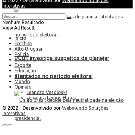
© 2022 - Desenvolvido por
Webmundo Soluções
Interativas
Nenhum Resultado
View All Result
Início
Erechim
Alto Uruguai
Polícia
PCDF investiga suspeitos de planejar
Economia
Esporte
Educação
atentados no período eleitoral
Brasil
Mundo
Opinião
Leandro Vesoloski
Leomara Lemos Flores
© 2022 - Desenvolvido por
Webmundo Soluções
Interativas