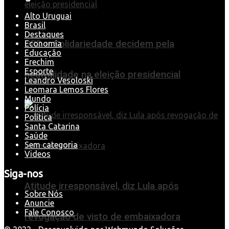
Alto Uruguai
Brasil
Destaques
PRD e Solidariedade decidem pela
Economia
Educação
Erechim
Esporte
neutralidade na eleição presidencial
Leandro Vesoloski
Leomara Lemos Flores
Mundo
Polícia
Política
Santa Catarina
Saúde
Sem categoria
Videos
Siga-nos
Atitude irresponsável, diz Lula após
Sobre Nós
Anuncie
Fale Conosco
revogação de visto de embaixadora