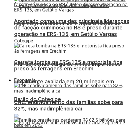
Apontado como uma das principais lideranças
de facção criminosa no RS é preso durante
operação na ERS-135, em Getúlio Vargas
Carreta tomba na ERS-135 e motorista fica
PRF apreende carga de vinhos importados
preso às ferragens em Erechim
Economia
ilegalmente avaliada em 20 mil reais em
Barão do Cotegipe
CNC: endividamento das famílias sobe para
82%, mas inadimplência cai