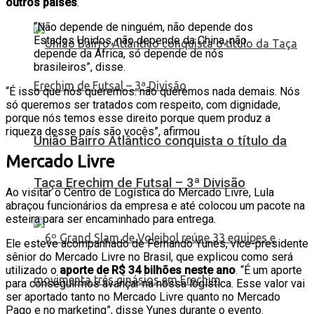
outros países
.
“Não depende de ninguém, não depende dos
Estados Unidos, não depende da China, não
depende da África, só depende de nós
brasileiros”, disse.
“É isso que nós queremos: não queremos nada demais. Nós
só queremos ser tratados com respeito, com dignidade,
porque nós temos esse direito porque quem produz a
riqueza desse país são vocês”, afirmou
União Bairro Atlântico conquista o título da
Mercado Livre
Taça Erechim de Futsal – 3ª Divisão
Ao visitar o Centro de Logística do Mercado Livre, Lula
abraçou funcionários da empresa e até colocou um pacote na
esteira para ser encaminhado para entrega.
Ele esteve acompanhado de Fernando Yunes, vice-presidente
sênior do Mercado Livre no Brasil, que explicou como será
utilizado o
aporte de R$ 34 bilhões neste ano
. “É um aporte
para conseguirmos avançar na nossa logística. Esse valor vai
ser aportado tanto no Mercado Livre quanto no Mercado
Pago e no marketing”, disse Yunes durante o evento.