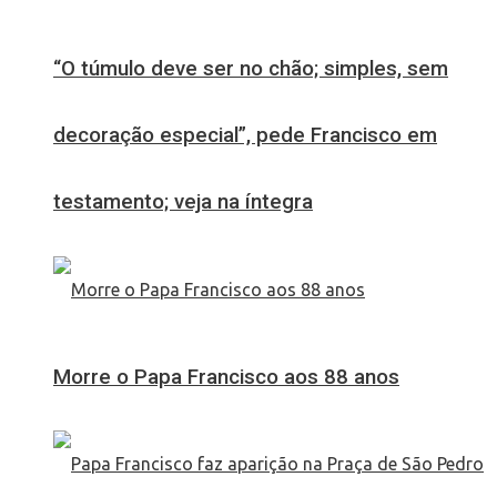
“O túmulo deve ser no chão; simples, sem
decoração especial”, pede Francisco em
testamento; veja na íntegra
Morre o Papa Francisco aos 88 anos