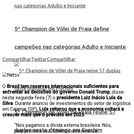
5º Champion de Vôlei de Praia define
campeões nas categorias Adulto e Iniciante
Compartilhar
Twittar
Compartilhar
O
Brasil tem reservas internacionais suficientes para
enfrentar as decisões do governo Donald Trump
, disse
nesta segunda-feira (7) o
presidente Luiz Inácio Lula da
Silva
. Durante anúncio de investimentos do setor de logística
em Cajamar (SP),
Lula reiterou que a economia voltará a
5º Champion de Vôlei de Praia reúne 57
crescer mais que o previsto em 2025
.
“Nós pagamos a dívida externa brasileira. Nós,
duplas neste domingo em Erechim
pela primeira vez, fizemos uma reserva