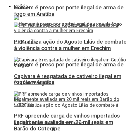
Polícia
Homem é preso por porte ilegal de arma de
fogo em Aratiba
PRF realiza ação do Agosto Lilás de combate
à violência contra a mulher em Erechim
Homem é preso por porte ilegal de arma de
Capivara é resgatada de cativeiro ilegal em
fogo em Aratiba
Getúlio Vargas
PRF apreende carga de vinhos importados
ilegalmente avaliada em 20 mil reais em
Barão do Cotegipe