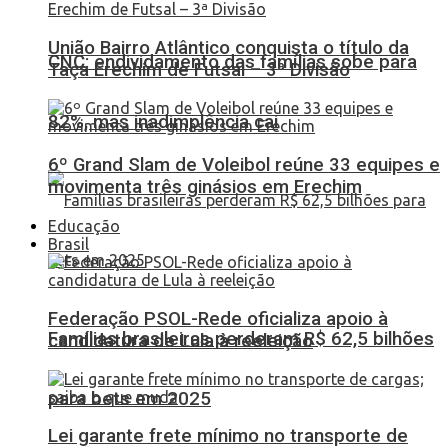
União Bairro Atlântico conquista o título da
CNC: endividamento das famílias sobe para
Taça Erechim de Futsal – 3ª Divisão
82%, mas inadimplência cai
6º Grand Slam de Voleibol reúne 33 equipes e
movimenta três ginásios em Erechim
Educação
Brasil
Federação PSOL-Rede oficializa apoio à
Famílias brasileiras perderam R$ 62,5 bilhões
candidatura de Lula à reeleição
para bets em 2025
Lei garante frete mínimo no transporte de