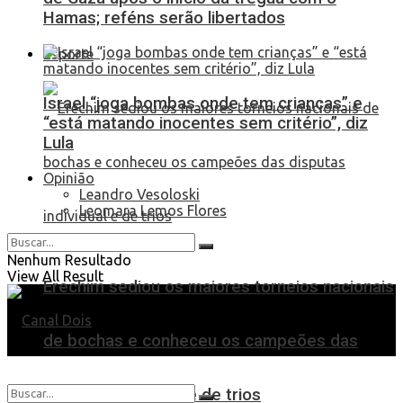
Hamas; reféns serão libertados
Esporte
Israel “joga bombas onde tem crianças” e
“está matando inocentes sem critério”, diz
Lula
Opinião
Leandro Vesoloski
Leomara Lemos Flores
Nenhum Resultado
View All Result
Erechim sediou os maiores torneios nacionais
de bochas e conheceu os campeões das
disputas individual e de trios