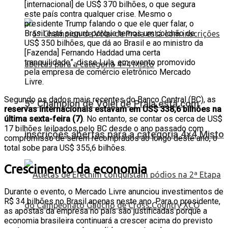
[internacional] de US$ 370 bilhões, o que segura
este país contra qualquer crise. Mesmo o
presidente Trump falando o que ele quer falar, o
Brasil está seguro porque temos um colchão de
US$ 350 bilhões, que dá ao Brasil e ao ministro da
[Fazenda] Fernando Haddad uma certa
tranquilidade”, disse Lula, em evento promovido
pela empresa de comércio eletrônico Mercado
Livre.
Segundo os dados mais recentes do Banco Central (BC), as
5º Champion de Vôlei de Praia está com
reservas internacionais estavam em US$ 338,6 bilhões na
última sexta-feira (7)
. No entanto, se contar os cerca de US$
17 bilhões leiloados pelo BC desde o ano passado com
inscrições abertas para a categoria 4×4 Misto
compromisso de serem recomprados ao longo deste ano, o
total sobe para US$ 355,6 bilhões.
Crescimento da economia
Durante o evento, o Mercado Livre anunciou investimentos de
R$ 34 bilhões no Brasil apenas neste ano. Para o presidente,
as apostas da empresa no país são justificadas porque a
economia brasileira continuará a crescer acima do previsto