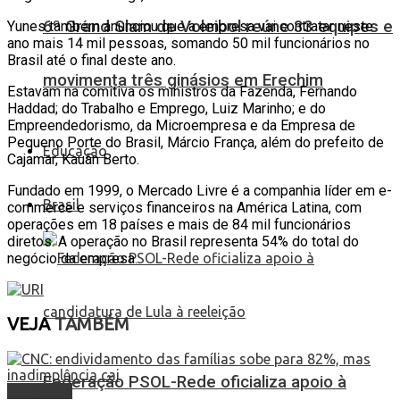
6º Grand Slam de Voleibol reúne 33 equipes e
Yunes também anunciou que a empresa vai contratar neste
ano mais 14 mil pessoas, somando 50 mil funcionários no
Brasil até o final deste ano.
movimenta três ginásios em Erechim
Estavam na comitiva os ministros da Fazenda, Fernando
Haddad; do Trabalho e Emprego, Luiz Marinho; e do
Empreendedorismo, da Microempresa e da Empresa de
Pequeno Porte do Brasil, Márcio França, além do prefeito de
Educação
Cajamar, Kauãn Berto.
Fundado em 1999, o Mercado Livre é a companhia líder em e-
Brasil
commerce e serviços financeiros na América Latina, com
operações em 18 países e mais de 84 mil funcionários
diretos. A operação no Brasil representa 54% do total do
negócio da empresa.
VEJA
TAMBÉM
Federação PSOL-Rede oficializa apoio à
Economia