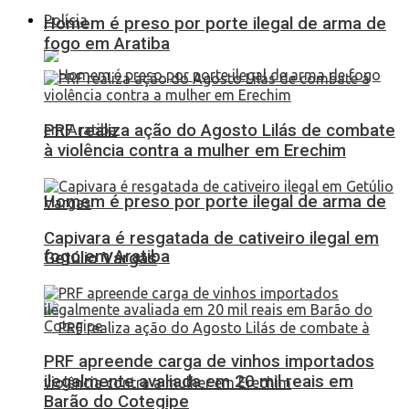
Polícia
Homem é preso por porte ilegal de arma de
fogo em Aratiba
PRF realiza ação do Agosto Lilás de combate
à violência contra a mulher em Erechim
Homem é preso por porte ilegal de arma de
Capivara é resgatada de cativeiro ilegal em
fogo em Aratiba
Getúlio Vargas
PRF apreende carga de vinhos importados
ilegalmente avaliada em 20 mil reais em
Barão do Cotegipe