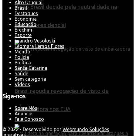
Alto Uruguai
União Brasil decide pela neutralidade na
Brasil
Destaques
Economia
Educação
eleição presidencial
Erechim
Esporte
Leandro Vesoloski
Leomara Lemos Flores
Mundo
Polícia
Política
Santa Catarina
Saúde
Sem categoria
Videos
Brasil repudia revogação de visto de
Siga-nos
Sobre Nós
embaixadora nos EUA
Anuncie
Fale Conosco
© 2022 - Desenvolvido por
Webmundo Soluções
Interativas