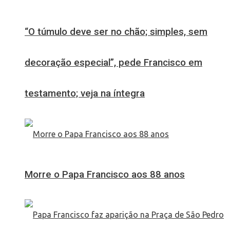
“O túmulo deve ser no chão; simples, sem
decoração especial”, pede Francisco em
testamento; veja na íntegra
Morre o Papa Francisco aos 88 anos