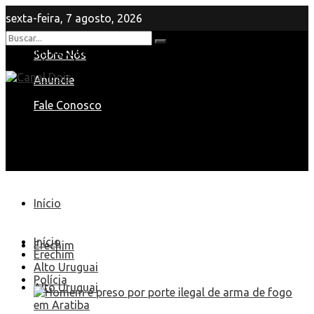
sexta-feira, 7 agosto, 2026
Nenhum Resultado
Sobre Nós
View All Result
Anuncie
Fale Conosco
Início
Início
Erechim
Erechim
Alto Uruguai
Polícia
Alto Uruguai