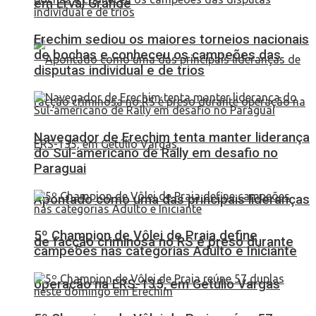
em Erval Grande
Erechim sediou os maiores torneios nacionais
de bochas e conheceu os campeões das
disputas individual e de trios
Navegador de Erechim tenta manter liderança
do Sul-americano de Rally em desafio no
Paraguai
Apontado como uma das principais lideranças
5º Champion de Vôlei de Praia define
de facção criminosa no RS é preso durante
campeões nas categorias Adulto e Iniciante
operação na ERS-135, em Getúlio Vargas