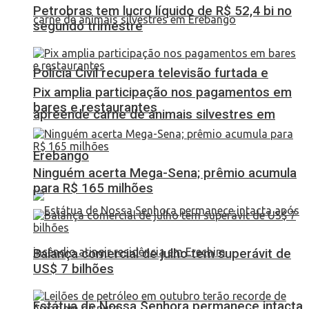
Petrobras tem lucro líquido de R$ 52,4 bi no
segundo trimestre
Polícia Civil recupera televisão furtada e
Pix amplia participação nos pagamentos em
bares e restaurantes
apreende carne de animais silvestres em
Erebango
Ninguém acerta Mega-Sena; prêmio acumula
para R$ 165 milhões
Balança comercial de julho tem superávit de
US$ 7 bilhões
Estátua de Nossa Senhora permanece intacta