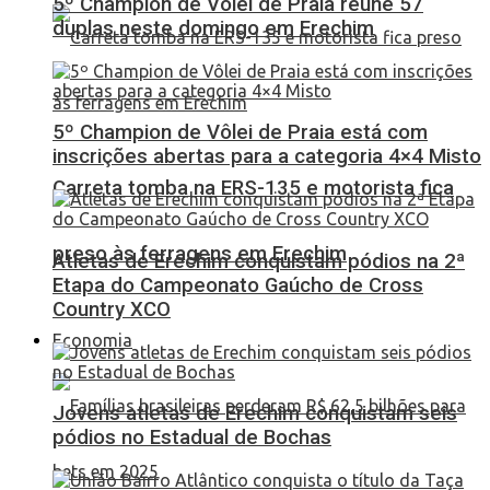
5º Champion de Vôlei de Praia reúne 57
duplas neste domingo em Erechim
5º Champion de Vôlei de Praia está com
inscrições abertas para a categoria 4×4 Misto
Carreta tomba na ERS-135 e motorista fica
preso às ferragens em Erechim
Atletas de Erechim conquistam pódios na 2ª
Etapa do Campeonato Gaúcho de Cross
Country XCO
Economia
Jovens atletas de Erechim conquistam seis
pódios no Estadual de Bochas