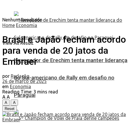
Nenhum Resultado
Home
Economia
Brasil e Japão fecham acordo
View All Result
para venda de 20 jatos da
Embraer
Navegador de Erechim tenta manter liderança
por
Redação
do Sul-americano de Rally em desafio no
26 de março de 2025
em
Economia
Reading Time: 3 mins read
Paraguai
A
A
A
A
Reset