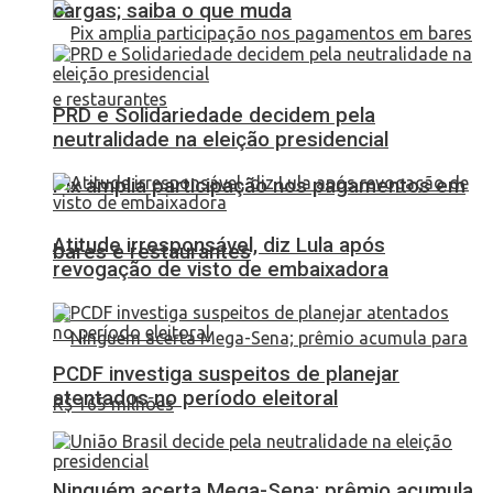
cargas; saiba o que muda
PRD e Solidariedade decidem pela
neutralidade na eleição presidencial
Pix amplia participação nos pagamentos em
Atitude irresponsável, diz Lula após
bares e restaurantes
revogação de visto de embaixadora
PCDF investiga suspeitos de planejar
atentados no período eleitoral
Ninguém acerta Mega-Sena; prêmio acumula