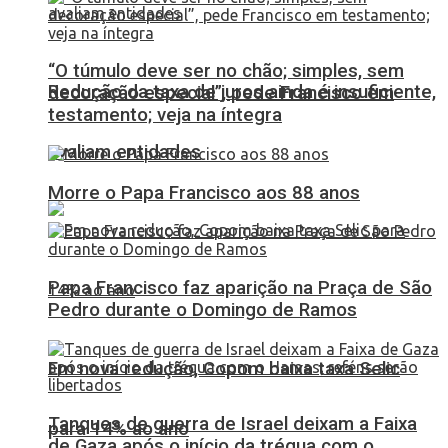
“O túmulo deve ser no chão; simples, sem
Redução da taxa de juros ainda é insuficiente,
decoração especial”, pede Francisco em
testamento; veja na íntegra
avaliam entidades
Morre o Papa Francisco aos 88 anos
Papa Francisco faz aparição na Praça de São
Pedro durante o Domingo de Ramos
Em nova redução, Copom baixa taxa Selic
Tanques de guerra de Israel deixam a Faixa
para 14% ao ano
de Gaza após o início da trégua com o