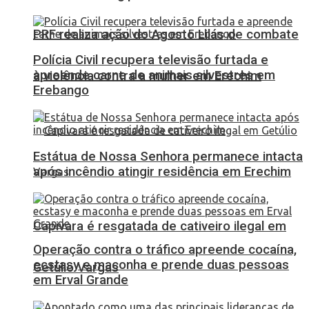
PRF realiza ação do Agosto Lilás de combate
Polícia Civil recupera televisão furtada e
apreende carne de animais silvestres em
à violência contra a mulher em Erechim
Erebango
Estátua de Nossa Senhora permanece intacta
após incêndio atingir residência em Erechim
Capivara é resgatada de cativeiro ilegal em
Operação contra o tráfico apreende cocaína,
ecstasy e maconha e prende duas pessoas
Getúlio Vargas
em Erval Grande