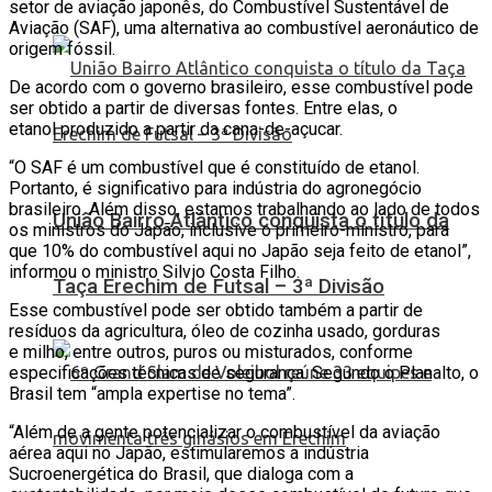
setor de aviação japonês, do Combustível Sustentável de
Aviação (SAF), uma alternativa ao combustível aeronáutico de
origem fóssil.
De acordo com o governo brasileiro, esse combustível pode
ser obtido a partir de diversas fontes. Entre elas, o
etanol produzido a partir da cana-de-açucar.
“O SAF é um combustível que é constituído de etanol.
Portanto, é significativo para indústria do agronegócio
brasileiro. Além disso, estamos trabalhando ao lado de todos
União Bairro Atlântico conquista o título da
os ministros do Japão, inclusive o primeiro-ministro, para
que 10% do combustível aqui no Japão seja feito de etanol”,
informou o ministro Silvio Costa Filho.
Taça Erechim de Futsal – 3ª Divisão
Esse combustível pode ser obtido também a partir de
resíduos da agricultura, óleo de cozinha usado, gorduras
e milho, entre outros, puros ou misturados, conforme
especificações técnicas de segurança. Segundo o Planalto, o
Brasil tem “ampla expertise no tema”.
“Além de a gente potencializar o combustível da aviação
aérea aqui no Japão, estimularemos a indústria
Sucroenergética do Brasil, que dialoga com a