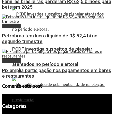
Famílias brasileiras perderam R$ 62,5 bilhões para
bets em 2025
Economia
Petrobras tem lucro líquido de R$ 52,4 bi no
segundo trimestre
PCDF investiga suspeitos de planejar
Economia
atentados no período eleitoral
Pix amplia participação nos pagamentos em bares
e restaurantes
Comente este post
Categorias