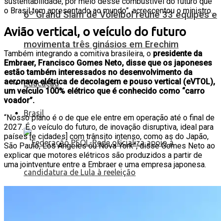
sustentabilidade, por meio desse combustível do futuro que
o Brasil tem apresentado ao mundo”, acrescentou o ministro.
6º Grand Slam de Voleibol reúne 33 equipes e
Avião vertical, o veículo do futuro
movimenta três ginásios em Erechim
Também integrando a comitiva brasileira, o
presidente da
Embraer, Francisco Gomes Neto, disse que os japoneses
estão também interessados no desenvolvimento da
aeronave elétrica de decolagem e pouso vertical (eVTOL),
Educação
um veículo 100% elétrico que é conhecido como “carro
voador”.
Brasil
“Nosso plano é o de que ele entre em operação até o final de
2027. É o veículo do futuro, de inovação disruptiva, ideal para
países [e cidades] com trânsito intenso, como as do Japão,
São Paulo, Los Angeles ou Nova York”, disse Gomes Neto ao
explicar que motores elétricos são produzidos a partir de
uma jointventure entre a Embraer e uma empresa japonesa.
Federação PSOL-Rede oficializa apoio à