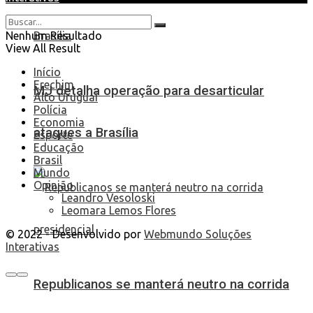
Nenhum Resultado
View All Result
Início
Erechim
MJ detalha operação para desarticular
Alto Uruguai
Polícia
Economia
ataques a Brasília
Esporte
Educação
Brasil
Mundo
Opinião
Leandro Vesoloski
Leomara Lemos Flores
© 2022 - Desenvolvido por
Webmundo Soluções
Interativas
Republicanos se manterá neutro na corrida