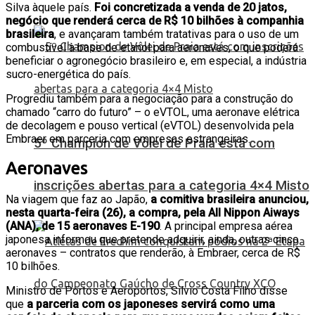
Silva àquele país.
Foi concretizada a venda de 20 jatos,
negócio que renderá cerca de R$ 10 bilhões à companhia
brasileira
, e avançaram também tratativas para o uso de um
combustível à base de etanol para aeronaves, o que poderá
beneficiar o agronegócio brasileiro e, em especial, a indústria
sucro-energética do país.
Progrediu também para a negociação para a construção do
chamado “carro do futuro” – o eVTOL, uma aeronave elétrica
de decolagem e pouso vertical (eVTOL) desenvolvida pela
Embraer em parceria com empresas estrangeiras.
5º Champion de Vôlei de Praia está com
Aeronaves
inscrições abertas para a categoria 4×4 Misto
Na viagem que faz ao Japão,
a comitiva brasileira anunciou,
nesta quarta-feira (26), a compra, pela All Nippon Aiways
(ANA), de 15 aeronaves E-190
. A principal empresa aérea
japonesa informou que pretende adquirir, ainda, outras cinco
aeronaves – contratos que renderão, à Embraer, cerca de R$
10 bilhões.
Ministro de Portos e Aeroportos, Silvio Costa Filho disse
que
a parceria com os japoneses servirá como uma