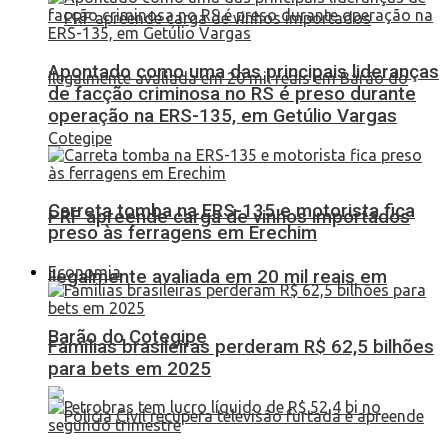
Apontado como uma das principais lideranças
de facção criminosa no RS é preso durante
operação na ERS-135, em Getúlio Vargas
Carreta tomba na ERS-135 e motorista fica
PRF apreende carga de vinhos importados
preso às ferragens em Erechim
Economia
ilegalmente avaliada em 20 mil reais em
Barão do Cotegipe
Famílias brasileiras perderam R$ 62,5 bilhões
para bets em 2025