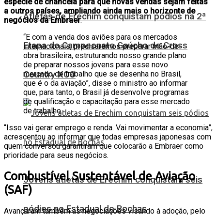
espécie de chancela para que novas vendas sejam feitas
a outros países, ampliando ainda mais o horizonte de
Atletas de Erechim conquistam pódios na 2ª
negócios da Embraer
.
“E com a venda dos aviões para os mercados
Etapa do Campeonato Gaúcho de Cross
internacionais, precisaremos preparar mão-de-
obra brasileira, estruturando nosso grande plano
de preparar nossos jovens para esse novo
Country XCO
mercado de trabalho que se desenha no Brasil,
que é o da aviação”, disse o ministro ao informar
que, para tanto, o Brasil já desenvolve programas
de qualificação e capacitação para esse mercado
de trabalho.
“Isso vai gerar emprego e renda. Vai movimentar a economia”,
acrescentou ao informar que todas empresas japonesas com
quem conversou garantiram que colocarão a Embraer como
prioridade para seus negócios.
Combustível Sustentável de Aviação
Jovens atletas de Erechim conquistam seis
(SAF)
pódios no Estadual de Bochas
Avançaram também as negociações visando à adoção, pelo