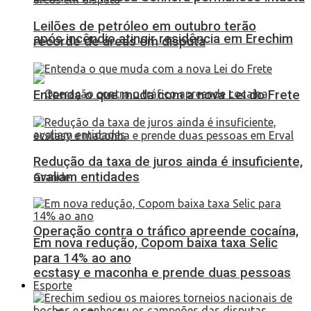
Leilões de petróleo em outubro terão
após incêndio atingir residência em Erechim
recorde de áreas em disputa
Entenda o que muda com a nova Lei do Frete
Redução da taxa de juros ainda é insuficiente,
avaliam entidades
Operação contra o tráfico apreende cocaína,
Em nova redução, Copom baixa taxa Selic
para 14% ao ano
ecstasy e maconha e prende duas pessoas
Esporte