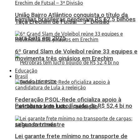
União Bairro Atlântico conquista o título da
Famílias brasileiras perderam R$ 62,5 bilhões
Taça Erechim de Futsal – 3ª Divisão
para bets em 2025
6º Grand Slam de Voleibol reúne 33 equipes e
movimenta três ginásios em Erechim
Educação
Brasil
Federação PSOL-Rede oficializa apoio à
Petrobras tem lucro líquido de R$ 52,4 bi no
candidatura de Lula à reeleição
segundo trimestre
Lei garante frete mínimo no transporte de