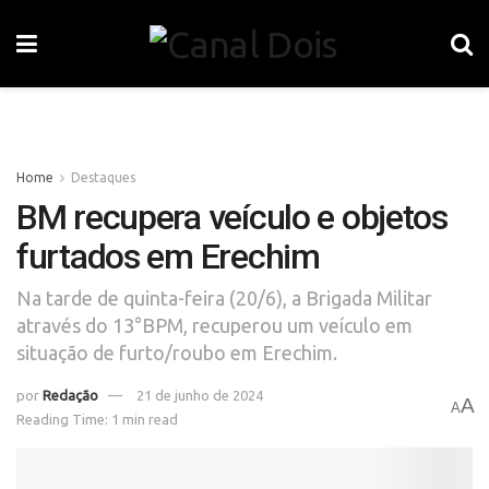
Home
Destaques
BM recupera veículo e objetos
furtados em Erechim
Na tarde de quinta-feira (20/6), a Brigada Militar
através do 13°BPM, recuperou um veículo em
situação de furto/roubo em Erechim.
por
Redação
21 de junho de 2024
A
A
Reading Time: 1 min read