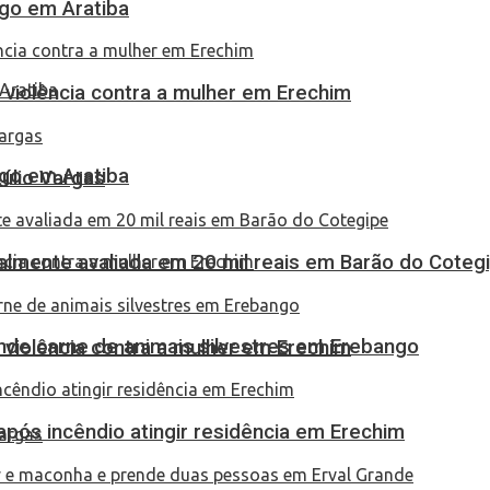
go em Aratiba
 violência contra a mulher em Erechim
go em Aratiba
túlio Vargas
almente avaliada em 20 mil reais em Barão do Coteg
eende carne de animais silvestres em Erebango
 violência contra a mulher em Erechim
pós incêndio atingir residência em Erechim