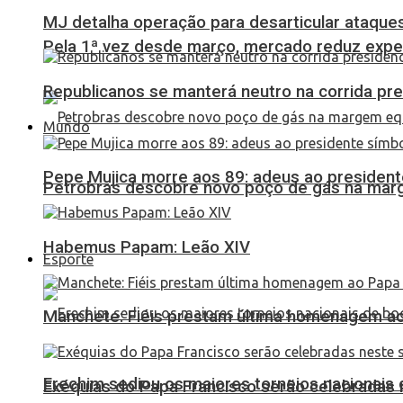
MJ detalha operação para desarticular ataques 
Pela 1ª vez desde março, mercado reduz expec
Republicanos se manterá neutro na corrida pre
Mundo
Pepe Mujica morre aos 89: adeus ao presidente
Petrobras descobre novo poço de gás na marg
Habemus Papam: Leão XIV
Esporte
Manchete: Fiéis prestam última homenagem ao 
Erechim sediou os maiores torneios nacionais 
Exéquias do Papa Francisco serão celebradas