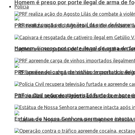
Homem é preso por porte ilegal de arma de fo
Polícia
PRF realiza ação do Agosto Lilás de combate à
Homem é preso por porte ilegal de arma de fo
Capivara é resgatada de cativeiro ilegal em Ge
PRF apreende carga de vinhos importados ileg
Polícia Civil recupera televisão furtada e apr
PRF realiza ação do Agosto Lilás de combate à
Estátua de Nossa Senhora permanece intacta a