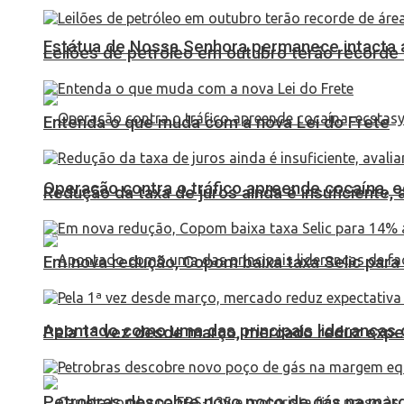
Estátua de Nossa Senhora permanece intacta a
Leilões de petróleo em outubro terão recorde
Entenda o que muda com a nova Lei do Frete
Operação contra o tráfico apreende cocaína,
Redução da taxa de juros ainda é insuficiente,
Em nova redução, Copom baixa taxa Selic para
Apontado como uma das principais lideranças 
Pela 1ª vez desde março, mercado reduz expec
Petrobras descobre novo poço de gás na marg