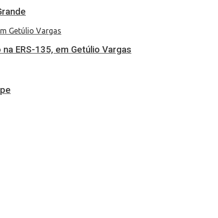
Grande
 na ERS-135, em Getúlio Vargas
ipe