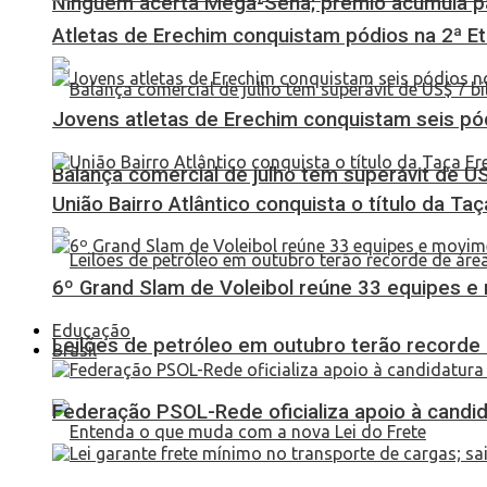
Ninguém acerta Mega-Sena; prêmio acumula p
Atletas de Erechim conquistam pódios na 2ª 
Jovens atletas de Erechim conquistam seis pó
Balança comercial de julho tem superávit de U
União Bairro Atlântico conquista o título da Ta
6º Grand Slam de Voleibol reúne 33 equipes e
Educação
Leilões de petróleo em outubro terão recorde
Brasil
Federação PSOL-Rede oficializa apoio à candid