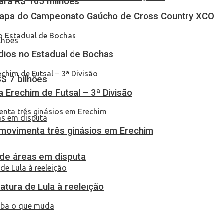
ara R$ 165 milhões
Etapa do Campeonato Gaúcho de Cross Country XCO
dios no Estadual de Bochas
S$ 7 bilhões
ça Erechim de Futsal – 3ª Divisão
 movimenta três ginásios em Erechim
 de áreas em disputa
atura de Lula à reeleição