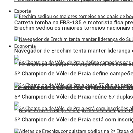
Esporte
Carreta tomba na ERS-135 e motorista fica pr
Erechim sediou os maiores torneios nacionais 
Economia
Navegador de Erechim tenta manter liderança 
5º Champion de Vôlei de Praia define campeões
Pix amplia participação nos pagamentos em ba
5º Champion de Vôlei de Praia reúne 57 dupl
5º Champion de Vôlei de Praia está com inscri