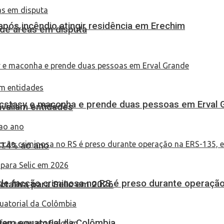
pós incêndio atingir residência em Erechim
 de áreas em disputa
 ecstasy e maconha e prende duas pessoas em Erval 
 avaliam entidades
 14% ao ano
de facção criminosa no RS é preso durante operação
tativa para Selic em 2026
em equatorial da Colômbia