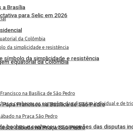
a Brasília
tativa para Selic em 2026
sidencial
 símbolo da simplicidade e resistência
em equatorial da Colômbia
Papa Francisco na Basílica de São Pedro
de bochas e conheceu os campeões das disputas indi
 neste sábado na Praça São Pedro