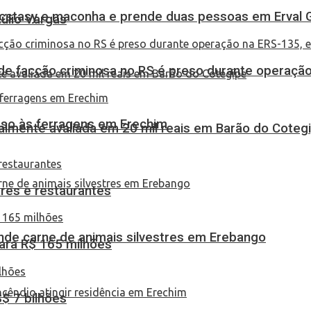
 ecstasy e maconha e prende duas pessoas em Erval 
túlio Vargas
de facção criminosa no RS é preso durante operação
eso às ferragens em Erechim
almente avaliada em 20 mil reais em Barão do Coteg
res e restaurantes
eende carne de animais silvestres em Erebango
ara R$ 165 milhões
S$ 7 bilhões