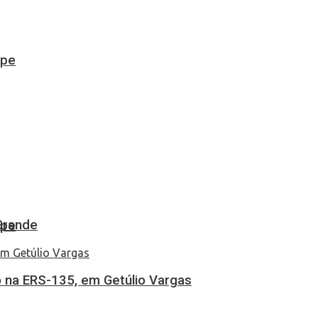
ipe
Grande
ipe
 na ERS-135, em Getúlio Vargas