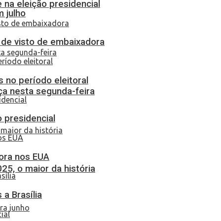
 na eleição presidencial
 julho
o de visto de embaixadora
 no período eleitoral
ça nesta segunda-feira
o presidencial
dora nos EUA
25, o maior da história
a Brasília