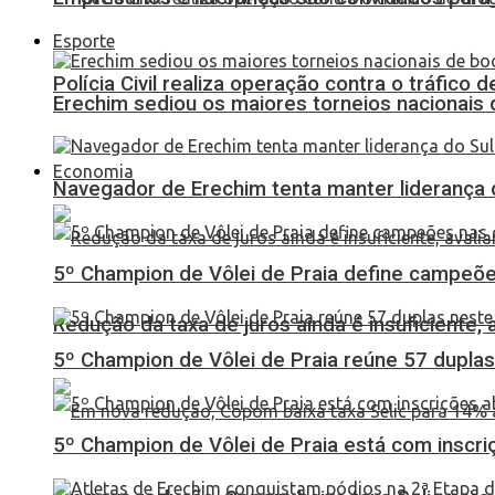
Esporte
Polícia Civil realiza operação contra o tráfico
Erechim sediou os maiores torneios nacionais 
Economia
Navegador de Erechim tenta manter liderança 
5º Champion de Vôlei de Praia define campeões
Redução da taxa de juros ainda é insuficiente,
5º Champion de Vôlei de Praia reúne 57 dupl
5º Champion de Vôlei de Praia está com inscri