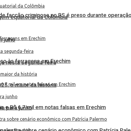
de facção criminosa no RS é preso durante operação
em equatorial da Colômbia
 julho
eso às ferragens em Erechim
ça nesta segunda-feira
25, o maior da história
 e R$ 6,7 mil em notas falsas em Erechim
io para junho
 palestra sobre cenário econômico com Patrícia Pal