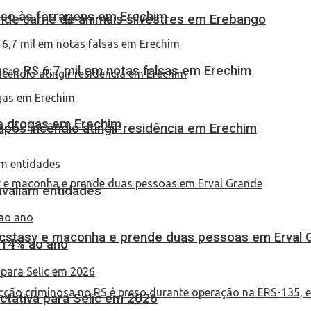
eso às ferragens em Erechim
eende carne de animais silvestres em Erebango
 e R$ 6,7 mil em notas falsas em Erechim
 de drogas em Erechim
pós incêndio atingir residência em Erechim
 avaliam entidades
 ecstasy e maconha e prende duas pessoas em Erval 
 14% ao ano
tativa para Selic em 2026