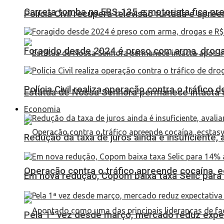
Carreta tomba na ERS-135 e motorista fica pr
Polícia Civil recupera televisão furtada e apr
Foragido desde 2024 é preso com arma, drogas
Polícia Civil realiza operação contra o tráfico
Estátua de Nossa Senhora permanece intacta a
Economia
Redução da taxa de juros ainda é insuficiente,
Operação contra o tráfico apreende cocaína,
Em nova redução, Copom baixa taxa Selic para
Pela 1ª vez desde março, mercado reduz expec