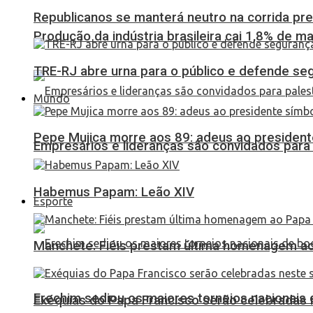
Republicanos se manterá neutro na corrida pre
Produção da indústria brasileira cai 1,8% de ma
TRE-RJ abre urna para o público e defende seg
Mundo
Pepe Mujica morre aos 89: adeus ao presidente
Empresários e lideranças são convidados para
Habemus Papam: Leão XIV
Esporte
Manchete: Fiéis prestam última homenagem ao 
Erechim sediou os maiores torneios nacionais 
Exéquias do Papa Francisco serão celebradas