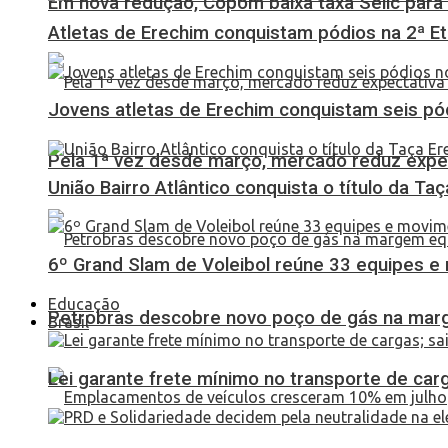
Em nova redução, Copom baixa taxa Selic para
Atletas de Erechim conquistam pódios na 2ª 
Jovens atletas de Erechim conquistam seis pó
Pela 1ª vez desde março, mercado reduz expec
União Bairro Atlântico conquista o título da Ta
6º Grand Slam de Voleibol reúne 33 equipes e
Educação
Petrobras descobre novo poço de gás na marg
Brasil
Lei garante frete mínimo no transporte de car