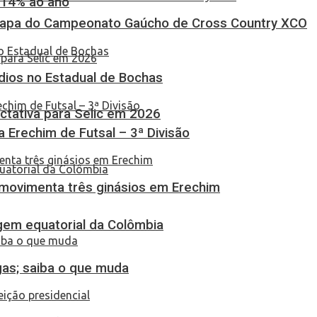
 14% ao ano
Etapa do Campeonato Gaúcho de Cross Country XCO
dios no Estadual de Bochas
tativa para Selic em 2026
ça Erechim de Futsal – 3ª Divisão
 movimenta três ginásios em Erechim
em equatorial da Colômbia
gas; saiba o que muda