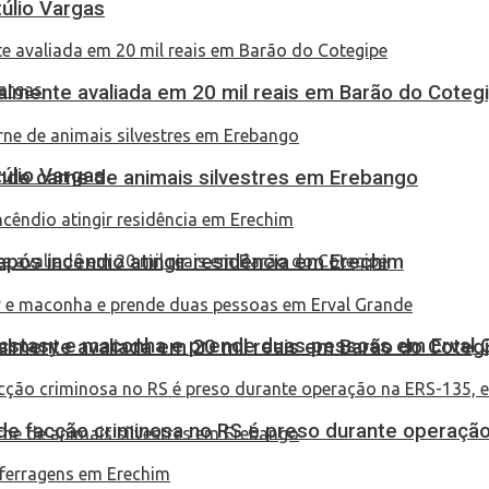
túlio Vargas
almente avaliada em 20 mil reais em Barão do Coteg
túlio Vargas
eende carne de animais silvestres em Erebango
pós incêndio atingir residência em Erechim
 ecstasy e maconha e prende duas pessoas em Erval 
almente avaliada em 20 mil reais em Barão do Coteg
de facção criminosa no RS é preso durante operação