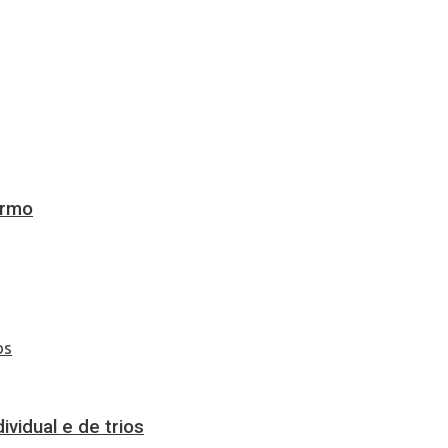
ermo
vidual e de trios