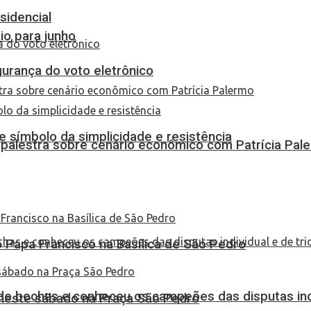
sidencial
io para junho
urança do voto eletrônico
 símbolo da simplicidade e resistência
 palestra sobre cenário econômico com Patrícia Pal
Papa Francisco na Basílica de São Pedro
de bochas e conheceu os campeões das disputas indi
 neste sábado na Praça São Pedro