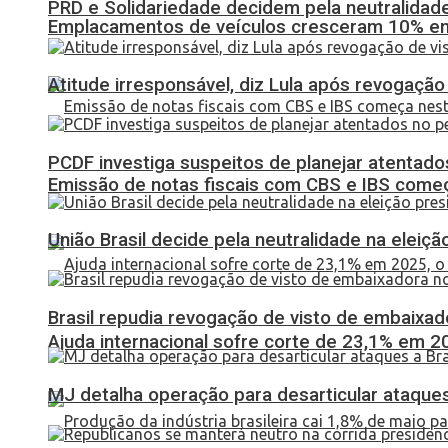
PRD e Solidariedade decidem pela neutralidade
Emplacamentos de veículos cresceram 10% em
Atitude irresponsável, diz Lula após revogaçã
PCDF investiga suspeitos de planejar atentados
Emissão de notas fiscais com CBS e IBS come
União Brasil decide pela neutralidade na eleiçã
Brasil repudia revogação de visto de embaixa
Ajuda internacional sofre corte de 23,1% em 20
MJ detalha operação para desarticular ataques 