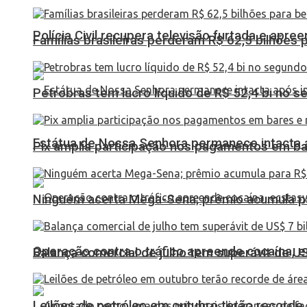
Polícia Civil recupera televisão furtada e apr
Famílias brasileiras perderam R$ 62,5 bilhões
Petrobras tem lucro líquido de R$ 52,4 bi no s
Estátua de Nossa Senhora permanece intacta a
Pix amplia participação nos pagamentos em ba
Ninguém acerta Mega-Sena; prêmio acumula p
Operação contra o tráfico apreende cocaína,
Balança comercial de julho tem superávit de U
Leilões de petróleo em outubro terão recorde