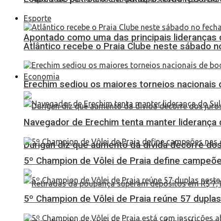
Esporte
Apontado como uma das principais lideranças 
Atlântico recebe o Praia Clube neste sábado 
Economia
Erechim sediou os maiores torneios nacionais 
Navegador de Erechim tenta manter liderança 
Durigan diz que aumento da dívida decorre dos
5º Champion de Vôlei de Praia define campeões
5º Champion de Vôlei de Praia reúne 57 dupl