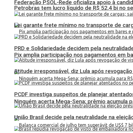
Federação PSOL-Rede oficializa apoio à candid
Petrobras tem lucro líquido de R$ 52,4 bi no s
Lei garante frete mínimo no transporte de car
PRD e Solidariedade decidem pela neutralidade
Pix amplia participação nos pagamentos em ba
Atitude irresponsável, diz Lula após revogaçã
PCDF investiga suspeitos de planejar atentados
Ninguém acerta Mega-Sena; prêmio acumula p
União Brasil decide pela neutralidade na eleiçã