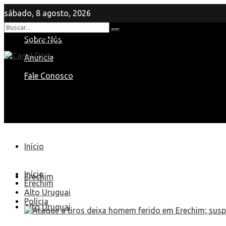
sábado, 8 agosto, 2026
Nenhum Resultado
Sobre Nós
View All Result
Anuncie
Fale Conosco
Início
Início
Erechim
Erechim
Alto Uruguai
Polícia
Alto Uruguai