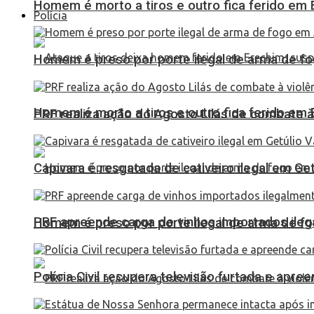
Homem é morto a tiros e outro fica ferido em Er
Polícia
Homem é preso por porte ilegal de arma de fo
Homem é morto a tiros e outro fica ferido em Er
PRF realiza ação do Agosto Lilás de combate à
Capivara é resgatada de cativeiro ilegal em Ge
PRF apreende carga de vinhos importados ileg
Homem é preso por porte ilegal de arma de fo
Polícia Civil recupera televisão furtada e apr