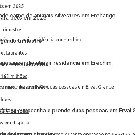
eende carne de animais silvestres em Erebango
 para bets em 2025
egundo trimestre
pós incêndio atingir residência em Erechim
res e restaurantes
ara R$ 165 milhões
 ecstasy e maconha e prende duas pessoas em Erval 
S$ 7 bilhões
 de áreas em disputa