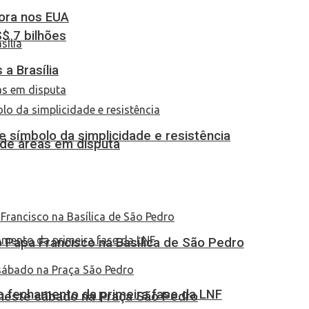
dora nos EUA
S$ 7 bilhões
a Brasília
 símbolo da simplicidade e resistência
 de áreas em disputa
Papa Francisco na Basílica de São Pedro
no fechamento da primeira fase da LNF
 neste sábado na Praça São Pedro