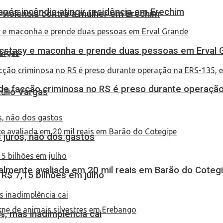
pós incêndio atingir residência em Erechim
 violência contra a mulher em Erechim
 ecstasy e maconha e prende duas pessoas em Erval 
de facção criminosa no RS é preso durante operação
túlio Vargas
 juros, não dos gastos
almente avaliada em 20 mil reais em Barão do Coteg
$ 7,15 bilhões em julho
, mas inadimplência cai