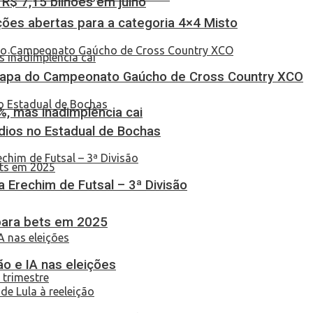
$ 7,15 bilhões em julho
ções abertas para a categoria 4×4 Misto
Etapa do Campeonato Gaúcho de Cross Country XCO
, mas inadimplência cai
dios no Estadual de Bochas
ça Erechim de Futsal – 3ª Divisão
 para bets em 2025
o e IA nas eleições