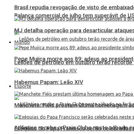
Brasil repudia revogação de visto de embaixa
Balança comercial de julho tem superávit de U
MJ detalha operação para desarticular ataques 
Mundo
Pepe Mujica morre aos 89: adeus ao presidente
Leilões de petróleo em outubro terão recorde
Habemus Papam: Leão XIV
Esporte
Manchete: Fiéis prestam última homenagem ao 
Atlântico recebe o Praia Clube neste sábado 
Exéquias do Papa Francisco serão celebradas