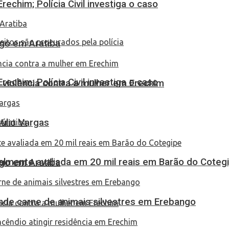
echim; Polícia Civil investiga o caso
go em Aratiba
echim; Polícia Civil investiga o caso
 violência contra a mulher em Erechim
túlio Vargas
almente avaliada em 20 mil reais em Barão do Coteg
go em Aratiba
eende carne de animais silvestres em Erebango