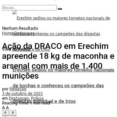
Nenhum Resultado
Home
Destaques
Ação da DRACO em Erechim
View All Result
apreende 18 kg de maconha e
arsenal com mais de 1.400
Erechim sediou os maiores torneios nacionais
munições
de bochas e conheceu os campeões das
por
Redação
3 de outubro de 2025
em
Destaques
,
Polícia
disputas individual e de trios
Reading Time: 1 min read
A
A
A
A