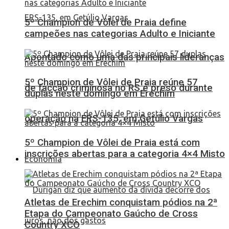
5º Champion de Vôlei de Praia define
campeões nas categorias Adulto e Iniciante
Apontado como uma das principais lideranças
5º Champion de Vôlei de Praia reúne 57
de facção criminosa no RS é preso durante
duplas neste domingo em Erechim
operação na ERS-135, em Getúlio Vargas
5º Champion de Vôlei de Praia está com
inscrições abertas para a categoria 4×4 Misto
Economia
Atletas de Erechim conquistam pódios na 2ª
Etapa do Campeonato Gaúcho de Cross
Country XCO