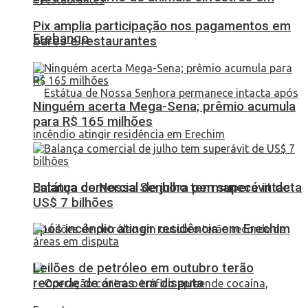
Pix amplia participação nos pagamentos em
Erebango
bares e restaurantes
Ninguém acerta Mega-Sena; prêmio acumula
para R$ 165 milhões
Balança comercial de julho tem superávit de
Estátua de Nossa Senhora permanece intacta
US$ 7 bilhões
após incêndio atingir residência em Erechim
Leilões de petróleo em outubro terão
recorde de áreas em disputa