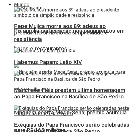
Mundo
Pepe Mujica morre aos 89: adeus ao
Pix amplia participação nos pagamentos em
presidente símbolo da simplicidade e
resistência
bares e restaurantes
Habemus Papam: Leão XIV
Manchete: Fiéis prestam última homenagem
ao Papa Francisco na Basílica de São Pedro
Ninguém acerta Mega-Sena; prêmio acumula
Exéquias do Papa Francisco serão celebradas
para R$ 165 milhões
neste sábado na Praça São Pedro