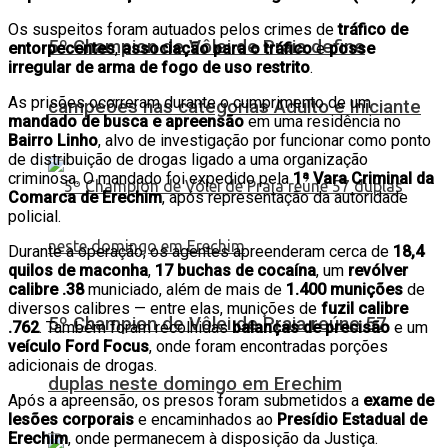
Os suspeitos foram autuados pelos crimes de
tráfico de
5º Champion de Vôlei de Praia define
entorpecentes
,
associação para o tráfico
e
posse
irregular de arma de fogo de uso restrito
.
As prisões ocorreram durante o cumprimento de um
campeões nas categorias Adulto e Iniciante
mandado de busca e apreensão
em uma residência no
Bairro Linho
, alvo de investigação por funcionar como ponto
de distribuição de drogas ligado a uma organização
criminosa. O mandado foi expedido pela
1ª Vara Criminal da
Comarca de Erechim
, após representação da autoridade
policial.
Durante a operação, os agentes apreenderam cerca de
18,4
quilos de maconha
,
17 buchas de cocaína
, um
revólver
calibre .38
municiado, além de mais de
1.400 munições
de
diversos calibres — entre elas, munições de
fuzil calibre
5º Champion de Vôlei de Praia reúne 57
.762
. Também foram recolhidas
balanças de precisão
e um
veículo Ford Focus
, onde foram encontradas porções
adicionais de drogas.
duplas neste domingo em Erechim
Após a apreensão, os presos foram submetidos a
exame de
lesões corporais
e encaminhados ao
Presídio Estadual de
Erechim
, onde permanecem à disposição da Justiça.