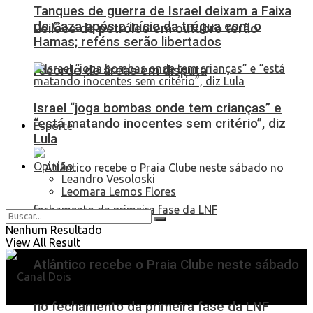
Tanques de guerra de Israel deixam a Faixa
de Gaza após o início da trégua com o
Leilões de petróleo em outubro terão
Hamas; reféns serão libertados
recorde de áreas em disputa
Israel “joga bombas onde tem crianças” e
“está matando inocentes sem critério”, diz
Esporte
Lula
Opinião
Leandro Vesoloski
Leomara Lemos Flores
Nenhum Resultado
View All Result
Atlântico recebe o Praia Clube neste sábado
no fechamento da primeira fase da LNF