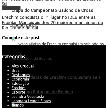
Destaques
Etapa do Campeonato Gaúcho de Cross
Erechim conquista o 1º lugar no IDEB entre as
Escolas Municipais dos 20 maiores municípios do
Country XCO
Rio Grande do Sul
Comente este post
Categorias
Alto Uruguai
Brasil
Destaques
Jovens atletas de Erechim conquistam seis
Economia
Educação
Erechim
pódios no Estadual de Bochas
Esporte
Leandro Vesoloski
Leomara Lemos Flores
Mundo