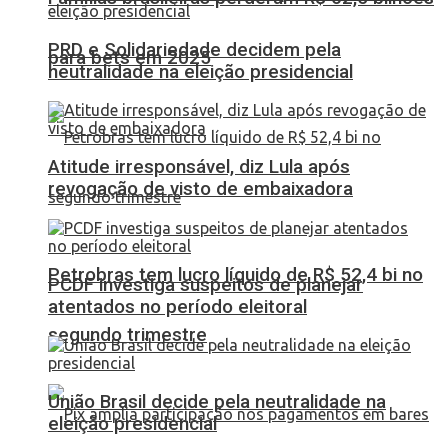
PRD e Solidariedade decidem pela
para bets em 2025
neutralidade na eleição presidencial
Atitude irresponsável, diz Lula após
revogação de visto de embaixadora
Petrobras tem lucro líquido de R$ 52,4 bi no
PCDF investiga suspeitos de planejar
atentados no período eleitoral
segundo trimestre
União Brasil decide pela neutralidade na
eleição presidencial