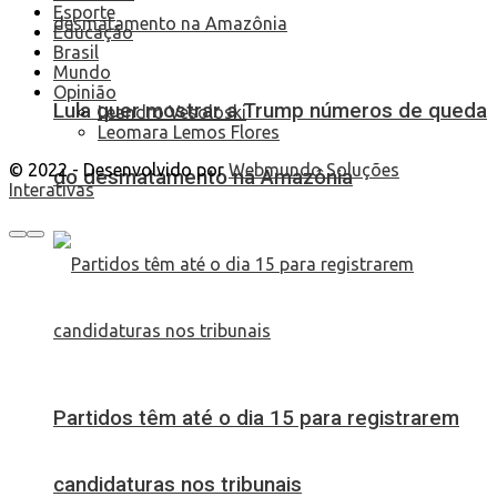
Esporte
Educação
Brasil
Mundo
Opinião
Lula quer mostrar a Trump números de queda
Leandro Vesoloski
Leomara Lemos Flores
© 2022 - Desenvolvido por
Webmundo Soluções
do desmatamento na Amazônia
Interativas
Partidos têm até o dia 15 para registrarem
candidaturas nos tribunais