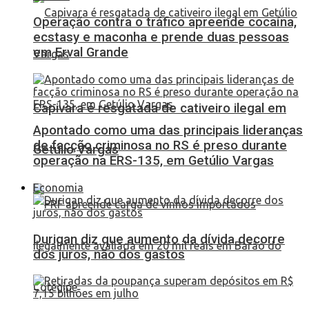
Operação contra o tráfico apreende cocaína,
ecstasy e maconha e prende duas pessoas
em Erval Grande
Capivara é resgatada de cativeiro ilegal em
Apontado como uma das principais lideranças
de facção criminosa no RS é preso durante
Getúlio Vargas
operação na ERS-135, em Getúlio Vargas
Economia
Durigan diz que aumento da dívida decorre
dos juros, não dos gastos