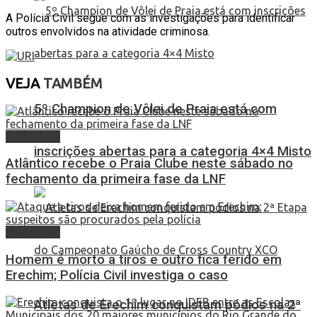
A Polícia Civil segue com as investigações para identificar
outros envolvidos na atividade criminosa.
VEJA
TAMBÉM
5º Champion de Vôlei de Praia está com
Destaques
inscrições abertas para a categoria 4×4 Misto
Atlântico recebe o Praia Clube neste sábado no
fechamento da primeira fase da LNF
Destaques
Homem é morto a tiros e outro fica ferido em
Erechim; Polícia Civil investiga o caso
Atletas de Erechim conquistam pódios na 2ª