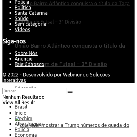
Polícia
Política
Santa Catarina
Saúde
Sem categoria
Videos
Siga-nos
União Bairro Atlântico conquista o título da
Sobre Nós
Anuncie
Taça Erechim de Futsal – 3ª Divisão
Fale Conosco
© 2022 - Desenvolvido por
Webmundo Soluções
Interativas
Educação
Nenhum Resultado
View All Result
Brasil
Início
Erechim
Alto Uruguai
Polícia
Economia