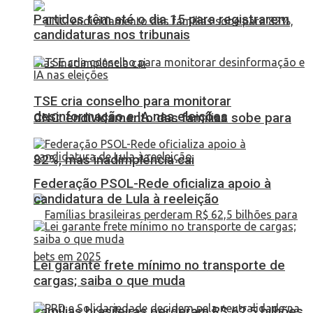
Partidos têm até o dia 15 para registrarem
candidaturas nos tribunais
TSE cria conselho para monitorar
desinformação e IA nas eleições
CNC: endividamento das famílias sobe para
82%, mas inadimplência cai
Federação PSOL-Rede oficializa apoio à
candidatura de Lula à reeleição
Lei garante frete mínimo no transporte de
cargas; saiba o que muda
Famílias brasileiras perderam R$ 62,5 bilhões