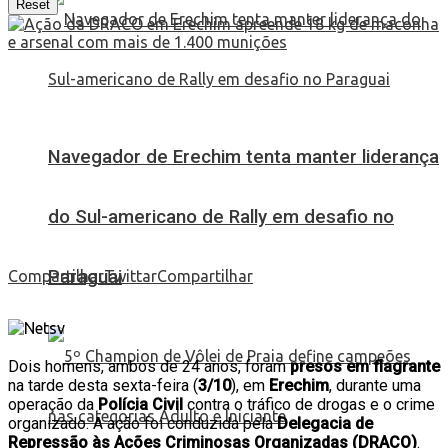
Reset
Navegador de Erechim tenta manter liderança
do Sul-americano de Rally em desafio no
Paraguai
Compartilhar
Twittar
Compartilhar
Dois homens, ambos de 24 anos, foram
presos em flagrante
na tarde desta sexta-feira (
3/10
), em
Erechim
, durante uma
operação da
Polícia Civil
contra o tráfico de drogas e o crime
organizado. A ação foi conduzida pela
Delegacia de
Repressão às Ações Criminosas Organizadas (DRACO)
.