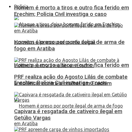
Polícia
Homem é morto a tiros e outro fica ferido em
Erechim; Polícia Civil investiga o caso
Homem é preso por porte ilegal de arma de
fogo em Aratiba
Homem é morto a tiros e outro fica ferido em
PRF realiza ação do Agosto Lilás de combate
Erechim; Polícia Civil investiga o caso
à violência contra a mulher em Erechim
Capivara é resgatada de cativeiro ilegal em
Getúlio Vargas