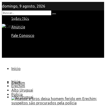
domingo, 9 agosto, 2026
Nenhum Resultado
Sobre Nós
View All Result
Anuncie
Fale Conosco
Início
Início
Erechim
Erechim
Alto Uruguai
Polícia
Alto Uruguai