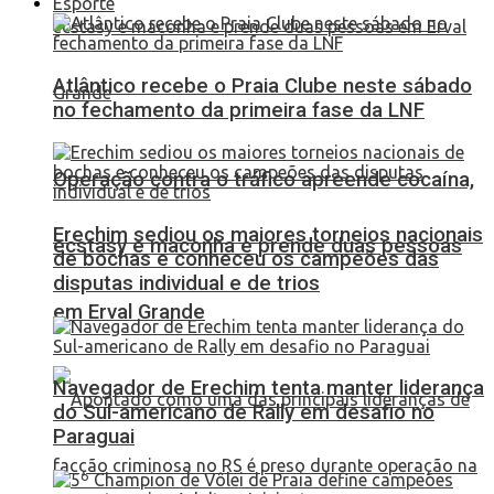
Esporte
Atlântico recebe o Praia Clube neste sábado
no fechamento da primeira fase da LNF
Operação contra o tráfico apreende cocaína,
Erechim sediou os maiores torneios nacionais
ecstasy e maconha e prende duas pessoas
de bochas e conheceu os campeões das
disputas individual e de trios
em Erval Grande
Navegador de Erechim tenta manter liderança
do Sul-americano de Rally em desafio no
Paraguai