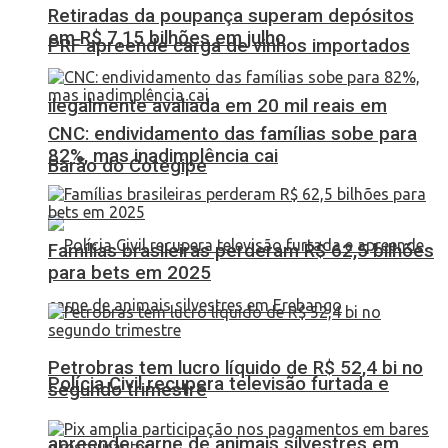
Retiradas da poupança superam depósitos
em R$ 7,15 bilhões em julho
PRF apreende carga de vinhos importados
ilegalmente avaliada em 20 mil reais em
CNC: endividamento das famílias sobe para
82%, mas inadimplência cai
Barão do Cotegipe
Famílias brasileiras perderam R$ 62,5 bilhões
para bets em 2025
Petrobras tem lucro líquido de R$ 52,4 bi no
Polícia Civil recupera televisão furtada e
segundo trimestre
apreende carne de animais silvestres em