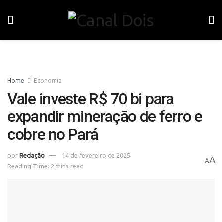
Home
Economia
Vale investe R$ 70 bi para
expandir mineração de ferro e
cobre no Pará
por
Redação
14 de fevereiro de 2025
A
A
Reading Time: 2 mins read