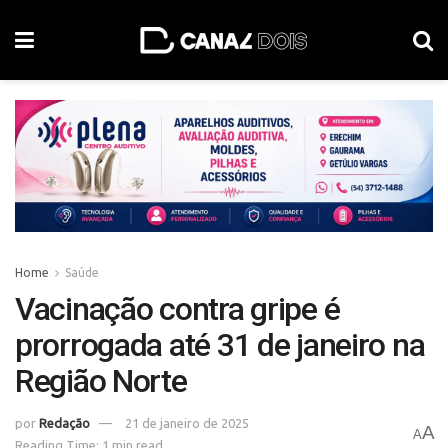
Home
Saúde
Vacinação contra gripe é
prorrogada até 31 de janeiro na
Região Norte
por
Redação
21 de janeiro de 2025
A
A
Reading Time: 1 min read