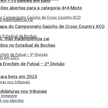
$ 7,15 bilhões em julho
ções abertas para a categoria 4×4 Misto
Etapa do Campeonato Gaúcho de Cross Country XCO
, mas inadimplência cai
dios no Estadual de Bochas
ça Erechim de Futsal – 3ª Divisão
 para bets em 2025
didaturas nos tribunais