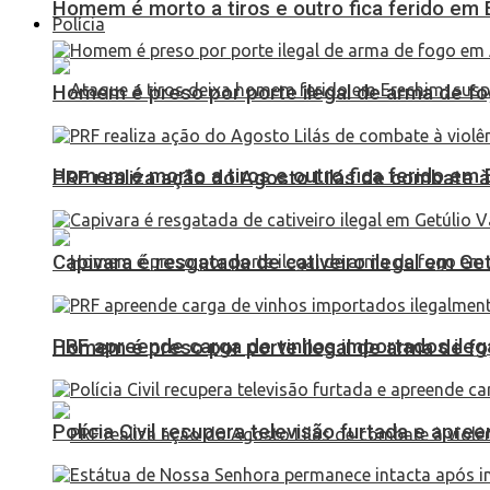
Homem é morto a tiros e outro fica ferido em Er
Polícia
Homem é preso por porte ilegal de arma de fo
Homem é morto a tiros e outro fica ferido em Er
PRF realiza ação do Agosto Lilás de combate à
Capivara é resgatada de cativeiro ilegal em Ge
PRF apreende carga de vinhos importados ileg
Homem é preso por porte ilegal de arma de fo
Polícia Civil recupera televisão furtada e apr