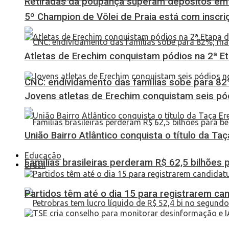
Retiradas da poupança superam depósitos em R
5º Champion de Vôlei de Praia está com inscri
Atletas de Erechim conquistam pódios na 2ª 
CNC: endividamento das famílias sobe para 82%
Jovens atletas de Erechim conquistam seis pó
União Bairro Atlântico conquista o título da Ta
Educação
Famílias brasileiras perderam R$ 62,5 bilhões
Brasil
Partidos têm até o dia 15 para registrarem can