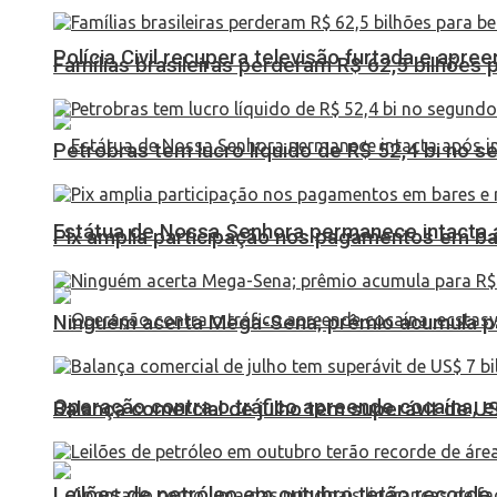
Polícia Civil recupera televisão furtada e apr
Famílias brasileiras perderam R$ 62,5 bilhões
Petrobras tem lucro líquido de R$ 52,4 bi no s
Estátua de Nossa Senhora permanece intacta a
Pix amplia participação nos pagamentos em ba
Ninguém acerta Mega-Sena; prêmio acumula p
Operação contra o tráfico apreende cocaína,
Balança comercial de julho tem superávit de U
Leilões de petróleo em outubro terão recorde