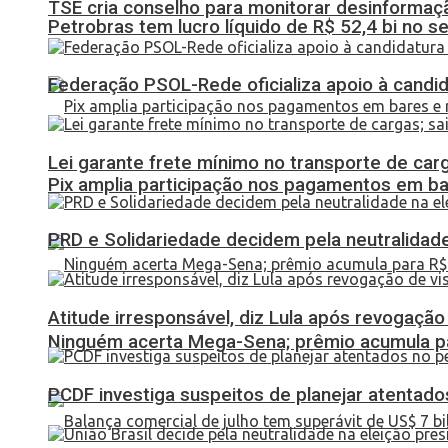
TSE cria conselho para monitorar desinformaçã
Petrobras tem lucro líquido de R$ 52,4 bi no s
Federação PSOL-Rede oficializa apoio à candid
Lei garante frete mínimo no transporte de car
Pix amplia participação nos pagamentos em ba
PRD e Solidariedade decidem pela neutralidade
Atitude irresponsável, diz Lula após revogaçã
Ninguém acerta Mega-Sena; prêmio acumula p
PCDF investiga suspeitos de planejar atentados