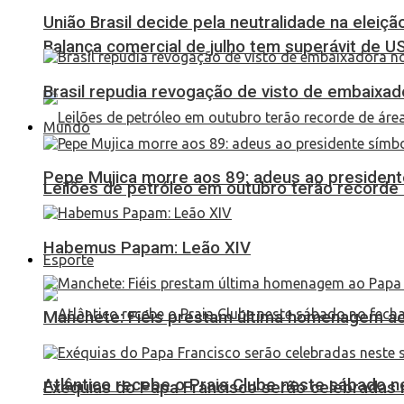
União Brasil decide pela neutralidade na eleiçã
Balança comercial de julho tem superávit de U
Brasil repudia revogação de visto de embaixa
Mundo
Pepe Mujica morre aos 89: adeus ao presidente
Leilões de petróleo em outubro terão recorde
Habemus Papam: Leão XIV
Esporte
Manchete: Fiéis prestam última homenagem ao 
Atlântico recebe o Praia Clube neste sábado 
Exéquias do Papa Francisco serão celebradas