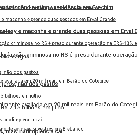
pós incêndio atingir residência em Erechim
 violência contra a mulher em Erechim
 ecstasy e maconha e prende duas pessoas em Erval 
de facção criminosa no RS é preso durante operação
túlio Vargas
 juros, não dos gastos
almente avaliada em 20 mil reais em Barão do Coteg
$ 7,15 bilhões em julho
, mas inadimplência cai