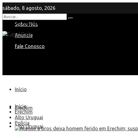
sábado, 8 agosto, 2026
Nenhum Resultado
Sobre Nós
View All Result
Anuncie
Fale Conosco
Início
Início
Erechim
Erechim
Alto Uruguai
Polícia
Alto Uruguai