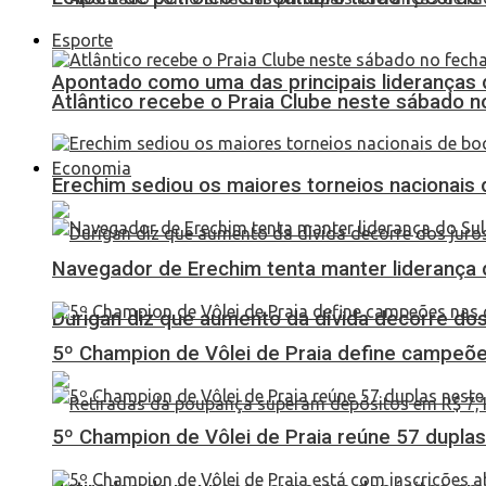
Esporte
Apontado como uma das principais lideranças 
Atlântico recebe o Praia Clube neste sábado 
Economia
Erechim sediou os maiores torneios nacionais 
Navegador de Erechim tenta manter liderança 
Durigan diz que aumento da dívida decorre dos
5º Champion de Vôlei de Praia define campeões
5º Champion de Vôlei de Praia reúne 57 dupl