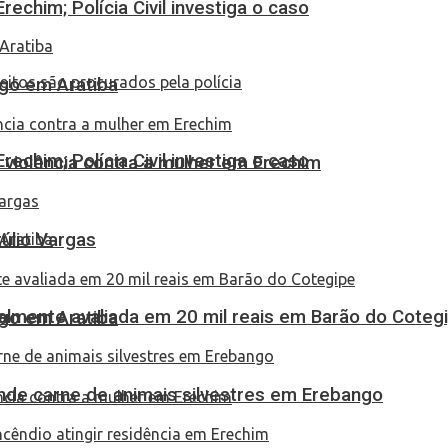
echim; Polícia Civil investiga o caso
go em Aratiba
echim; Polícia Civil investiga o caso
 violência contra a mulher em Erechim
túlio Vargas
almente avaliada em 20 mil reais em Barão do Coteg
go em Aratiba
eende carne de animais silvestres em Erebango