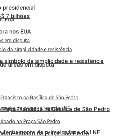
o presidencial
S$ 7 bilhões
dora nos EUA
 símbolo da simplicidade e resistência
 de áreas em disputa
Papa Francisco na Basílica de São Pedro
no fechamento da primeira fase da LNF
 neste sábado na Praça São Pedro