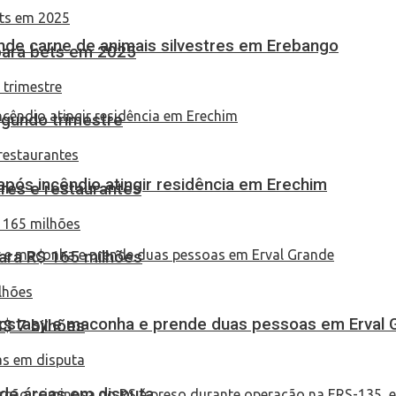
eende carne de animais silvestres em Erebango
 para bets em 2025
egundo trimestre
pós incêndio atingir residência em Erechim
res e restaurantes
ara R$ 165 milhões
 ecstasy e maconha e prende duas pessoas em Erval 
S$ 7 bilhões
 de áreas em disputa