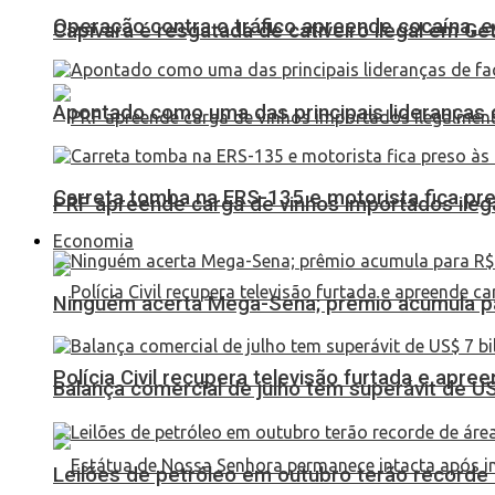
Operação contra o tráfico apreende cocaína,
Capivara é resgatada de cativeiro ilegal em Ge
Apontado como uma das principais lideranças 
Carreta tomba na ERS-135 e motorista fica pr
PRF apreende carga de vinhos importados ileg
Economia
Ninguém acerta Mega-Sena; prêmio acumula p
Polícia Civil recupera televisão furtada e apr
Balança comercial de julho tem superávit de U
Leilões de petróleo em outubro terão recorde