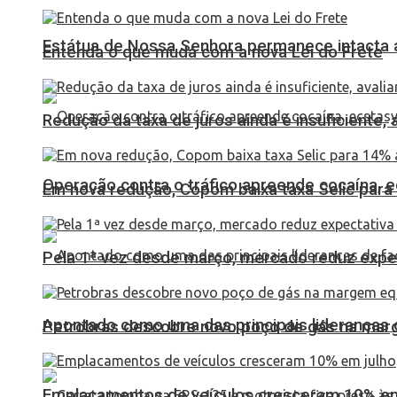
Estátua de Nossa Senhora permanece intacta a
Entenda o que muda com a nova Lei do Frete
Redução da taxa de juros ainda é insuficiente,
Operação contra o tráfico apreende cocaína,
Em nova redução, Copom baixa taxa Selic para
Pela 1ª vez desde março, mercado reduz expec
Apontado como uma das principais lideranças 
Petrobras descobre novo poço de gás na marg
Emplacamentos de veículos cresceram 10% em