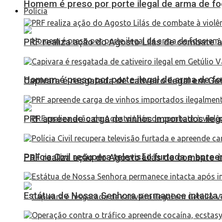
Homem é preso por porte ilegal de arma de fo
Polícia
PRF realiza ação do Agosto Lilás de combate à
Homem é preso por porte ilegal de arma de fo
Capivara é resgatada de cativeiro ilegal em Ge
PRF apreende carga de vinhos importados ileg
Polícia Civil recupera televisão furtada e apr
PRF realiza ação do Agosto Lilás de combate à
Estátua de Nossa Senhora permanece intacta a