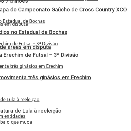
S$ 7 bilhões
Etapa do Campeonato Gaúcho de Cross Country XCO
dios no Estadual de Bochas
 de áreas em disputa
ça Erechim de Futsal – 3ª Divisão
 movimenta três ginásios em Erechim
atura de Lula à reeleição