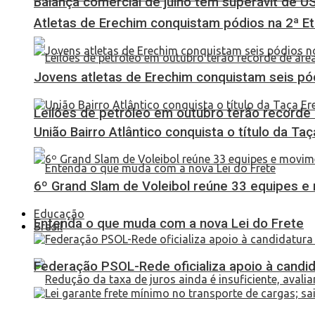
Balança comercial de julho tem superávit de U
Atletas de Erechim conquistam pódios na 2ª 
Jovens atletas de Erechim conquistam seis pó
Leilões de petróleo em outubro terão recorde
União Bairro Atlântico conquista o título da Ta
6º Grand Slam de Voleibol reúne 33 equipes e
Educação
Entenda o que muda com a nova Lei do Frete
Brasil
Federação PSOL-Rede oficializa apoio à candid