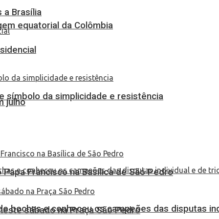
a Brasília
em equatorial da Colômbia
sidencial
 símbolo da simplicidade e resistência
 julho
Papa Francisco na Basílica de São Pedro
de bochas e conheceu os campeões das disputas indi
 neste sábado na Praça São Pedro