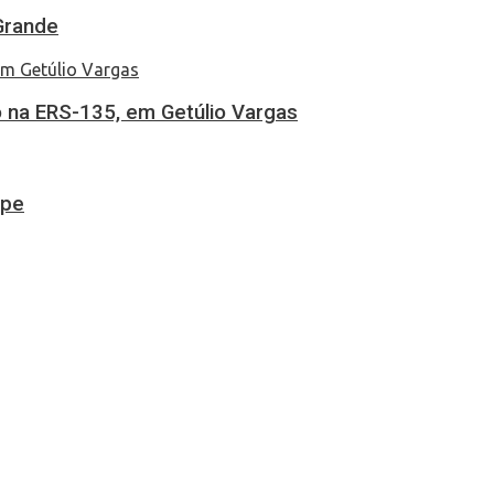
Grande
 na ERS-135, em Getúlio Vargas
ipe