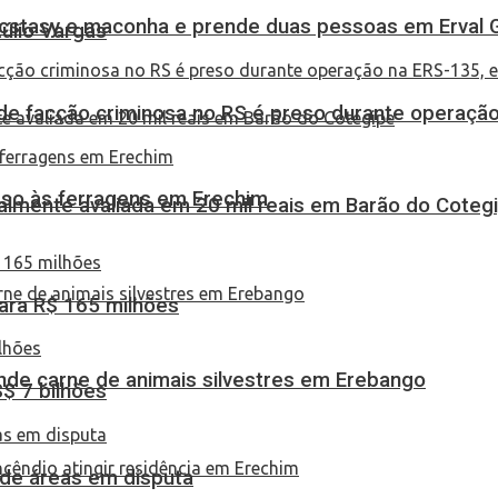
 ecstasy e maconha e prende duas pessoas em Erval 
túlio Vargas
de facção criminosa no RS é preso durante operação
eso às ferragens em Erechim
almente avaliada em 20 mil reais em Barão do Coteg
ara R$ 165 milhões
eende carne de animais silvestres em Erebango
S$ 7 bilhões
 de áreas em disputa