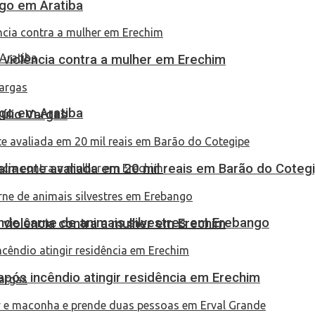
go em Aratiba
 violência contra a mulher em Erechim
go em Aratiba
túlio Vargas
almente avaliada em 20 mil reais em Barão do Coteg
eende carne de animais silvestres em Erebango
 violência contra a mulher em Erechim
pós incêndio atingir residência em Erechim