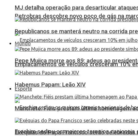
MJ detalha operação para desarticular ataques 
Petrobras descobre novo poço de gás na marg
Republicanos se manterá neutro na corrida pre
Mundo
Pepe Mujica morre aos 89: adeus ao presidente
Emplacamentos de veículos cresceram 10% em
Habemus Papam: Leão XIV
Esporte
Manchete: Fiéis prestam última homenagem ao 
Erechim sediou os maiores torneios nacionais 
Exéquias do Papa Francisco serão celebradas