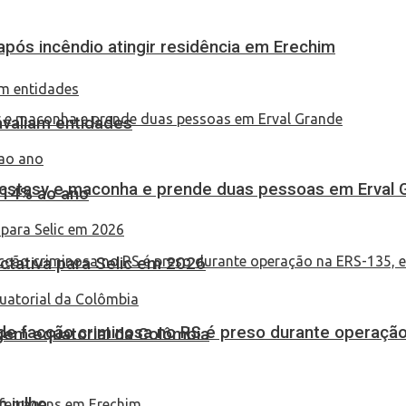
pós incêndio atingir residência em Erechim
 avaliam entidades
 ecstasy e maconha e prende duas pessoas em Erval 
 14% ao ano
tativa para Selic em 2026
de facção criminosa no RS é preso durante operação
em equatorial da Colômbia
 julho