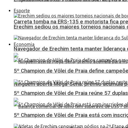
Esporte
Carreta tomba na ERS-135 e motorista fica pr
Erechim sediou os maiores torneios nacionais 
Economia
Navegador de Erechim tenta manter liderança 
5º Champion de Vôlei de Praia define campeões
Ninguém acerta Mega-Sena; prêmio acumula p
5º Champion de Vôlei de Praia reúne 57 dupl
5º Champion de Vôlei de Praia está com inscri