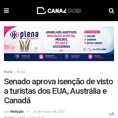
Home
Brasil
Senado aprova isenção de visto
a turistas dos EUA, Austrália e
Canadá
por
Redação
20 de março de 2025
A
A
Reading Time: 2 mins read