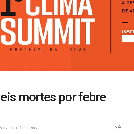
seis mortes por febre
A
ding Time: 1 min read
A