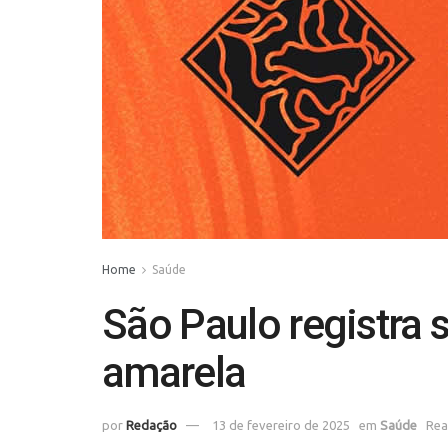
Home
Saúde
São Paulo registra 
amarela
por
Redação
13 de fevereiro de 2025
em
Saúde
Rea