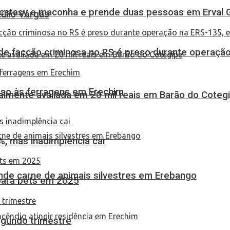
 ecstasy e maconha e prende duas pessoas em Erval 
túlio Vargas
de facção criminosa no RS é preso durante operação
eso às ferragens em Erechim
almente avaliada em 20 mil reais em Barão do Coteg
, mas inadimplência cai
eende carne de animais silvestres em Erebango
 para bets em 2025
egundo trimestre