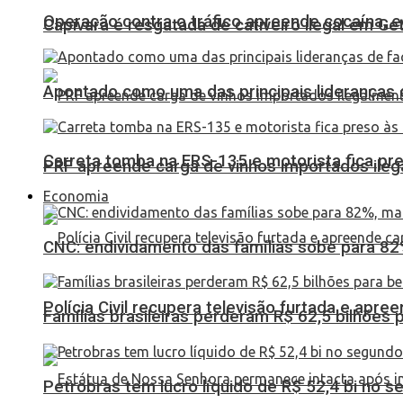
Operação contra o tráfico apreende cocaína,
Capivara é resgatada de cativeiro ilegal em Ge
Apontado como uma das principais lideranças 
Carreta tomba na ERS-135 e motorista fica pr
PRF apreende carga de vinhos importados ileg
Economia
CNC: endividamento das famílias sobe para 82%
Polícia Civil recupera televisão furtada e apr
Famílias brasileiras perderam R$ 62,5 bilhões
Petrobras tem lucro líquido de R$ 52,4 bi no s