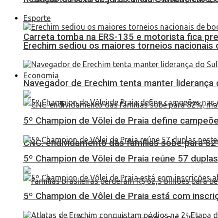
Esporte
Carreta tomba na ERS-135 e motorista fica pr
Erechim sediou os maiores torneios nacionais 
Economia
Navegador de Erechim tenta manter liderança 
5º Champion de Vôlei de Praia define campeões
CNC: endividamento das famílias sobe para 82%
5º Champion de Vôlei de Praia reúne 57 dupl
5º Champion de Vôlei de Praia está com inscri