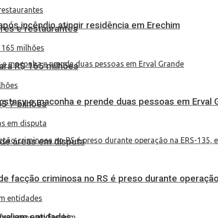
pós incêndio atingir residência em Erechim
res e restaurantes
ara R$ 165 milhões
 ecstasy e maconha e prende duas pessoas em Erval 
S$ 7 bilhões
 de áreas em disputa
de facção criminosa no RS é preso durante operação
 avaliam entidades