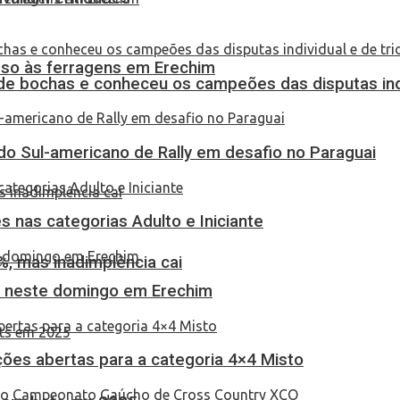
eso às ferragens em Erechim
de bochas e conheceu os campeões das disputas indi
do Sul-americano de Rally em desafio no Paraguai
 nas categorias Adulto e Iniciante
, mas inadimplência cai
as neste domingo em Erechim
ções abertas para a categoria 4×4 Misto