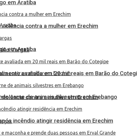
go em Aratiba
 violência contra a mulher em Erechim
go em Aratiba
túlio Vargas
almente avaliada em 20 mil reais em Barão do Coteg
eende carne de animais silvestres em Erebango
 violência contra a mulher em Erechim
pós incêndio atingir residência em Erechim