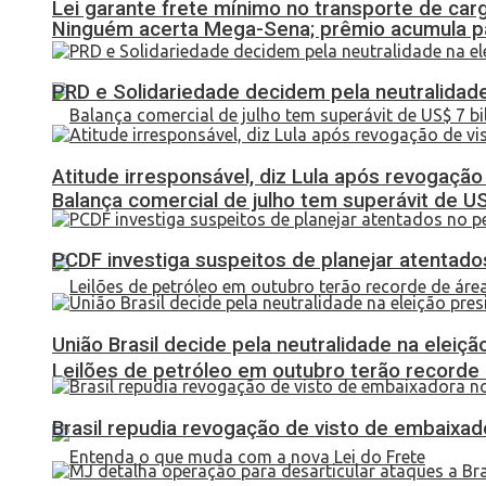
Lei garante frete mínimo no transporte de car
Ninguém acerta Mega-Sena; prêmio acumula p
PRD e Solidariedade decidem pela neutralidade
Atitude irresponsável, diz Lula após revogaçã
Balança comercial de julho tem superávit de U
PCDF investiga suspeitos de planejar atentados
União Brasil decide pela neutralidade na eleiçã
Leilões de petróleo em outubro terão recorde
Brasil repudia revogação de visto de embaixa