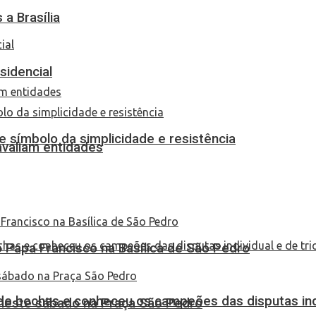
a Brasília
sidencial
 símbolo da simplicidade e resistência
 avaliam entidades
Papa Francisco na Basílica de São Pedro
de bochas e conheceu os campeões das disputas indi
 neste sábado na Praça São Pedro