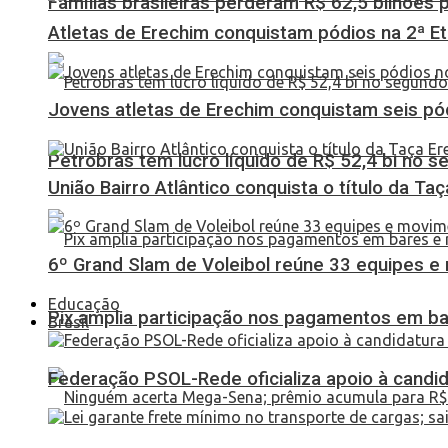
Famílias brasileiras perderam R$ 62,5 bilhões
Atletas de Erechim conquistam pódios na 2ª 
Jovens atletas de Erechim conquistam seis pó
Petrobras tem lucro líquido de R$ 52,4 bi no s
União Bairro Atlântico conquista o título da Ta
6º Grand Slam de Voleibol reúne 33 equipes e
Educação
Pix amplia participação nos pagamentos em ba
Brasil
Federação PSOL-Rede oficializa apoio à candid