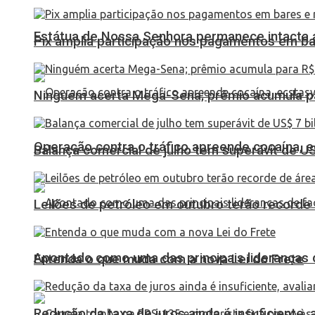
Estátua de Nossa Senhora permanece intacta a
Pix amplia participação nos pagamentos em ba
Ninguém acerta Mega-Sena; prêmio acumula p
Operação contra o tráfico apreende cocaína,
Balança comercial de julho tem superávit de U
Leilões de petróleo em outubro terão recorde
Apontado como uma das principais lideranças 
Entenda o que muda com a nova Lei do Frete
Redução da taxa de juros ainda é insuficiente,