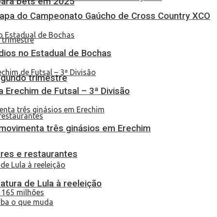
 para bets em 2025
Etapa do Campeonato Gaúcho de Cross Country XCO
dios no Estadual de Bochas
egundo trimestre
ça Erechim de Futsal – 3ª Divisão
 movimenta três ginásios em Erechim
res e restaurantes
atura de Lula à reeleição