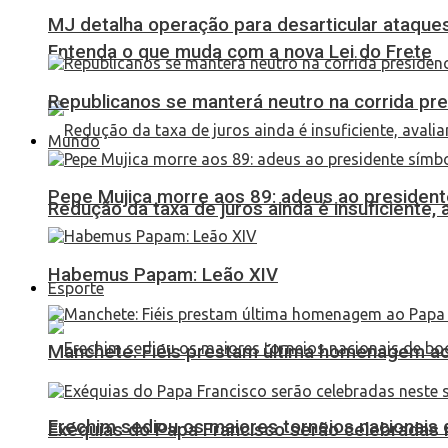
MJ detalha operação para desarticular ataques 
Entenda o que muda com a nova Lei do Frete
Republicanos se manterá neutro na corrida pre
Mundo
Pepe Mujica morre aos 89: adeus ao presidente
Redução da taxa de juros ainda é insuficiente,
Habemus Papam: Leão XIV
Esporte
Manchete: Fiéis prestam última homenagem ao 
Erechim sediou os maiores torneios nacionais 
Exéquias do Papa Francisco serão celebradas