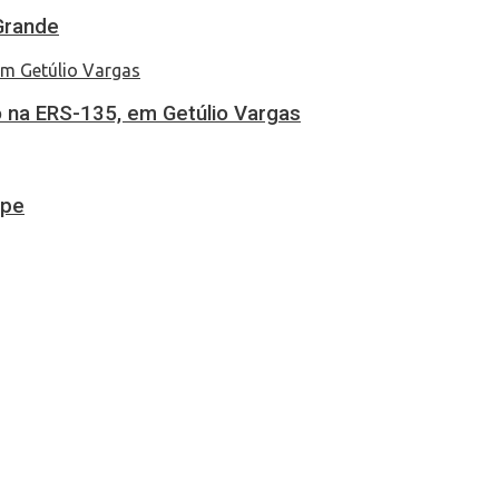
Grande
 na ERS-135, em Getúlio Vargas
ipe