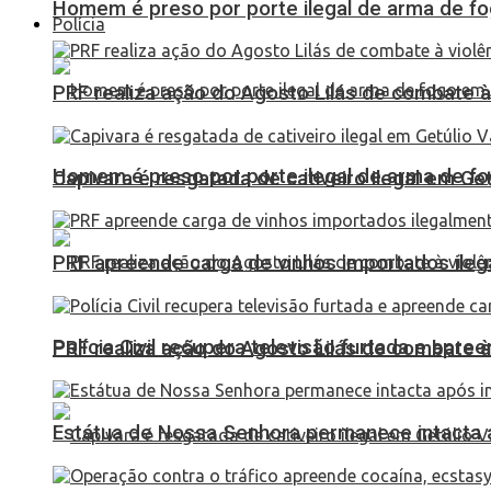
Homem é preso por porte ilegal de arma de fo
Polícia
PRF realiza ação do Agosto Lilás de combate à
Homem é preso por porte ilegal de arma de fo
Capivara é resgatada de cativeiro ilegal em Ge
PRF apreende carga de vinhos importados ileg
Polícia Civil recupera televisão furtada e apr
PRF realiza ação do Agosto Lilás de combate à
Estátua de Nossa Senhora permanece intacta a