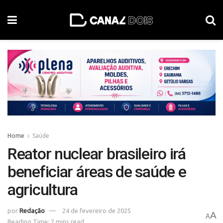
Home
Saúde
Reator nuclear brasileiro irá
beneficiar áreas de saúde e
agricultura
por
Redação
24 de fevereiro de 2025
A
A
Reading Time: 2 mins read