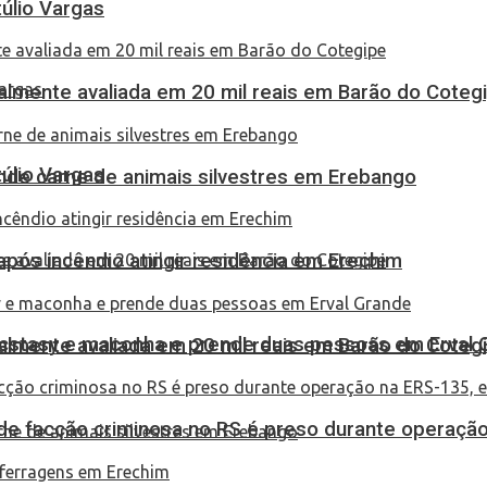
túlio Vargas
almente avaliada em 20 mil reais em Barão do Coteg
túlio Vargas
eende carne de animais silvestres em Erebango
pós incêndio atingir residência em Erechim
 ecstasy e maconha e prende duas pessoas em Erval 
almente avaliada em 20 mil reais em Barão do Coteg
de facção criminosa no RS é preso durante operação