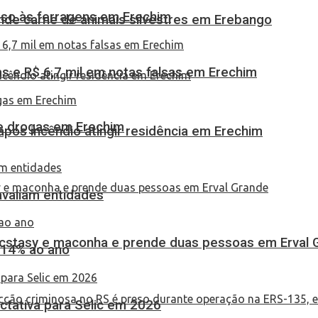
eso às ferragens em Erechim
eende carne de animais silvestres em Erebango
 e R$ 6,7 mil em notas falsas em Erechim
 de drogas em Erechim
pós incêndio atingir residência em Erechim
 avaliam entidades
 ecstasy e maconha e prende duas pessoas em Erval 
 14% ao ano
tativa para Selic em 2026