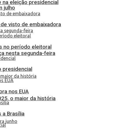
 na eleição presidencial
 julho
o de visto de embaixadora
 no período eleitoral
ça nesta segunda-feira
o presidencial
dora nos EUA
25, o maior da história
a Brasília