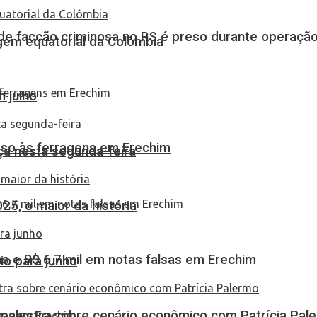
de facção criminosa no RS é preso durante operação
em equatorial da Colômbia
 julho
eso às ferragens em Erechim
ça nesta segunda-feira
25, o maior da história
 e R$ 6,7 mil em notas falsas em Erechim
io para junho
 palestra sobre cenário econômico com Patrícia Pal