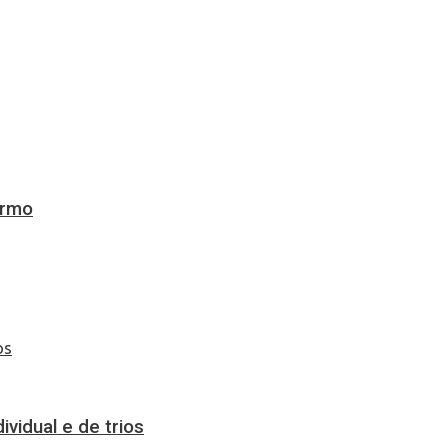
ermo
vidual e de trios