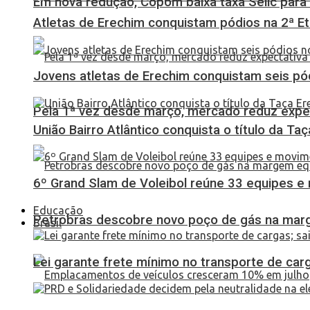
Em nova redução, Copom baixa taxa Selic para
Atletas de Erechim conquistam pódios na 2ª 
Jovens atletas de Erechim conquistam seis pó
Pela 1ª vez desde março, mercado reduz expec
União Bairro Atlântico conquista o título da Ta
6º Grand Slam de Voleibol reúne 33 equipes e
Educação
Petrobras descobre novo poço de gás na marg
Brasil
Lei garante frete mínimo no transporte de car