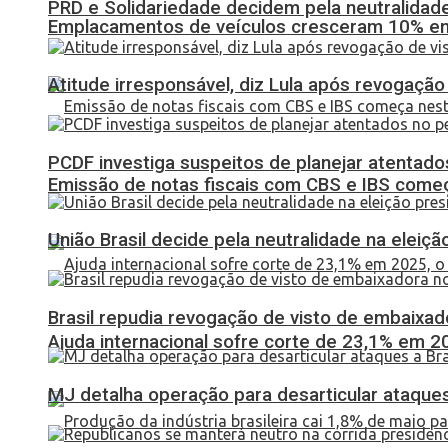
PRD e Solidariedade decidem pela neutralidade
Emplacamentos de veículos cresceram 10% em
Atitude irresponsável, diz Lula após revogaçã
PCDF investiga suspeitos de planejar atentados
Emissão de notas fiscais com CBS e IBS come
União Brasil decide pela neutralidade na eleiçã
Brasil repudia revogação de visto de embaixa
Ajuda internacional sofre corte de 23,1% em 20
MJ detalha operação para desarticular ataques 