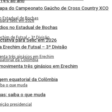
 14% ao ano
Etapa do Campeonato Gaúcho de Cross Country XCO
dios no Estadual de Bochas
tativa para Selic em 2026
ça Erechim de Futsal – 3ª Divisão
 movimenta três ginásios em Erechim
em equatorial da Colômbia
gas; saiba o que muda