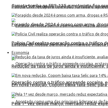
Carreta tomba na ERS-135 e motorista fica pr
Polícia Civil recupera televisão furtada e apr
Foragido desde 2024 é preso com arma, drogas
Polícia Civil realiza operação contra o tráfico
Estátua de Nossa Senhora permanece intacta a
Economia
Redução da taxa de juros ainda é insuficiente,
Operação contra o tráfico apreende cocaína,
Em nova redução, Copom baixa taxa Selic para
Pela 1ª vez desde março, mercado reduz expec