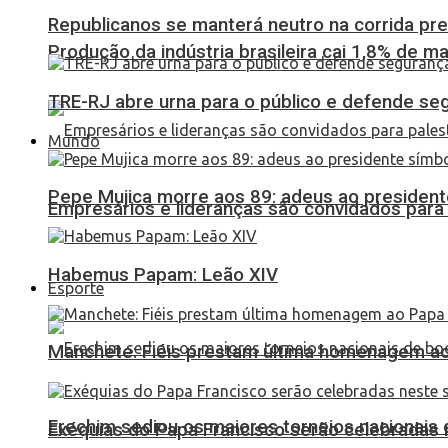
Republicanos se manterá neutro na corrida pre
Produção da indústria brasileira cai 1,8% de ma
TRE-RJ abre urna para o público e defende seg
Mundo
Pepe Mujica morre aos 89: adeus ao presidente
Empresários e lideranças são convidados para
Habemus Papam: Leão XIV
Esporte
Manchete: Fiéis prestam última homenagem ao 
Erechim sediou os maiores torneios nacionais 
Exéquias do Papa Francisco serão celebradas