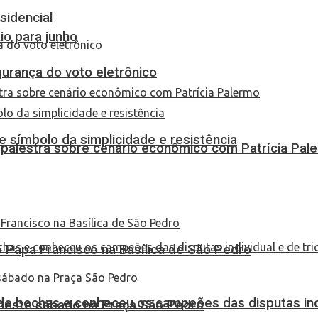
sidencial
io para junho
urança do voto eletrônico
 símbolo da simplicidade e resistência
 palestra sobre cenário econômico com Patrícia Pal
Papa Francisco na Basílica de São Pedro
de bochas e conheceu os campeões das disputas indi
 neste sábado na Praça São Pedro