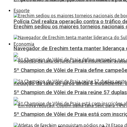
Esporte
Polícia Civil realiza operação contra o tráfico
Erechim sediou os maiores torneios nacionais 
Economia
Navegador de Erechim tenta manter liderança 
5º Champion de Vôlei de Praia define campeões
Redução da taxa de juros ainda é insuficiente,
5º Champion de Vôlei de Praia reúne 57 dupl
5º Champion de Vôlei de Praia está com inscri