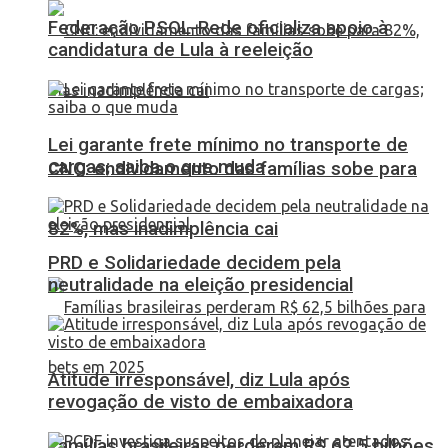
Federação PSOL-Rede oficializa apoio à
candidatura de Lula à reeleição
Lei garante frete mínimo no transporte de
cargas; saiba o que muda
CNC: endividamento das famílias sobe para
82%, mas inadimplência cai
PRD e Solidariedade decidem pela
neutralidade na eleição presidencial
Atitude irresponsável, diz Lula após
revogação de visto de embaixadora
Famílias brasileiras perderam R$ 62,5 bilhões