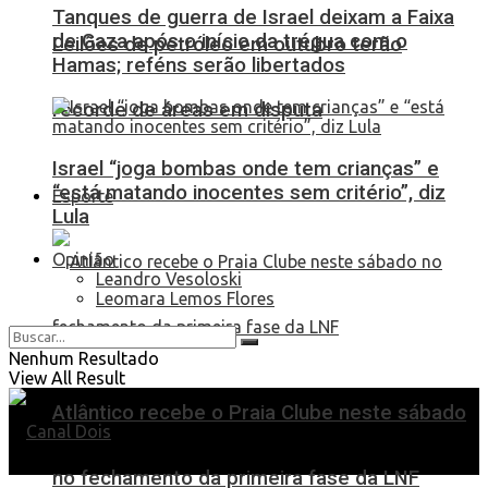
Tanques de guerra de Israel deixam a Faixa
de Gaza após o início da trégua com o
Leilões de petróleo em outubro terão
Hamas; reféns serão libertados
recorde de áreas em disputa
Israel “joga bombas onde tem crianças” e
“está matando inocentes sem critério”, diz
Esporte
Lula
Opinião
Leandro Vesoloski
Leomara Lemos Flores
Nenhum Resultado
View All Result
Atlântico recebe o Praia Clube neste sábado
no fechamento da primeira fase da LNF