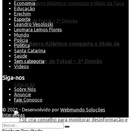
Economia
Educação
Erechim
Esporte
Leandro Vesoloski
Leomara Lemos Flores
Mundo
Polícia
União Bairro Atlântico conquista o título da
Política
Santa Catarina
Saúde
Taça Erechim de Futsal – 3ª Divisão
Sem categoria
Videos
Siga-nos
Educação
Sobre Nós
Anuncie
Fale Conosco
Brasil
© 2022 - Desenvolvido por
Webmundo Soluções
Interativas
Nenhum Resultado