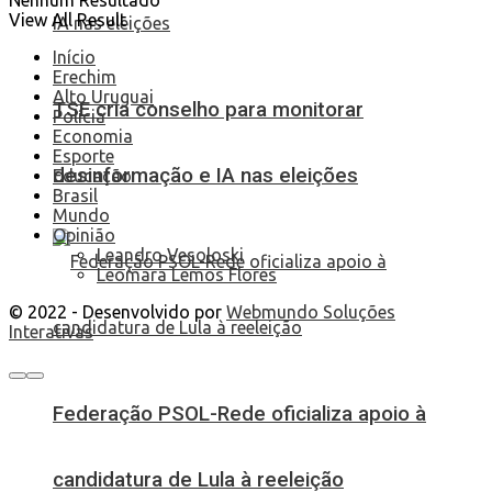
View All Result
Início
Erechim
Alto Uruguai
TSE cria conselho para monitorar
Polícia
Economia
Esporte
desinformação e IA nas eleições
Educação
Brasil
Mundo
Opinião
Leandro Vesoloski
Leomara Lemos Flores
© 2022 - Desenvolvido por
Webmundo Soluções
Interativas
Federação PSOL-Rede oficializa apoio à
candidatura de Lula à reeleição