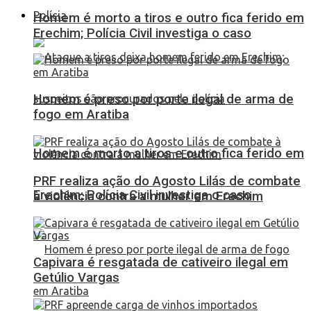
Polícia
Homem é morto a tiros e outro fica ferido em
Erechim; Polícia Civil investiga o caso
Homem é preso por porte ilegal de arma de
fogo em Aratiba
Homem é morto a tiros e outro fica ferido em
PRF realiza ação do Agosto Lilás de combate
Erechim; Polícia Civil investiga o caso
à violência contra a mulher em Erechim
Capivara é resgatada de cativeiro ilegal em
Getúlio Vargas