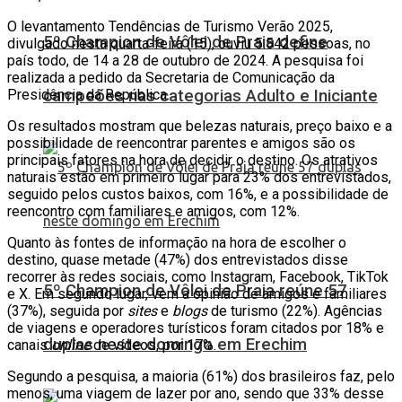
O levantamento Tendências de Turismo Verão 2025,
5º Champion de Vôlei de Praia define
divulgado nesta quarta-feira (15), ouviu 5.542 pessoas, no
país todo, de 14 a 28 de outubro de 2024. A pesquisa foi
realizada a pedido da Secretaria de Comunicação da
Presidência da República.
campeões nas categorias Adulto e Iniciante
Os resultados mostram que belezas naturais, preço baixo e a
possibilidade de reencontrar parentes e amigos são os
principais fatores na hora de decidir o destino. Os atrativos
naturais estão em primeiro lugar para 23% dos entrevistados,
seguido pelos custos baixos, com 16%, e a possibilidade de
reencontro com familiares e amigos, com 12%.
Quanto às fontes de informação na hora de escolher o
destino, quase metade (47%) dos entrevistados disse
recorrer às redes sociais, como Instagram, Facebook, TikTok
5º Champion de Vôlei de Praia reúne 57
e X. Em segundo lugar, vem a opinião de amigos e familiares
(37%), seguida por
sites
e
blogs
de turismo (22%). Agências
de viagens e operadores turísticos foram citados por 18% e
duplas neste domingo em Erechim
canais
online
de vídeos, por 17%.
Segundo a pesquisa, a maioria (61%) dos brasileiros faz, pelo
menos, uma viagem de lazer por ano, sendo que 33% desse