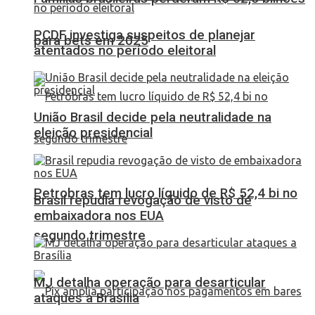
PCDF investiga suspeitos de planejar
para bets em 2025
atentados no período eleitoral
União Brasil decide pela neutralidade na
eleição presidencial
Petrobras tem lucro líquido de R$ 52,4 bi no
Brasil repudia revogação de visto de
embaixadora nos EUA
segundo trimestre
MJ detalha operação para desarticular
ataques a Brasília