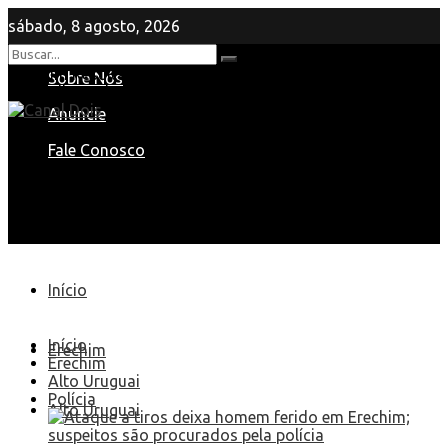
sábado, 8 agosto, 2026
Nenhum Resultado
Sobre Nós
View All Result
Anuncie
Fale Conosco
Início
Início
Erechim
Erechim
Alto Uruguai
Polícia
Alto Uruguai