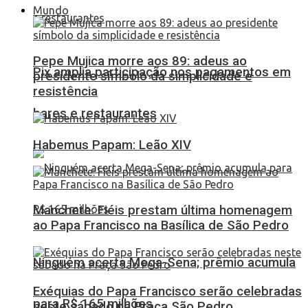
Mundo
Pepe Mujica morre aos 89: adeus ao
Pix amplia participação nos pagamentos em
presidente símbolo da simplicidade e
resistência
bares e restaurantes
Habemus Papam: Leão XIV
Manchete: Fiéis prestam última homenagem
ao Papa Francisco na Basílica de São Pedro
Ninguém acerta Mega-Sena; prêmio acumula
Exéquias do Papa Francisco serão celebradas
para R$ 165 milhões
neste sábado na Praça São Pedro