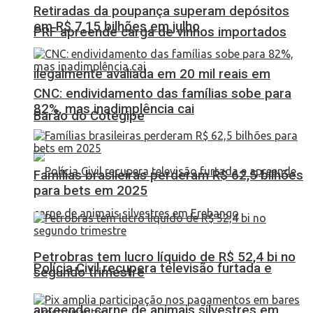
Retiradas da poupança superam depósitos
em R$ 7,15 bilhões em julho
PRF apreende carga de vinhos importados
ilegalmente avaliada em 20 mil reais em
CNC: endividamento das famílias sobe para
82%, mas inadimplência cai
Barão do Cotegipe
Famílias brasileiras perderam R$ 62,5 bilhões
para bets em 2025
Petrobras tem lucro líquido de R$ 52,4 bi no
Polícia Civil recupera televisão furtada e
segundo trimestre
apreende carne de animais silvestres em