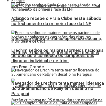
Esporte
Atlântico recebe o Praia Clube neste sábado
no fechamento da primeira fase da LNF
Operação contra o tráfico apreende cocaína,
Erechim sediou os maiores torneios nacionais
ecstasy e maconha e prende duas pessoas
de bochas e conheceu os campeões das
disputas individual e de trios
em Erval Grande
Navegador de Erechim tenta manter liderança
do Sul-americano de Rally em desafio no
Paraguai