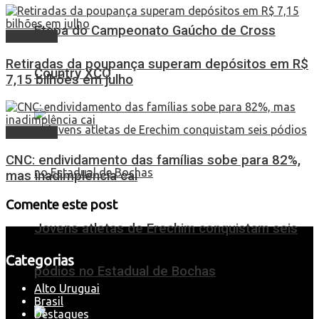
Etapa do Campeonato Gaúcho de Cross
Economia
Retiradas da poupança superam depósitos em R$
Country XCO
7,15 bilhões em julho
Economia
CNC: endividamento das famílias sobe para 82%,
mas inadimplência cai
Comente este post
Jovens atletas de Erechim conquistam seis
Categorias
pódios no Estadual de Bochas
Alto Uruguai
Brasil
Destaques