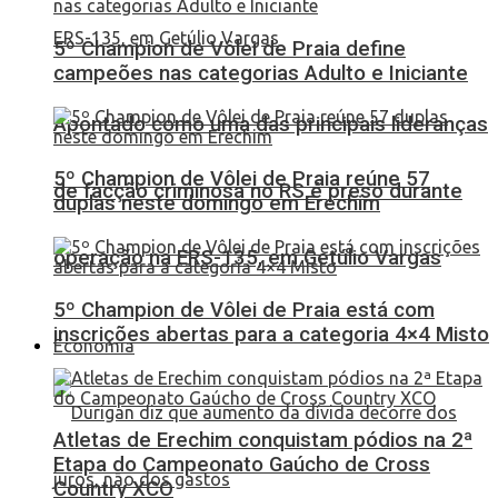
5º Champion de Vôlei de Praia define
campeões nas categorias Adulto e Iniciante
Apontado como uma das principais lideranças
5º Champion de Vôlei de Praia reúne 57
de facção criminosa no RS é preso durante
duplas neste domingo em Erechim
operação na ERS-135, em Getúlio Vargas
5º Champion de Vôlei de Praia está com
inscrições abertas para a categoria 4×4 Misto
Economia
Atletas de Erechim conquistam pódios na 2ª
Etapa do Campeonato Gaúcho de Cross
Country XCO