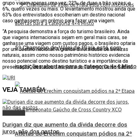
grupo viajam apenas uma vez; 22%, de duas a três vezes; e
6%, quatro vezes ou mais. O levantamento mostrou ainda que
63% dos entrevistados escolheriam um destino nacional
caso ganhassem um prêmio para fazer uma viagem.
“A pesquisa demonstra a força do turismo brasileiro. Ainda
que viagens internacionais sejam em geral mais caras, se
ganhasse uma viagem com custos pagos, o brasileiro optaria
5º Champion de Vôlei de Praia está com
por um destino nacional. A grande diversidade de belezas
naturais, assim como nosso patrimônio histórico evidencia
nosso potencial como destino turístico e a importância da
inscrições abertas para a categoria 4×4 Misto
preservação”, destacou o ministro do Turismo, Celso Sabino.
VEJA
TAMBÉM
Economia
Durigan diz que aumento da dívida decorre dos
juros, não dos gastos
Atletas de Erechim conquistam pódios na 2ª