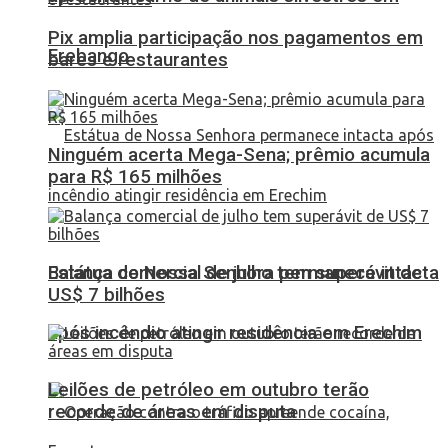
Pix amplia participação nos pagamentos em
Erebango
bares e restaurantes
Ninguém acerta Mega-Sena; prêmio acumula
para R$ 165 milhões
Balança comercial de julho tem superávit de
Estátua de Nossa Senhora permanece intacta
US$ 7 bilhões
após incêndio atingir residência em Erechim
Leilões de petróleo em outubro terão
recorde de áreas em disputa