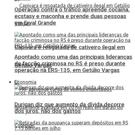
Operação contra o tráfico apreende cocaína,
ecstasy e maconha e prende duas pessoas
em Erval Grande
Capivara é resgatada de cativeiro ilegal em
Apontado como uma das principais lideranças
de facção criminosa no RS é preso durante
Getúlio Vargas
operação na ERS-135, em Getúlio Vargas
Economia
Durigan diz que aumento da dívida decorre
dos juros, não dos gastos