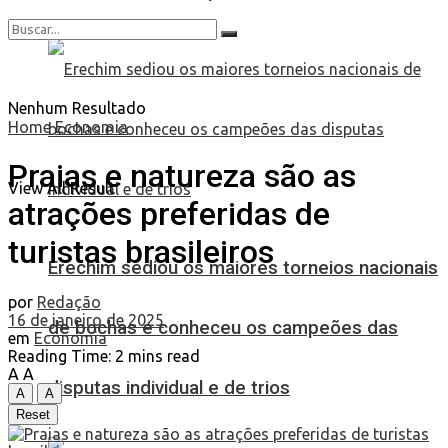
Nenhum Resultado
Home
Economia
Praias e natureza são as
View All Result
atrações preferidas de
turistas brasileiros
Erechim sediou os maiores torneios nacionais
por
Redação
16 de janeiro de 2025
de bochas e conheceu os campeões das
em
Economia
Reading Time: 2 mins read
A
A
disputas individual e de trios
A
A
Reset