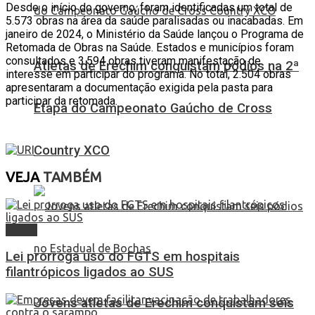
Desde o início do governo, foram identificadas um total de
5.573 obras na área da saúde paralisadas ou inacabadas. Em
janeiro de 2024, o Ministério da Saúde lançou o Programa de
Retomada de Obras na Saúde. Estados e municípios foram
consultados e 3.594 obras tiveram manifestação de
Atletas de Erechim conquistam pódios na 2ª
interesse em participar do programa. No total, 2.504 obras
apresentaram a documentação exigida pela pasta para
participar da retomada.
Etapa do Campeonato Gaúcho de Cross
Country XCO
VEJA
TAMBÉM
Saúde
Lei prorroga uso do FGTS em hospitais
filantrópicos ligados ao SUS
Jovens atletas de Erechim conquistam seis