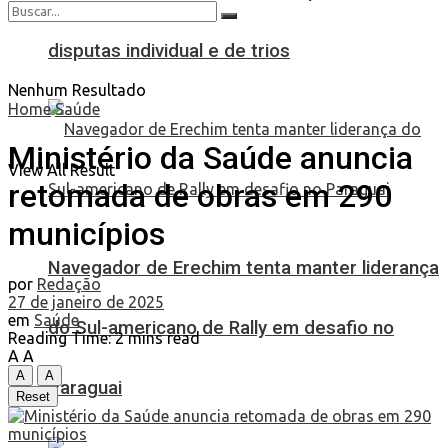
disputas individual e de trios
Nenhum Resultado
Home
Saúde
Ministério da Saúde anuncia
View All Result
retomada de obras em 290
municípios
Navegador de Erechim tenta manter liderança
por
Redação
27 de janeiro de 2025
em
Saúde
do Sul-americano de Rally em desafio no
Reading Time: 2 mins read
A
A
A
A
Paraguai
Reset