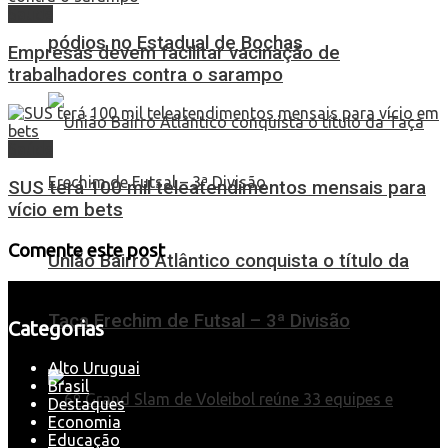
Saúde
pódios no Estadual de Bochas
Empresas devem facilitar vacinação de
trabalhadores contra o sarampo
Saúde
SUS terá 100 mil teleatendimentos mensais para
vício em bets
Comente este post
União Bairro Atlântico conquista o título da
Taça Erechim de Futsal – 3ª Divisão
Categorias
Alto Uruguai
Brasil
Destaques
Economia
Educação