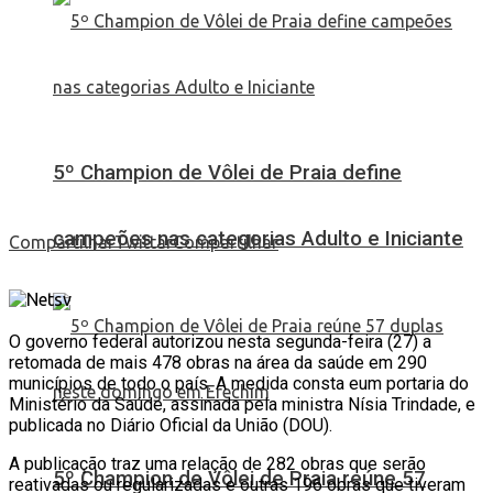
5º Champion de Vôlei de Praia define
campeões nas categorias Adulto e Iniciante
Compartilhar
Twittar
Compartilhar
O governo federal autorizou nesta segunda-feira (27) a
retomada de mais 478 obras na área da saúde em 290
municípios de todo o país. A medida consta eum portaria do
Ministério da Saúde, assinada pela ministra Nísia Trindade, e
publicada no Diário Oficial da União (DOU).
A publicação traz uma relação de 282 obras que serão
5º Champion de Vôlei de Praia reúne 57
reativadas ou regularizadas e outras 196 obras que tiveram