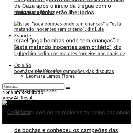
de Gaza após o início da trégua com o
maio para junho
Hamas; reféns serão libertados
Esporte
Israel “joga bombas onde tem crianças” e
“está matando inocentes sem critério”, diz
Lula
Opinião
Leandro Vesoloski
Leomara Lemos Flores
Nenhum Resultado
View All Result
Erechim sediou os maiores torneios nacionais
de bochas e conheceu os campeões das