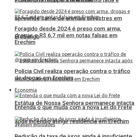
apreende carne de animais silvestres em
Foragido desde 2024 é preso com arma,
drogas e R$ 6,7 mil em notas falsas em
Erebango
Erechim
Polícia Civil realiza operação contra o tráfico
de drogas em Erechim
Economia
Estátua de Nossa Senhora permanece intacta
Entenda o que muda com a nova Lei do Frete
após incêndio atingir residência em Erechim
Redução da taxa de juros ainda é insuficiente,