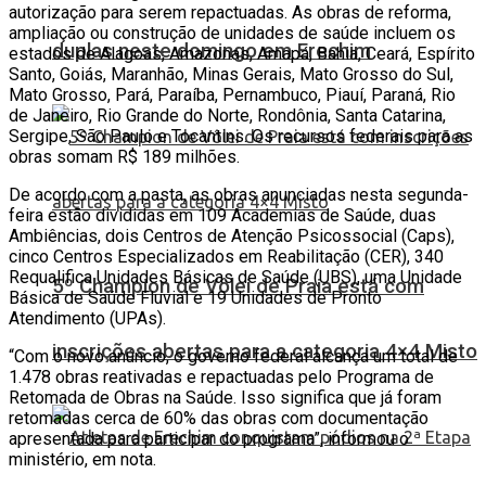
autorização para serem repactuadas. As obras de reforma,
ampliação ou construção de unidades de saúde incluem os
duplas neste domingo em Erechim
estados de Alagoas, Amazonas, Amapá, Bahia, Ceará, Espírito
Santo, Goiás, Maranhão, Minas Gerais, Mato Grosso do Sul,
Mato Grosso, Pará, Paraíba, Pernambuco, Piauí, Paraná, Rio
de Janeiro, Rio Grande do Norte, Rondônia, Santa Catarina,
Sergipe, São Paulo e Tocantins. Os recursos federais para as
obras somam R$ 189 milhões.
De acordo com a pasta, as obras anunciadas nesta segunda-
feira estão divididas em 109 Academias de Saúde, duas
Ambiências, dois Centros de Atenção Psicossocial (Caps),
cinco Centros Especializados em Reabilitação (CER), 340
Requalifica Unidades Básicas de Saúde (UBS), uma Unidade
5º Champion de Vôlei de Praia está com
Básica de Saúde Fluvial e 19 Unidades de Pronto
Atendimento (UPAs).
inscrições abertas para a categoria 4×4 Misto
“Com o novo anúncio, o governo federal alcança um total de
1.478 obras reativadas e repactuadas pelo Programa de
Retomada de Obras na Saúde. Isso significa que já foram
retomadas cerca de 60% das obras com documentação
apresentada para participar do programa”, informou o
ministério, em nota.