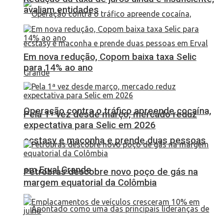
avaliam entidades
Em nova redução, Copom baixa taxa Selic
para 14% ao ano
Operação contra o tráfico apreende cocaína,
Pela 1ª vez desde março, mercado reduz
expectativa para Selic em 2026
ecstasy e maconha e prende duas pessoas
em Erval Grande
Petrobras descobre novo poço de gás na
margem equatorial da Colômbia