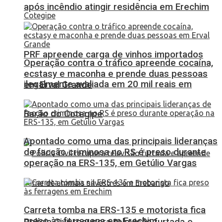
após incêndio atingir residência em Erechim
PRF apreende carga de vinhos importados
Operação contra o tráfico apreende cocaína,
ecstasy e maconha e prende duas pessoas
ilegalmente avaliada em 20 mil reais em
em Erval Grande
Barão do Cotegipe
Apontado como uma das principais lideranças
de facção criminosa no RS é preso durante
operação na ERS-135, em Getúlio Vargas
Carreta tomba na ERS-135 e motorista fica
preso às ferragens em Erechim
Polícia Civil recupera televisão furtada e