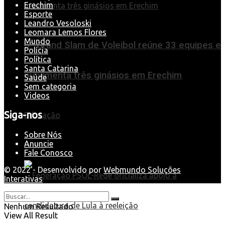
Erechim
Esporte
Leandro Vesoloski
Leomara Lemos Flores
Mundo
6º Grand Slam de Voleibol reúne 33 equipes e
Polícia
Política
Santa Catarina
movimenta três ginásios em Erechim
Saúde
Sem categoria
Videos
Siga-nos
Educação
Sobre Nós
Anuncie
Brasil
Fale Conosco
© 2022 - Desenvolvido por
Webmundo Soluções
Interativas
Nenhum Resultado
View All Result