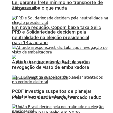
Lei garante frete mínimo no transporte de
cargas; saiba o que muda
Em nova redução, Copom baixa taxa Selic
PRD e Solidariedade decidem pela
neutralidade na eleição presidencial
para 14% ao ano
Atitude irresponsável, diz Lula após
revogação de visto de embaixadora
PCDF investiga suspeitos de planejar
atentados no período eleitoral
Pela 1ª vez desde março, mercado reduz
expectativa para Selic em 2026