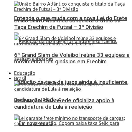
Entenda o que muda com a nova Lei do Frete
União Bairro Atlântico conquista o título da
Taça Erechim de Futsal – 3ª Divisão
6º Grand Slam de Voleibol reúne 33 equipes e
movimenta três ginásios em Erechim
Educação
Brasil
Redução da taxa de juros ainda é insuficiente,
avaliam entidades
Federação PSOL-Rede oficializa apoio à
candidatura de Lula à reeleição