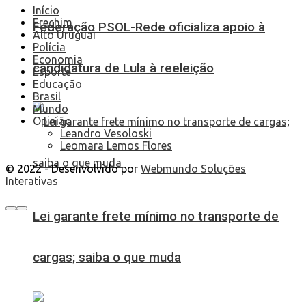
Início
Erechim
Federação PSOL-Rede oficializa apoio à
Alto Uruguai
Polícia
Economia
candidatura de Lula à reeleição
Esporte
Educação
Brasil
Mundo
Opinião
Leandro Vesoloski
Leomara Lemos Flores
© 2022 - Desenvolvido por
Webmundo Soluções
Interativas
Lei garante frete mínimo no transporte de
cargas; saiba o que muda