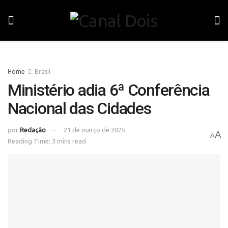
Home
Brasil
Ministério adia 6ª Conferência
Nacional das Cidades
por
Redação
21 de março de 2025
A
A
Reading Time: 3 mins read