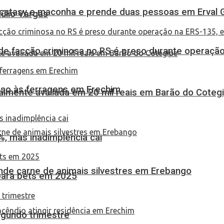
 ecstasy e maconha e prende duas pessoas em Erval 
túlio Vargas
de facção criminosa no RS é preso durante operação
eso às ferragens em Erechim
almente avaliada em 20 mil reais em Barão do Coteg
, mas inadimplência cai
eende carne de animais silvestres em Erebango
 para bets em 2025
egundo trimestre