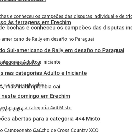
eso às ferragens em Erechim
de bochas e conheceu os campeões das disputas indi
do Sul-americano de Rally em desafio no Paraguai
 nas categorias Adulto e Iniciante
, mas inadimplência cai
as neste domingo em Erechim
ções abertas para a categoria 4×4 Misto