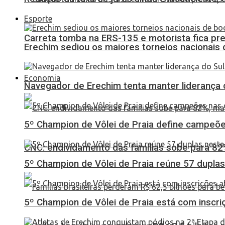
Esporte
Carreta tomba na ERS-135 e motorista fica pr
Erechim sediou os maiores torneios nacionais 
Economia
Navegador de Erechim tenta manter liderança 
5º Champion de Vôlei de Praia define campeões
CNC: endividamento das famílias sobe para 82%
5º Champion de Vôlei de Praia reúne 57 dupl
5º Champion de Vôlei de Praia está com inscri