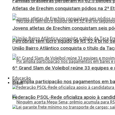
Famílias brasileiras perderam R$ 62,5 bilhões
Atletas de Erechim conquistam pódios na 2ª 
Jovens atletas de Erechim conquistam seis pó
Petrobras tem lucro líquido de R$ 52,4 bi no s
União Bairro Atlântico conquista o título da Ta
6º Grand Slam de Voleibol reúne 33 equipes e
Educação
Pix amplia participação nos pagamentos em ba
Brasil
Federação PSOL-Rede oficializa apoio à candid