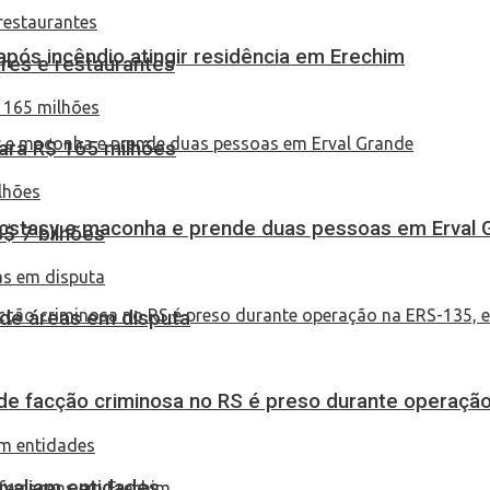
pós incêndio atingir residência em Erechim
res e restaurantes
ara R$ 165 milhões
 ecstasy e maconha e prende duas pessoas em Erval 
S$ 7 bilhões
 de áreas em disputa
de facção criminosa no RS é preso durante operação
 avaliam entidades