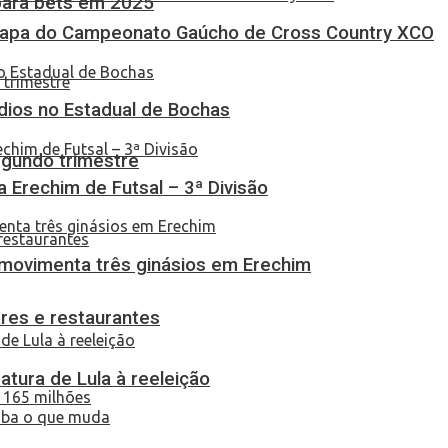
 para bets em 2025
Etapa do Campeonato Gaúcho de Cross Country XCO
dios no Estadual de Bochas
egundo trimestre
ça Erechim de Futsal – 3ª Divisão
 movimenta três ginásios em Erechim
res e restaurantes
atura de Lula à reeleição