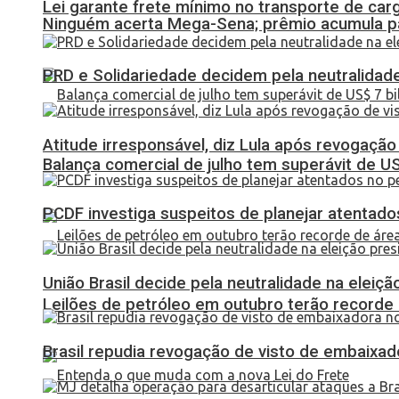
Lei garante frete mínimo no transporte de car
Ninguém acerta Mega-Sena; prêmio acumula p
PRD e Solidariedade decidem pela neutralidade
Atitude irresponsável, diz Lula após revogaçã
Balança comercial de julho tem superávit de U
PCDF investiga suspeitos de planejar atentados
União Brasil decide pela neutralidade na eleiçã
Leilões de petróleo em outubro terão recorde
Brasil repudia revogação de visto de embaixa