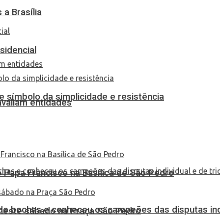
a Brasília
sidencial
 símbolo da simplicidade e resistência
 avaliam entidades
Papa Francisco na Basílica de São Pedro
de bochas e conheceu os campeões das disputas indi
 neste sábado na Praça São Pedro