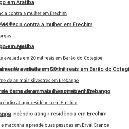
go em Aratiba
 violência contra a mulher em Erechim
go em Aratiba
túlio Vargas
almente avaliada em 20 mil reais em Barão do Coteg
eende carne de animais silvestres em Erebango
 violência contra a mulher em Erechim
pós incêndio atingir residência em Erechim