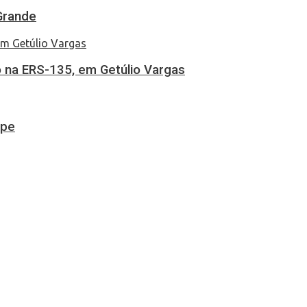
Grande
 na ERS-135, em Getúlio Vargas
ipe