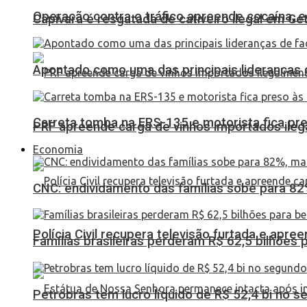
Operação contra o tráfico apreende cocaína,
Capivara é resgatada de cativeiro ilegal em Ge
Apontado como uma das principais lideranças 
Carreta tomba na ERS-135 e motorista fica pr
PRF apreende carga de vinhos importados ileg
Economia
CNC: endividamento das famílias sobe para 82%
Polícia Civil recupera televisão furtada e apr
Famílias brasileiras perderam R$ 62,5 bilhões
Petrobras tem lucro líquido de R$ 52,4 bi no s