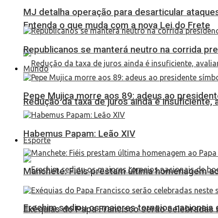
MJ detalha operação para desarticular ataques 
Entenda o que muda com a nova Lei do Frete
Republicanos se manterá neutro na corrida pre
Mundo
Pepe Mujica morre aos 89: adeus ao presidente
Redução da taxa de juros ainda é insuficiente,
Habemus Papam: Leão XIV
Esporte
Manchete: Fiéis prestam última homenagem ao 
Erechim sediou os maiores torneios nacionais 
Exéquias do Papa Francisco serão celebradas