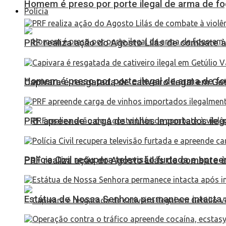
Homem é preso por porte ilegal de arma de fo
Polícia
PRF realiza ação do Agosto Lilás de combate à
Homem é preso por porte ilegal de arma de fo
Capivara é resgatada de cativeiro ilegal em Ge
PRF apreende carga de vinhos importados ileg
Polícia Civil recupera televisão furtada e apr
PRF realiza ação do Agosto Lilás de combate à
Estátua de Nossa Senhora permanece intacta a