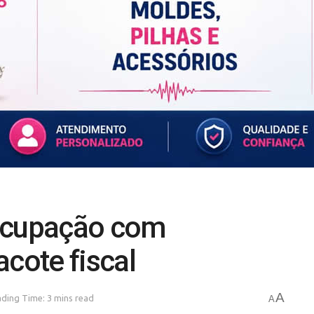
eocupação com
acote fiscal
A
ding Time: 3 mins read
A