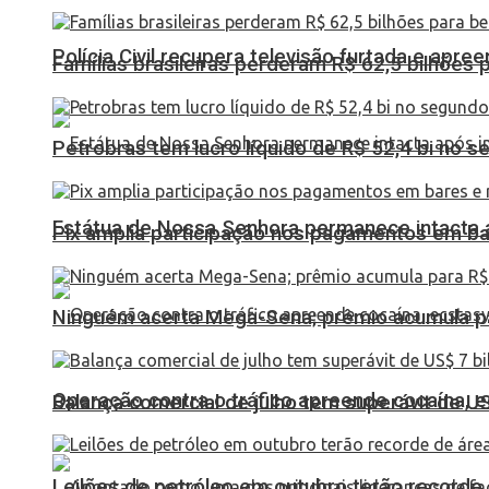
Polícia Civil recupera televisão furtada e apr
Famílias brasileiras perderam R$ 62,5 bilhões
Petrobras tem lucro líquido de R$ 52,4 bi no s
Estátua de Nossa Senhora permanece intacta a
Pix amplia participação nos pagamentos em ba
Ninguém acerta Mega-Sena; prêmio acumula p
Operação contra o tráfico apreende cocaína,
Balança comercial de julho tem superávit de U
Leilões de petróleo em outubro terão recorde