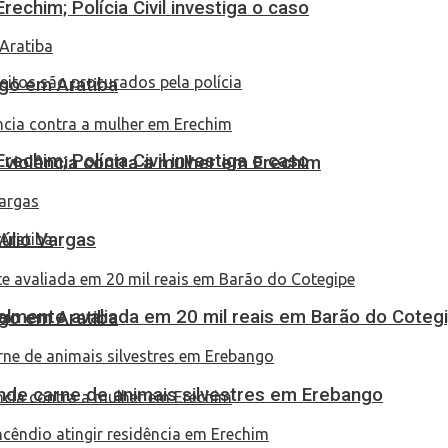
echim; Polícia Civil investiga o caso
go em Aratiba
echim; Polícia Civil investiga o caso
 violência contra a mulher em Erechim
túlio Vargas
almente avaliada em 20 mil reais em Barão do Coteg
go em Aratiba
eende carne de animais silvestres em Erebango