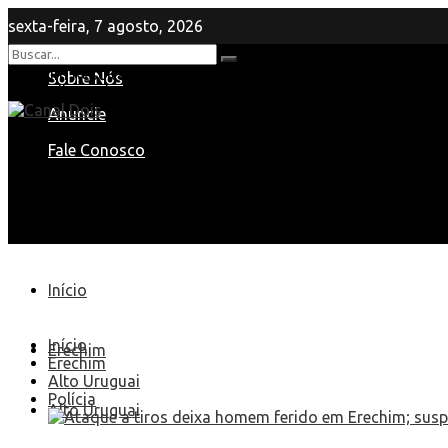
sexta-feira, 7 agosto, 2026
Nenhum Resultado
Sobre Nós
View All Result
Anuncie
Fale Conosco
Início
Início
Erechim
Erechim
Alto Uruguai
Polícia
Alto Uruguai