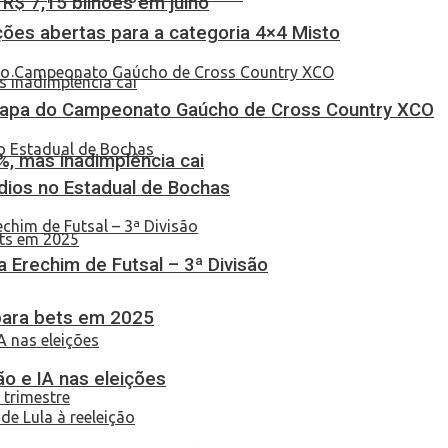
$ 7,15 bilhões em julho
ções abertas para a categoria 4×4 Misto
Etapa do Campeonato Gaúcho de Cross Country XCO
, mas inadimplência cai
dios no Estadual de Bochas
ça Erechim de Futsal – 3ª Divisão
 para bets em 2025
o e IA nas eleições