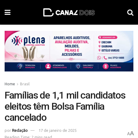
Home
Brasil
Famílias de 1,1 mil candidatos
eleitos têm Bolsa Família
cancelado
por
Redação
17 de janeiro de 2025
A
A
Reading Time: 2 mins read