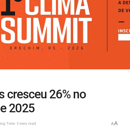
as cresceu 26% no
de 2025
A
ing Time: 3 mins read
A