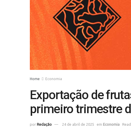
Home
Economia
Exportação de frut
primeiro trimestre 
por
Redação
24 de abril de 2025
em
Economia
Read