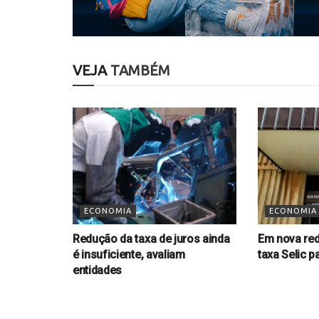
VEJA
TAMBÉM
ECONOMIA
ECONOMIA
Redução da taxa de juros ainda
Em nova re
é insuficiente, avaliam
taxa Selic 
entidades