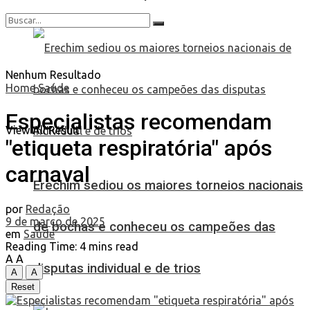
Nenhum Resultado
Home
Saúde
Especialistas recomendam
View All Result
"etiqueta respiratória" após
carnaval
Erechim sediou os maiores torneios nacionais
por
Redação
9 de março de 2025
de bochas e conheceu os campeões das
em
Saúde
Reading Time: 4 mins read
A
A
disputas individual e de trios
A
A
Reset