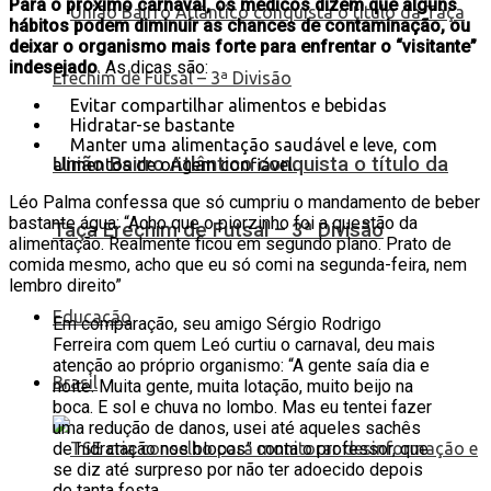
Para o próximo carnaval, os médicos dizem que alguns
hábitos podem diminuir as chances de contaminação, ou
deixar o organismo mais forte para enfrentar o “visitante”
indesejado
. As dicas são:
Evitar compartilhar alimentos e bebidas
Hidratar-se bastante
Manter uma alimentação saudável e leve, com
União Bairro Atlântico conquista o título da
alimentos de origem confiável.
Léo Palma confessa que só cumpriu o mandamento de beber
bastante água: “Acho que o piorzinho foi a questão da
Taça Erechim de Futsal – 3ª Divisão
alimentação. Realmente ficou em segundo plano. Prato de
comida mesmo, acho que eu só comi na segunda-feira, nem
lembro direito”
Educação
Em comparação, seu amigo Sérgio Rodrigo
Ferreira com quem Leó curtiu o carnaval, deu mais
atenção ao próprio organismo: “A gente saía dia e
Brasil
noite. Muita gente, muita lotação, muito beijo na
boca. E sol e chuva no lombo. Mas eu tentei fazer
uma redução de danos, usei até aqueles sachês
de hidratação nos blocos” conta o professor, que
se diz até surpreso por não ter adoecido depois
de tanta festa.