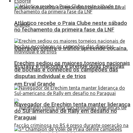
Esporte
Atlântico recebe o Praia Clube neste sábado
no fechamento da primeira fase da LNF
Operação contra o tráfico apreende cocaína,
Erechim sediou os maiores torneios nacionais
ecstasy e maconha e prende duas pessoas
de bochas e conheceu os campeões das
disputas individual e de trios
em Erval Grande
Navegador de Erechim tenta manter liderança
do Sul-americano de Rally em desafio no
Paraguai