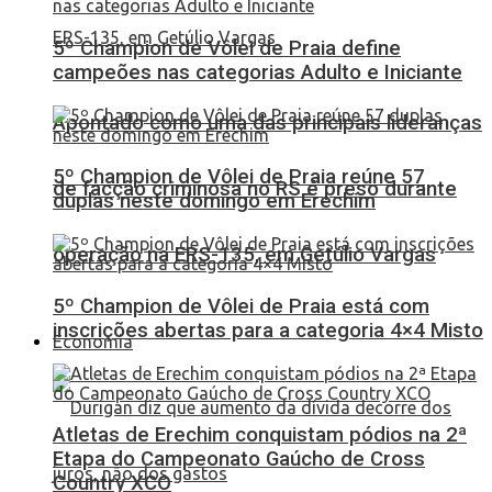
5º Champion de Vôlei de Praia define
campeões nas categorias Adulto e Iniciante
Apontado como uma das principais lideranças
5º Champion de Vôlei de Praia reúne 57
de facção criminosa no RS é preso durante
duplas neste domingo em Erechim
operação na ERS-135, em Getúlio Vargas
5º Champion de Vôlei de Praia está com
inscrições abertas para a categoria 4×4 Misto
Economia
Atletas de Erechim conquistam pódios na 2ª
Etapa do Campeonato Gaúcho de Cross
Country XCO