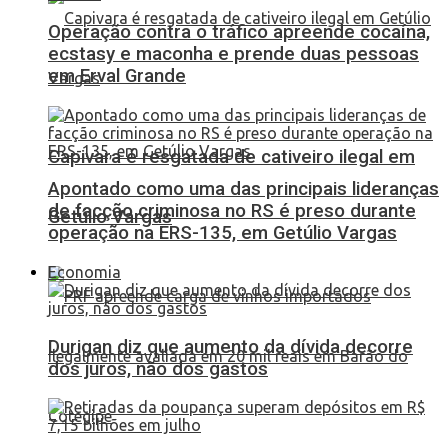
Operação contra o tráfico apreende cocaína,
ecstasy e maconha e prende duas pessoas
em Erval Grande
Capivara é resgatada de cativeiro ilegal em
Apontado como uma das principais lideranças
de facção criminosa no RS é preso durante
Getúlio Vargas
operação na ERS-135, em Getúlio Vargas
Economia
Durigan diz que aumento da dívida decorre
dos juros, não dos gastos