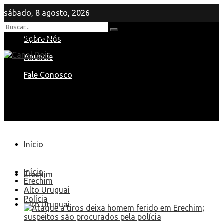
sábado, 8 agosto, 2026
Nenhum Resultado
Sobre Nós
View All Result
Anuncie
Fale Conosco
Início
Início
Erechim
Erechim
Alto Uruguai
Polícia
Alto Uruguai