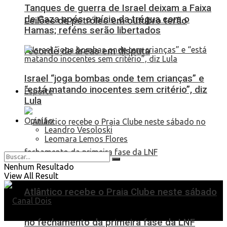
Tanques de guerra de Israel deixam a Faixa
de Gaza após o início da trégua com o
Leilões de petróleo em outubro terão
Hamas; reféns serão libertados
recorde de áreas em disputa
Israel “joga bombas onde tem crianças” e
“está matando inocentes sem critério”, diz
Esporte
Lula
Opinião
Leandro Vesoloski
Leomara Lemos Flores
Nenhum Resultado
View All Result
Atlântico recebe o Praia Clube neste sábado
no fechamento da primeira fase da LNF