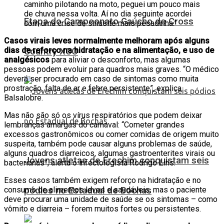
caminho pilotando na moto, peguei um pouco mais
de chuva nessa volta. Aí no dia seguinte acordei
Etapa do Campeonato Gaúcho de Cross
com uma crise de sinusite mais pesadinha.”
Casos virais leves normalmente melhoram após alguns
dias de reforço na hidratação e na alimentação, e uso de
Country XCO
analgésicos
para aliviar o desconforto, mas algumas
pessoas podem evoluir para quadros mais graves. “O médico
deverá ser procurado em caso de sintomas como muita
prostração, falta de ar e febre persistente”, explica
Balsalobre.
Mas não são só os vírus respiratórios que podem deixar
lembranças amargas do carnaval: “Cometer grandes
excessos gastronômicos ou comer comidas de origem muito
suspeita, também pode causar alguns problemas de saúde,
alguns quadros diarreicos, algumas gastroenterites virais ou
Jovens atletas de Erechim conquistam seis
bacterianas”, alerta o infectologista Rodrigo Lins.
Esses casos também exigem reforço na hidratação e no
consumo de alimentos leves e saudáveis, mas o paciente
pódios no Estadual de Bochas
deve procurar uma unidade de saúde se os sintomas – como
vômito e diarreia – forem muitos fortes ou persistentes.