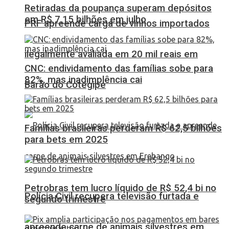
Retiradas da poupança superam depósitos
em R$ 7,15 bilhões em julho
PRF apreende carga de vinhos importados
ilegalmente avaliada em 20 mil reais em
CNC: endividamento das famílias sobe para
82%, mas inadimplência cai
Barão do Cotegipe
Famílias brasileiras perderam R$ 62,5 bilhões
para bets em 2025
Petrobras tem lucro líquido de R$ 52,4 bi no
Polícia Civil recupera televisão furtada e
segundo trimestre
apreende carne de animais silvestres em