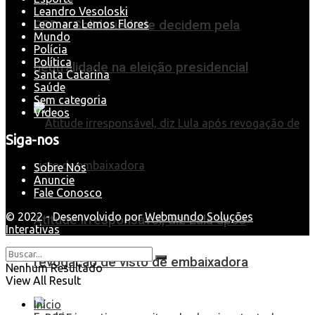
Leandro Vesoloski
Leomara Lemos Flores
PRD e Solidariedade decidem pela
Mundo
Polícia
Política
neutralidade na eleição presidencial
Santa Catarina
Saúde
Sem categoria
Videos
Siga-nos
Sobre Nós
Anuncie
Fale Conosco
© 2022 - Desenvolvido por
Webmundo Soluções
Atitude irresponsável, diz Lula após
Interativas
revogação de visto de embaixadora
Nenhum Resultado
View All Result
Início