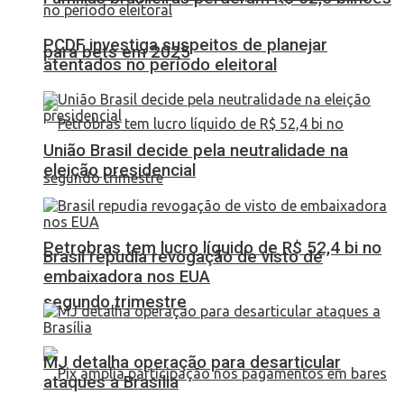
PCDF investiga suspeitos de planejar
para bets em 2025
atentados no período eleitoral
União Brasil decide pela neutralidade na
eleição presidencial
Petrobras tem lucro líquido de R$ 52,4 bi no
Brasil repudia revogação de visto de
embaixadora nos EUA
segundo trimestre
MJ detalha operação para desarticular
ataques a Brasília