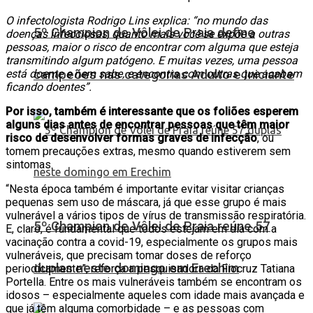
O infectologista Rodrigo Lins explica: “no mundo das
5º Champion de Vôlei de Praia define
doenças infecciosas, quanto mais você se expõe a outras
pessoas, maior o risco de encontrar com alguma que esteja
transmitindo algum patógeno. E muitas vezes, uma pessoa
está doente e nem sabe, e encontra com outras que acabam
campeões nas categorias Adulto e Iniciante
ficando doentes”.
Por isso, também é interessante que os foliões esperem
alguns dias antes de encontrar pessoas que têm maior
risco de desenvolver formas graves de infecção
, ou
tomem precauções extras, mesmo quando estiverem sem
sintomas.
“Nesta época também é importante evitar visitar crianças
pequenas sem uso de máscara, já que esse grupo é mais
vulnerável a vários tipos de vírus de transmissão respiratória.
5º Champion de Vôlei de Praia reúne 57
E, claro, é fundamental que todos estejam em dia com a
vacinação contra a covid-19, especialmente os grupos mais
vulneráveis, que precisam tomar doses de reforço
duplas neste domingo em Erechim
periodicamente”, reforça a pesquisadora da Fiocruz Tatiana
Portella. Entre os mais vulneráveis também se encontram os
idosos – especialmente aqueles com idade mais avançada e
que já têm alguma comorbidade – e as pessoas com