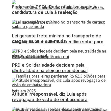
Federação PSOL-Rede oficializa apoio à
candidatura de Lula à reeleição
Lei garante frete mínimo no transporte de
cargas; saiba o que muda
CNC: endividamento das famílias sobe para
82%, mas inadimplência cai
PRD e Solidariedade decidem pela
neutralidade na eleição presidencial
Atitude irresponsável, diz Lula após
revogação de visto de embaixadora
Famílias brasileiras perderam R$ 62,5 bilhões