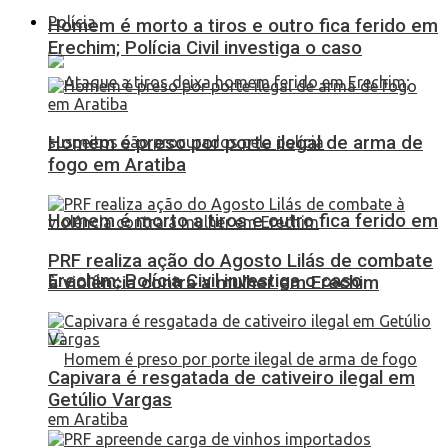
Polícia
Homem é morto a tiros e outro fica ferido em
Erechim; Polícia Civil investiga o caso
Homem é preso por porte ilegal de arma de
fogo em Aratiba
Homem é morto a tiros e outro fica ferido em
PRF realiza ação do Agosto Lilás de combate
Erechim; Polícia Civil investiga o caso
à violência contra a mulher em Erechim
Capivara é resgatada de cativeiro ilegal em
Getúlio Vargas