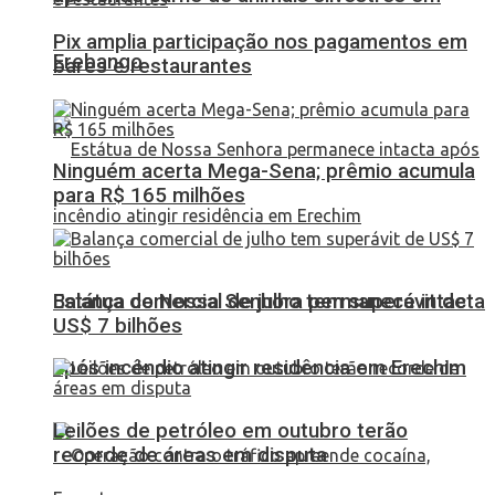
Pix amplia participação nos pagamentos em
Erebango
bares e restaurantes
Ninguém acerta Mega-Sena; prêmio acumula
para R$ 165 milhões
Balança comercial de julho tem superávit de
Estátua de Nossa Senhora permanece intacta
US$ 7 bilhões
após incêndio atingir residência em Erechim
Leilões de petróleo em outubro terão
recorde de áreas em disputa