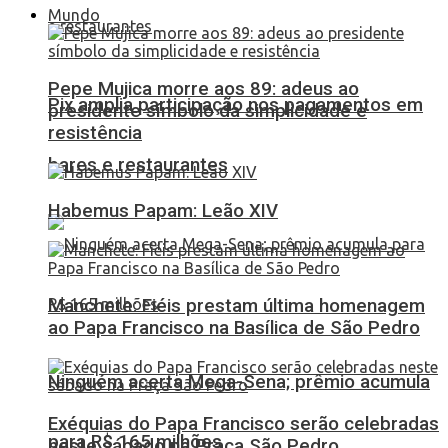
Mundo
Pepe Mujica morre aos 89: adeus ao
Pix amplia participação nos pagamentos em
presidente símbolo da simplicidade e
resistência
bares e restaurantes
Habemus Papam: Leão XIV
Manchete: Fiéis prestam última homenagem
ao Papa Francisco na Basílica de São Pedro
Ninguém acerta Mega-Sena; prêmio acumula
Exéquias do Papa Francisco serão celebradas
para R$ 165 milhões
neste sábado na Praça São Pedro