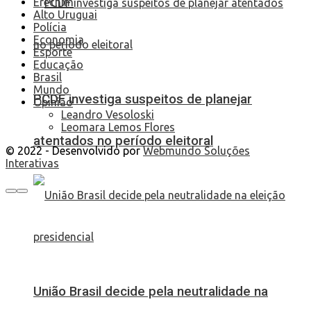
Erechim
Alto Uruguai
Polícia
Economia
Esporte
Educação
Brasil
Mundo
PCDF investiga suspeitos de planejar
Opinião
Leandro Vesoloski
Leomara Lemos Flores
atentados no período eleitoral
© 2022 - Desenvolvido por
Webmundo Soluções
Interativas
União Brasil decide pela neutralidade na