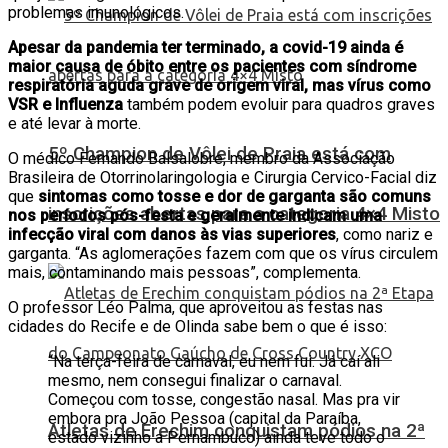
problemas imunológicos.
Apesar da pandemia ter terminado, a covid-19 ainda é
maior causa de óbito entre os pacientes com síndrome
respiratória aguda grave de origem viral, mas vírus como
VSR e Influenza
também podem evoluir para quadros graves
e até levar à morte.
5º Champion de Vôlei de Praia está com
O médico Fernando Balsalobre, membro da Associação
Brasileira de Otorrinolaringologia e Cirurgia Cervico-Facial diz
que
sintomas como tosse e dor de garganta são comuns
inscrições abertas para a categoria 4×4 Misto
nos períodos pós-festa e geralmente indicam uma
infecção viral com danos às vias superiores
, como nariz e
garganta. “As aglomerações fazem com que os vírus circulem
mais, contaminando mais pessoas”, complementa.
O professor Léo Palma, que aproveitou as festas nas
cidades do Recife e de Olinda sabe bem o que é isso:
“Na terça-feira de carnaval, eu nem fui. Já caí ali
mesmo, nem consegui finalizar o carnaval.
Começou com tosse, congestão nasal. Mas pra vir
embora pra João Pessoa (capital da Paraíba,
Atletas de Erechim conquistam pódios na 2ª
estado vizinho a Pernambuco) ainda teve todo o