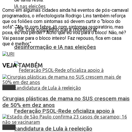
Como em algumas cidades ainda há eventos de pós-carnaval
programados, o infectologista Rodrigo Lins também reforça
que os foliões com sintomas só devem curtir o “bloco do
sofá”: “‘Ah, tô com febre, tô com sintomas respiratório, mas
TSE cria conselho para monitorar
poxa, eu vou perder? Acho que eu vou para o bloco’ Não, né?
Vai passar para o bloco inteiro! Faz repouso, fica em casa
que é melhor.”
desinformação e IA nas eleições
VEJA
TAMBÉM
Saúde
Cirurgias plásticas de mama no SUS crescem mais
de 50% em dez anos
Federação PSOL-Rede oficializa apoio à
Saúde
candidatura de Lula à reeleição