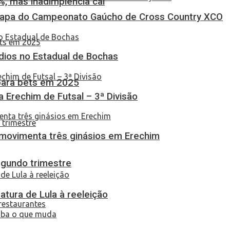
, mas inadimplência cai
Etapa do Campeonato Gaúcho de Cross Country XCO
dios no Estadual de Bochas
 para bets em 2025
ça Erechim de Futsal – 3ª Divisão
 movimenta três ginásios em Erechim
egundo trimestre
atura de Lula à reeleição