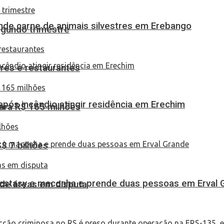
eende carne de animais silvestres em Erebango
egundo trimestre
res e restaurantes
pós incêndio atingir residência em Erechim
ara R$ 165 milhões
S$ 7 bilhões
 ecstasy e maconha e prende duas pessoas em Erval 
 de áreas em disputa