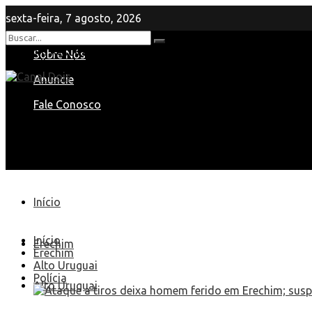
sexta-feira, 7 agosto, 2026
Nenhum Resultado
Sobre Nós
View All Result
Anuncie
Fale Conosco
Início
Início
Erechim
Erechim
Alto Uruguai
Polícia
Alto Uruguai