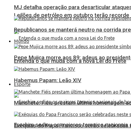
MJ detalha operação para desarticular ataques 
Leilões de petróleo em outubro terão recorde
Republicanos se manterá neutro na corrida pre
Mundo
Pepe Mujica morre aos 89: adeus ao presidente
Entenda o que muda com a nova Lei do Frete
Habemus Papam: Leão XIV
Esporte
Manchete: Fiéis prestam última homenagem ao 
Erechim sediou os maiores torneios nacionais 
Exéquias do Papa Francisco serão celebradas