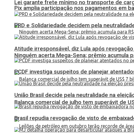
Lei garante frete mínimo no transporte de car
Pix amplia participação nos pagamentos em ba
PRD e Solidariedade decidem pela neutralidade
Atitude irresponsável, diz Lula após revogaçã
Ninguém acerta Mega-Sena; prêmio acumula p
PCDF investiga suspeitos de planejar atentados
União Brasil decide pela neutralidade na eleiçã
Balança comercial de julho tem superávit de U
Brasil repudia revogação de visto de embaixa