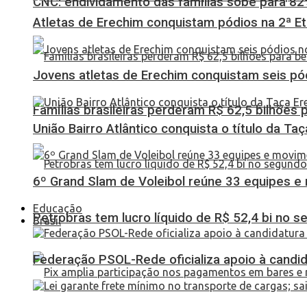
CNC: endividamento das famílias sobe para 82%
Atletas de Erechim conquistam pódios na 2ª 
Jovens atletas de Erechim conquistam seis pó
Famílias brasileiras perderam R$ 62,5 bilhões
União Bairro Atlântico conquista o título da Ta
6º Grand Slam de Voleibol reúne 33 equipes e
Educação
Petrobras tem lucro líquido de R$ 52,4 bi no s
Brasil
Federação PSOL-Rede oficializa apoio à candid