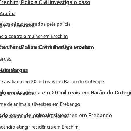
echim; Polícia Civil investiga o caso
go em Aratiba
echim; Polícia Civil investiga o caso
 violência contra a mulher em Erechim
túlio Vargas
almente avaliada em 20 mil reais em Barão do Coteg
go em Aratiba
eende carne de animais silvestres em Erebango