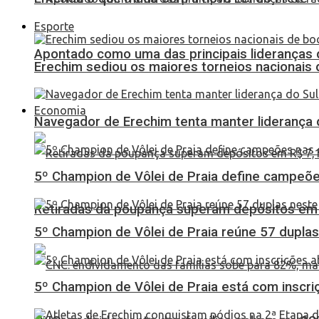
Esporte
Apontado como uma das principais lideranças 
Erechim sediou os maiores torneios nacionais 
Economia
Navegador de Erechim tenta manter liderança 
5º Champion de Vôlei de Praia define campeões
Retiradas da poupança superam depósitos em R
5º Champion de Vôlei de Praia reúne 57 dupl
5º Champion de Vôlei de Praia está com inscri