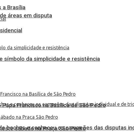
a Brasília
 de áreas em disputa
sidencial
 símbolo da simplicidade e resistência
Papa Francisco na Basílica de São Pedro
de bochas e conheceu os campeões das disputas indi
 neste sábado na Praça São Pedro