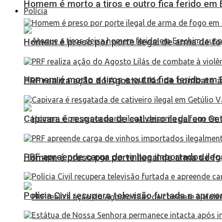
Homem é morto a tiros e outro fica ferido em Er
Polícia
Homem é preso por porte ilegal de arma de fo
Homem é morto a tiros e outro fica ferido em Er
PRF realiza ação do Agosto Lilás de combate à
Capivara é resgatada de cativeiro ilegal em Ge
PRF apreende carga de vinhos importados ileg
Homem é preso por porte ilegal de arma de fo
Polícia Civil recupera televisão furtada e apr