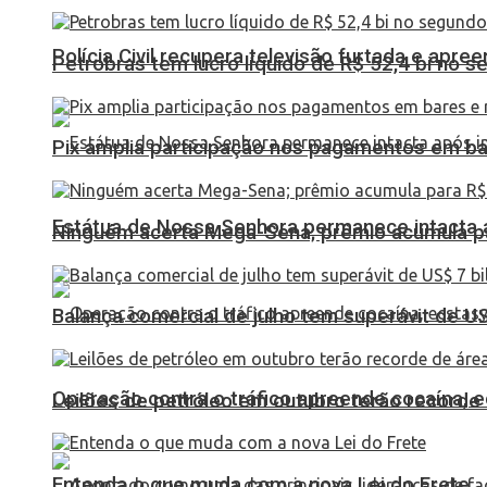
Polícia Civil recupera televisão furtada e apr
Petrobras tem lucro líquido de R$ 52,4 bi no s
Pix amplia participação nos pagamentos em ba
Estátua de Nossa Senhora permanece intacta a
Ninguém acerta Mega-Sena; prêmio acumula p
Balança comercial de julho tem superávit de U
Operação contra o tráfico apreende cocaína,
Leilões de petróleo em outubro terão recorde
Entenda o que muda com a nova Lei do Frete