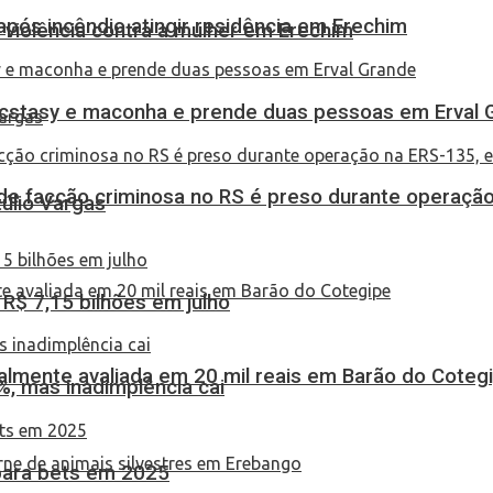
pós incêndio atingir residência em Erechim
 violência contra a mulher em Erechim
 ecstasy e maconha e prende duas pessoas em Erval 
de facção criminosa no RS é preso durante operação
túlio Vargas
$ 7,15 bilhões em julho
almente avaliada em 20 mil reais em Barão do Coteg
, mas inadimplência cai
 para bets em 2025