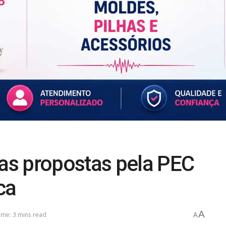
s propostas pela PEC
ca
A
me: 3 mins read
A