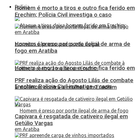
Polícia
Homem é morto a tiros e outro fica ferido em
Erechim; Polícia Civil investiga o caso
Homem é preso por porte ilegal de arma de
fogo em Aratiba
Homem é morto a tiros e outro fica ferido em
PRF realiza ação do Agosto Lilás de combate
Erechim; Polícia Civil investiga o caso
à violência contra a mulher em Erechim
Capivara é resgatada de cativeiro ilegal em
Getúlio Vargas