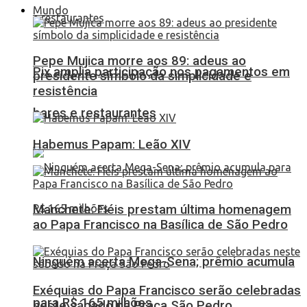
Mundo
Pepe Mujica morre aos 89: adeus ao
Pix amplia participação nos pagamentos em
presidente símbolo da simplicidade e
resistência
bares e restaurantes
Habemus Papam: Leão XIV
Manchete: Fiéis prestam última homenagem
ao Papa Francisco na Basílica de São Pedro
Ninguém acerta Mega-Sena; prêmio acumula
Exéquias do Papa Francisco serão celebradas
para R$ 165 milhões
neste sábado na Praça São Pedro