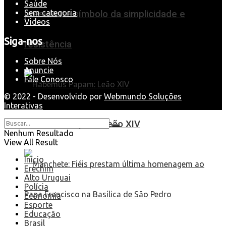
Saúde
Sem categoria
presidente símbolo da simplicidade e
Videos
Siga-nos
resistência
Sobre Nós
Anuncie
Fale Conosco
© 2022 - Desenvolvido por
Webmundo Soluções
Interativas
Habemus Papam: Leão XIV
Nenhum Resultado
View All Result
Início
Erechim
Alto Uruguai
Polícia
Economia
Esporte
Educação
Brasil