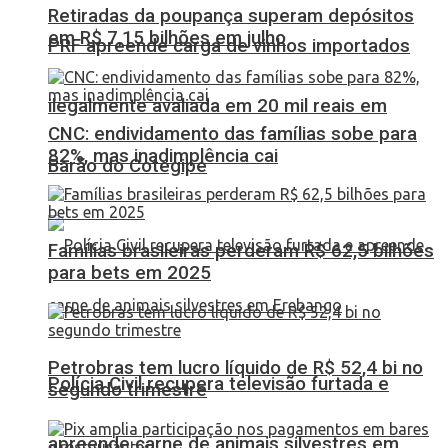
Retiradas da poupança superam depósitos
em R$ 7,15 bilhões em julho
PRF apreende carga de vinhos importados
ilegalmente avaliada em 20 mil reais em
CNC: endividamento das famílias sobe para
82%, mas inadimplência cai
Barão do Cotegipe
Famílias brasileiras perderam R$ 62,5 bilhões
para bets em 2025
Petrobras tem lucro líquido de R$ 52,4 bi no
Polícia Civil recupera televisão furtada e
segundo trimestre
apreende carne de animais silvestres em