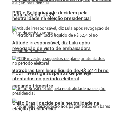
PRD e Solidariedade decidem pela
para bets em 2025
neutralidade na eleição presidencial
Atitude irresponsável, diz Lula após
revogação de visto de embaixadora
Petrobras tem lucro líquido de R$ 52,4 bi no
PCDF investiga suspeitos de planejar
atentados no período eleitoral
segundo trimestre
União Brasil decide pela neutralidade na
eleição presidencial