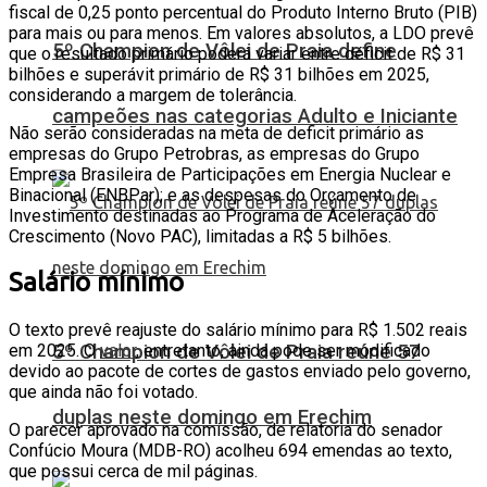
fiscal de 0,25 ponto percentual do Produto Interno Bruto (PIB)
para mais ou para menos. Em valores absolutos, a LDO prevê
5º Champion de Vôlei de Praia define
que o resultado primário poderá variar entre déficit de R$ 31
bilhões e superávit primário de R$ 31 bilhões em 2025,
considerando a margem de tolerância.
campeões nas categorias Adulto e Iniciante
Não serão consideradas na meta de deficit primário as
empresas do Grupo Petrobras, as empresas do Grupo
Empresa Brasileira de Participações em Energia Nuclear e
Binacional (ENBPar); e as despesas do Orçamento de
Investimento destinadas ao Programa de Aceleração do
Crescimento (Novo PAC), limitadas a R$ 5 bilhões.
Salário mínimo
O texto prevê reajuste do salário mínimo para R$ 1.502 reais
5º Champion de Vôlei de Praia reúne 57
em 2025. O
valor
, entretanto, ainda pode ser modificado
devido ao pacote de cortes de gastos enviado pelo governo,
que ainda não foi votado.
duplas neste domingo em Erechim
O parecer aprovado na comissão, de relatoria do senador
Confúcio Moura (MDB-RO) acolheu 694 emendas ao texto,
que possui cerca de mil páginas.