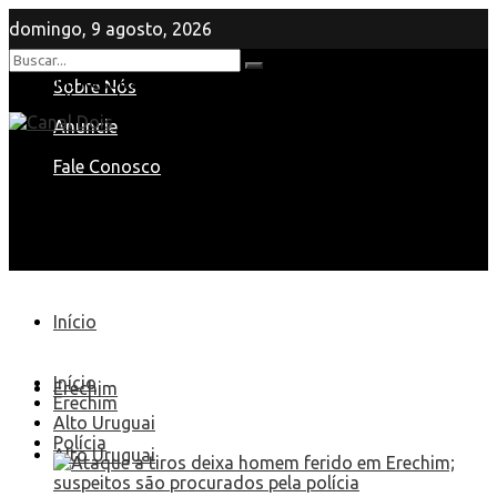
domingo, 9 agosto, 2026
Nenhum Resultado
Sobre Nós
View All Result
Anuncie
Fale Conosco
Início
Início
Erechim
Erechim
Alto Uruguai
Polícia
Alto Uruguai