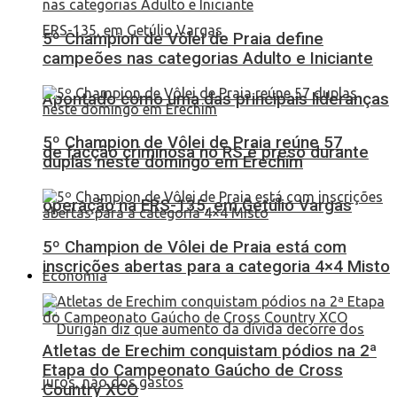
5º Champion de Vôlei de Praia define
campeões nas categorias Adulto e Iniciante
Apontado como uma das principais lideranças
5º Champion de Vôlei de Praia reúne 57
de facção criminosa no RS é preso durante
duplas neste domingo em Erechim
operação na ERS-135, em Getúlio Vargas
5º Champion de Vôlei de Praia está com
inscrições abertas para a categoria 4×4 Misto
Economia
Atletas de Erechim conquistam pódios na 2ª
Etapa do Campeonato Gaúcho de Cross
Country XCO