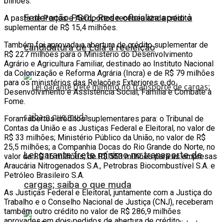
bilhões.
Federação PSOL-Rede oficializa apoio à
A pasta de Portos e Aeroportos recebeu ainda crédito
suplementar de R$ 15,4 milhões.
Também foi aprovada a abertura de crédito suplementar de
candidatura de Lula à reeleição
R$ 227 milhões para o Ministério do Desenvolvimento
Agrário e Agricultura Familiar, destinado ao Instituto Nacional
da Colonização e Reforma Agrária (Incra) e de R$ 79 milhões
para os ministérios das Relações Exteriores e do
Desenvolvimento e Assistência Social, Família e Combate à
Fome.
Foram abertos créditos suplementares para: o Tribunal de
Contas da União e as Justiças Federal e Eleitoral, no valor de
R$ 33 milhões; Ministério Público da União, no valor de R$
25,5 milhões; a Companhia Docas do Rio Grande do Norte, no
Lei garante frete mínimo no transporte de
valor de R$ 16 milhões; de R$ 553 milhões para as empresas
Araucária Nitrogenados S.A., Petrobras Biocombustível S.A. e
Petróleo Brasileiro S.A.
cargas; saiba o que muda
As Justiças Federal e Eleitoral, juntamente com a Justiça do
Trabalho e o Conselho Nacional de Justiça (CNJ), receberam
também outro crédito no valor de R$ 286,9 milhões
aprovados em dois pedidos de abertura de crédito