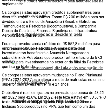
suplementar.
Os congressistas aprovaram créditos suplementares para
diversas empresas públicas. Foram R$ 200 milhões para ser
dividido entre o Banco da Amazônia (Basa), a Eletrobras
Termonuclear, a Petrobras Biocombustível, a Companhia
Docas do Ceará, e a Empresa Brasileira de Infraestrutura
PRD e Solidariedade decidem pela
Aeroportuária (Infraero).
Foram aprovados ainda créditos de R$ 552,8 milhões para
empresas do grupo Petrobras. A maior parte dos
neutralidade na eleição presidencial
investimentos beneficiará a Araucária Nitrogenados,
subsidiária da Petrobras que produz fertilizantes; e de 67,3
milhões para investimentos no exterior da filial da Petrobras
que fica na Holanda
Os congressistas aprovaram mudanças no Plano Plurianual
(PPA) 2024-2027 para alterar a meta de matrículas no ensino
superior para jovens entre 18 e 24 anos.
O objetivo é realizar ajustes na previsão que passa de 43,4%
em 2027 para 42,6%. Em 2022, esta taxa estava em 38,53%. O
Atitude irresponsável, diz Lula após
texto também inclui o programa Empreendedorismo e
Inclusão Socioprodutiva no PPA, que tem como um dos