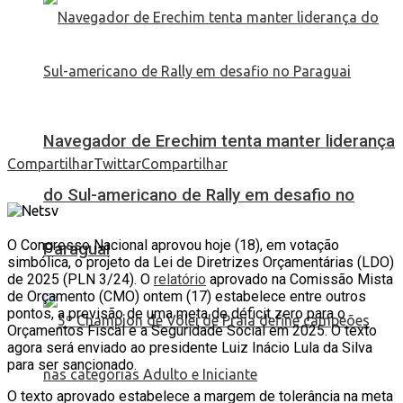
Navegador de Erechim tenta manter liderança
Compartilhar
Twittar
Compartilhar
do Sul-americano de Rally em desafio no
O Congresso Nacional aprovou hoje (18), em votação
Paraguai
simbólica, o projeto da Lei de Diretrizes Orçamentárias (LDO)
de 2025 (PLN 3/24). O
relatório
aprovado na Comissão Mista
de Orçamento (CMO) ontem (17) estabelece entre outros
pontos, a previsão de uma meta de déficit zero para o
Orçamentos Fiscal e a Seguridade Social em 2025. O texto
agora será enviado ao presidente Luiz Inácio Lula da Silva
para ser sancionado.
O texto aprovado estabelece a margem de tolerância na meta