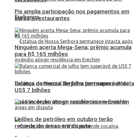
Pix amplia participação nos pagamentos em
Erebango
bares e restaurantes
Ninguém acerta Mega-Sena; prêmio acumula
para R$ 165 milhões
Balança comercial de julho tem superávit de
Estátua de Nossa Senhora permanece intacta
US$ 7 bilhões
após incêndio atingir residência em Erechim
Leilões de petróleo em outubro terão
recorde de áreas em disputa