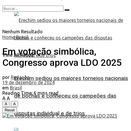
Nenhum Resultado
Home
Brasil
Em votação simbólica,
View All Result
Congresso aprova LDO 2025
por
Redação
Erechim sediou os maiores torneios nacionais
19 de dezembro de 2024
em
Brasil
Reading Time: 6 mins read
de bochas e conheceu os campeões das
A
A
A
A
Reset
disputas individual e de trios