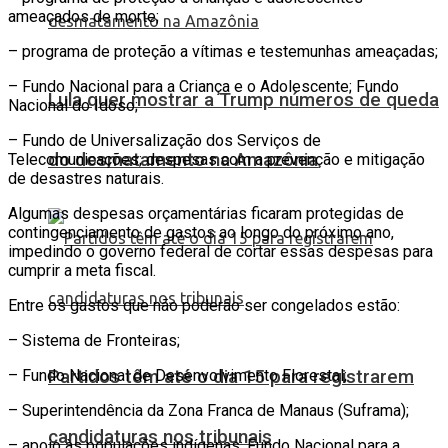
ameaçados de morte;
– programa de proteção a vítimas e testemunhas ameaçadas;
– Fundo Nacional para a Criança e o Adolescente; Fundo
Lula quer mostrar a Trump números de queda
Nacional do Idoso;
– Fundo de Universalização dos Serviços de
do desmatamento na Amazônia
Telecomunicações; despesas com a prevenção e mitigação
de desastres naturais.
Algumas despesas orçamentárias ficaram protegidas de
contingenciamento de gastos ao longo do próximo ano,
impedindo o governo federal de cortar essas despesas para
cumprir a meta fiscal.
Entre os gastos que não poderão ser congelados estão:
– Sistema de Fronteiras;
Partidos têm até o dia 15 para registrarem
– Fundo Nacional de Desenvolvimento Florestal;
– Superintendência da Zona Franca de Manaus (Suframa);
candidaturas nos tribunais
– apoio às populações indígenas; Fundo Nacional para a