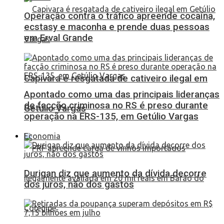
Operação contra o tráfico apreende cocaína,
ecstasy e maconha e prende duas pessoas
em Erval Grande
Capivara é resgatada de cativeiro ilegal em
Apontado como uma das principais lideranças
de facção criminosa no RS é preso durante
Getúlio Vargas
operação na ERS-135, em Getúlio Vargas
Economia
Durigan diz que aumento da dívida decorre
dos juros, não dos gastos