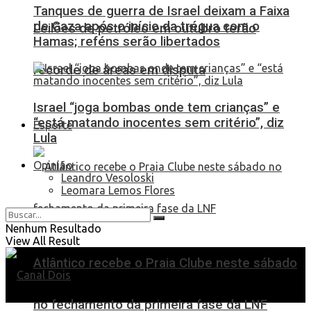
Tanques de guerra de Israel deixam a Faixa
de Gaza após o início da trégua com o
Leilões de petróleo em outubro terão
Hamas; reféns serão libertados
recorde de áreas em disputa
Israel “joga bombas onde tem crianças” e
“está matando inocentes sem critério”, diz
Esporte
Lula
Opinião
Leandro Vesoloski
Leomara Lemos Flores
Nenhum Resultado
View All Result
Atlântico recebe o Praia Clube neste sábado
no fechamento da primeira fase da LNF