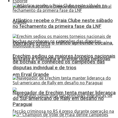
Esporte
Atlântico recebe o Praia Clube neste sábado
no fechamento da primeira fase da LNF
Operação contra o tráfico apreende cocaína,
Erechim sediou os maiores torneios nacionais
ecstasy e maconha e prende duas pessoas
de bochas e conheceu os campeões das
disputas individual e de trios
em Erval Grande
Navegador de Erechim tenta manter liderança
do Sul-americano de Rally em desafio no
Paraguai