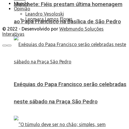
Mundo
Manchete: Fiéis prestam última homenagem
Opinião
Leandro Vesoloski
Leomara Lemos Flores
ao Papa Francisco na Basílica de São Pedro
© 2022 - Desenvolvido por
Webmundo Soluções
Interativas
Exéquias do Papa Francisco serão celebradas
neste sábado na Praça São Pedro