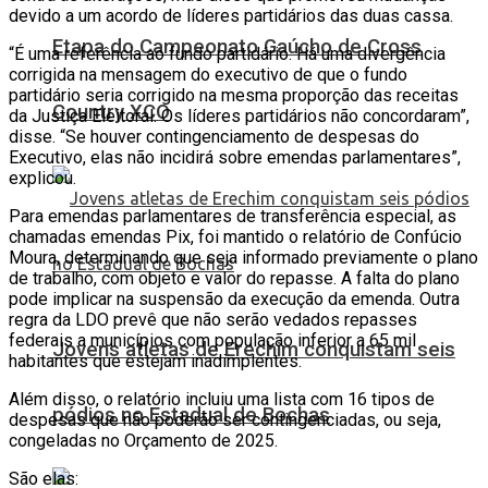
devido a um acordo de líderes partidários das duas cassa.
Etapa do Campeonato Gaúcho de Cross
“É uma referência ao fundo partidário. Há uma divergência
corrigida na mensagem do executivo de que o fundo
partidário seria corrigido na mesma proporção das receitas
Country XCO
da Justiça Eleitoral. Os líderes partidários não concordaram”,
disse. “Se houver contingenciamento de despesas do
Executivo, elas não incidirá sobre emendas parlamentares”,
explicou.
Para emendas parlamentares de transferência especial, as
chamadas emendas Pix, foi mantido o relatório de Confúcio
Moura, determinando que seja informado previamente o plano
de trabalho, com objeto e valor do repasse. A falta do plano
pode implicar na suspensão da execução da emenda. Outra
regra da LDO prevê que não serão vedados repasses
federais a municípios com população inferior a 65 mil
Jovens atletas de Erechim conquistam seis
habitantes que estejam inadimplentes.
Além disso, o relatório incluiu uma lista com 16 tipos de
pódios no Estadual de Bochas
despesas que não poderão ser contingenciadas, ou seja,
congeladas no Orçamento de 2025.
São elas: