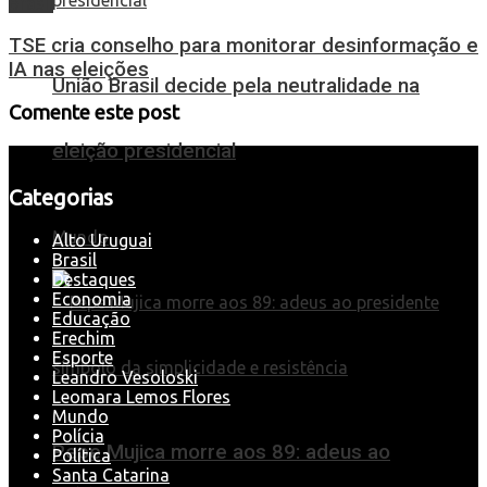
Brasil
TSE cria conselho para monitorar desinformação e
IA nas eleições
União Brasil decide pela neutralidade na
Comente este post
eleição presidencial
Categorias
Mundo
Alto Uruguai
Brasil
Destaques
Economia
Educação
Erechim
Esporte
Leandro Vesoloski
Leomara Lemos Flores
Mundo
Polícia
Pepe Mujica morre aos 89: adeus ao
Política
Santa Catarina