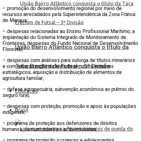
– promoção do desenvolvimento regional por meio de
recursos arrecadados pela Superintendência da Zona Franca
de Manaus;
– despesas relacionadas ao Ensino Profissional Marítimo; a
implantação do Sistema Integrado de Monitoramento de
Fronteiras; despesas do Fundo Nacional de Desenvolvimento
União Bairro Atlântico conquista o título da
Florestal;
– despesas com análises para outorga de títulos minerários
Taça Erechim de Futsal – 3ª Divisão
e com a fiscalização da lavra de recursos minerais
estratégicos; aquisição e distribuição de alimentos da
agricultura familiar;
– defesa agropecuária; subvenção econômica ao prêmio do
Educação
seguro rural;
– despesas com proteção, promoção e apoio às populações
Brasil
indígenas;
– programa de proteção aos defensores de direitos
humanos, comunicadores e ambientalistas;
– programa de proteção a crianças e adolescentes