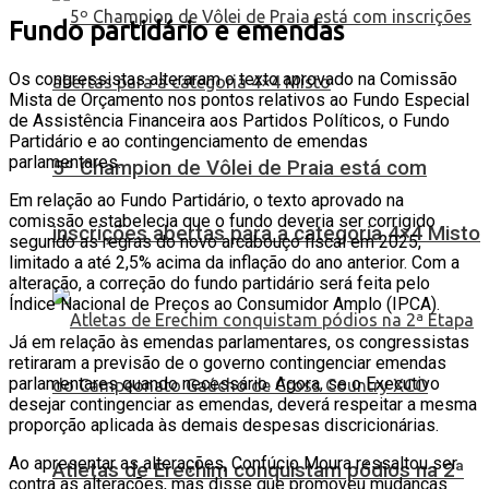
Fundo partidário e emendas
Os congressistas alteraram o texto aprovado na Comissão
Mista de Orçamento nos pontos relativos ao Fundo Especial
de Assistência Financeira aos Partidos Políticos, o Fundo
Partidário e ao contingenciamento de emendas
parlamentares.
5º Champion de Vôlei de Praia está com
Em relação ao Fundo Partidário, o texto aprovado na
comissão estabelecia que o fundo deveria ser corrigido
inscrições abertas para a categoria 4×4 Misto
segundo as regras do novo arcabouço fiscal em 2025,
limitado a até 2,5% acima da inflação do ano anterior. Com a
alteração, a correção do fundo partidário será feita pelo
Índice Nacional de Preços ao Consumidor Amplo (IPCA).
Já em relação às emendas parlamentares, os congressistas
retiraram a previsão de o governo contingenciar emendas
parlamentares quando necessário. Agora, se o Executivo
desejar contingenciar as emendas, deverá respeitar a mesma
proporção aplicada às demais despesas discricionárias.
Ao apresentar as alterações, Confúcio Moura ressaltou ser
Atletas de Erechim conquistam pódios na 2ª
contra as alterações, mas disse que promoveu mudanças