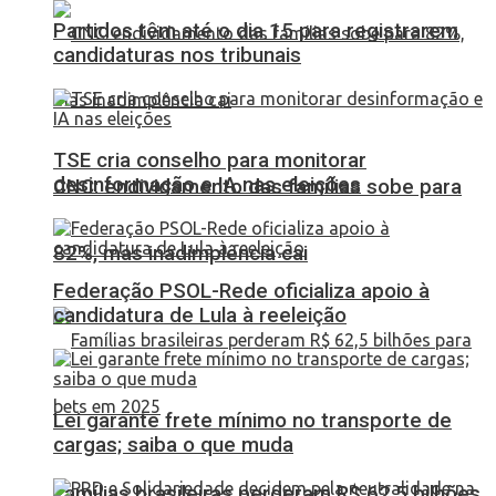
Partidos têm até o dia 15 para registrarem
candidaturas nos tribunais
TSE cria conselho para monitorar
desinformação e IA nas eleições
CNC: endividamento das famílias sobe para
82%, mas inadimplência cai
Federação PSOL-Rede oficializa apoio à
candidatura de Lula à reeleição
Lei garante frete mínimo no transporte de
cargas; saiba o que muda
Famílias brasileiras perderam R$ 62,5 bilhões