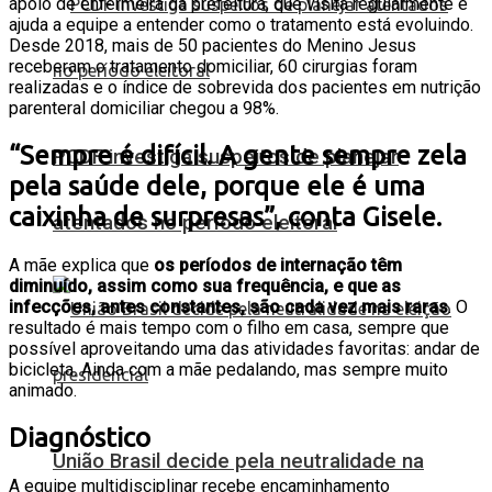
apoio de enfermeira da prefeitura, que visita regularmente e
ajuda a equipe a entender como o tratamento está evoluindo.
Desde 2018, mais de 50 pacientes do Menino Jesus
receberam o tratamento domiciliar, 60 cirurgias foram
realizadas e o índice de sobrevida dos pacientes em nutrição
parenteral domiciliar chegou a 98%.
“Sempre é difícil. A gente sempre zela
PCDF investiga suspeitos de planejar
pela saúde dele, porque ele é uma
caixinha de surpresas”, conta Gisele.
atentados no período eleitoral
A mãe explica que
os períodos de internação têm
diminuído, assim como sua frequência, e que as
infecções, antes constantes, são cada vez mais raras
. O
resultado é mais tempo com o filho em casa, sempre que
possível aproveitando uma das atividades favoritas: andar de
bicicleta. Ainda com a mãe pedalando, mas sempre muito
animado.
Diagnóstico
União Brasil decide pela neutralidade na
A equipe multidisciplinar recebe encaminhamento