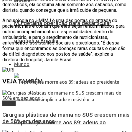
domésticos, ela costuma atuar somente aos sábados, como
diarista, quando consegue que a irmã cuide da pequena.
A neurologia no HMIMJ é uma das portas de entrada do
MJ detalha operação para desarticular
paciente, mas é comum que eles sejam encaminhados para
outros acompanhamentos e especialidades dentro do
ambulatório, e para o atendimento de nutricionistas,
ataques a Brasília
enfermeiros, assistentes sociais e psicólogos. “É dessa
forma que encontramos as doenças raras ocultas e que são
de difícil diagnóstico nos postos de saúde”, explica a
diretora do hospital, Jamile Brasil.
Mundo
VEJA
TAMBÉM
Saúde
Cirurgias plásticas de mama no SUS crescem mais
de 50% em dez anos
Pepe Mujica morre aos 89: adeus ao