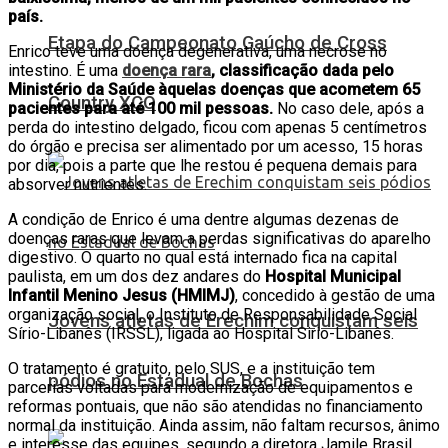
país.
Etapa do Campeonato Gaúcho de Cross
Enrico teve uma doença degenerativa, uma necrose no
intestino. É uma
doença rara
, classificação dada pelo
Ministério da Saúde àquelas doenças que acometem 65
Country XCO
pacientes para até 100 mil pessoas.
No caso dele, após a
perda do intestino delgado, ficou com apenas 5 centímetros
do órgão e precisa ser alimentado por um acesso, 15 horas
por dia, pois a parte que lhe restou é pequena demais para
absorver nutrientes.
A condição de Enrico é uma dentre algumas dezenas de
doenças raras que levam a perdas significativas do aparelho
digestivo. O quarto no qual está internado fica na capital
paulista, em um dos dez andares do
Hospital Municipal
Infantil Menino Jesus (HMIMJ)
, concedido à gestão de uma
organização social, o Instituto de Responsabilidade Social
Jovens atletas de Erechim conquistam seis
Sírio-Libanês (IRSSL), ligada ao Hospital Sirio-Libanês.
O tratamento é gratuito, pelo SUS, e a instituição tem
pódios no Estadual de Bochas
parcerias voltadas para modernização de equipamentos e
reformas pontuais, que não são atendidas no financiamento
normal da instituição. Ainda assim, não faltam recursos, ânimo
e interesse das equipes, segundo a diretora Jamile Brasil,