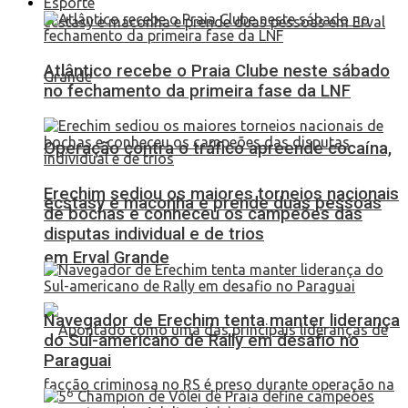
Esporte
Atlântico recebe o Praia Clube neste sábado
no fechamento da primeira fase da LNF
Operação contra o tráfico apreende cocaína,
Erechim sediou os maiores torneios nacionais
ecstasy e maconha e prende duas pessoas
de bochas e conheceu os campeões das
disputas individual e de trios
em Erval Grande
Navegador de Erechim tenta manter liderança
do Sul-americano de Rally em desafio no
Paraguai