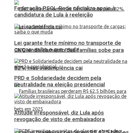
Federação PSOL-Rede oficializa apoio à
candidatura de Lula à reeleição
Lei garante frete mínimo no transporte de
cargas; saiba o que muda
CNC: endividamento das famílias sobe para
82%, mas inadimplência cai
PRD e Solidariedade decidem pela
neutralidade na eleição presidencial
Atitude irresponsável, diz Lula após
revogação de visto de embaixadora
Famílias brasileiras perderam R$ 62,5 bilhões