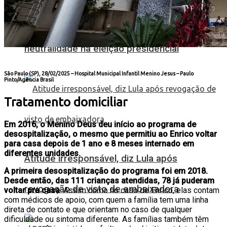
PRD e Solidariedade decidem pela
neutralidade na eleição presidencial
São Paulo (SP), 28/02/2025 – Hospital Municipal Infantil Menino Jesus –
Paulo
Pinto/Agência Brasil
Tratamento domiciliar
Em 2016, o Menino Deus deu início ao programa de
desospitalização, o mesmo que permitiu ao Enrico voltar
para casa depois de 1 ano e 8 meses internado em
diferentes unidades.
Atitude irresponsável, diz Lula após
A primeira desospitalização do programa foi em 2018.
Desde então, das 111 crianças atendidas, 78 já puderam
revogação de visto de embaixadora
voltar pra casa
. Assim como no caso de Enrico, elas contam
com médicos de apoio, com quem a família tem uma linha
direta de contato e que orientam no caso de qualquer
dificuldade ou sintoma diferente. As famílias também têm