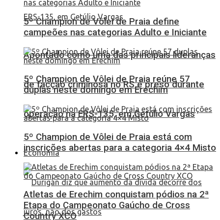
5º Champion de Vôlei de Praia define
campeões nas categorias Adulto e Iniciante
Apontado como uma das principais lideranças
5º Champion de Vôlei de Praia reúne 57
de facção criminosa no RS é preso durante
duplas neste domingo em Erechim
operação na ERS-135, em Getúlio Vargas
5º Champion de Vôlei de Praia está com
inscrições abertas para a categoria 4×4 Misto
Economia
Atletas de Erechim conquistam pódios na 2ª
Etapa do Campeonato Gaúcho de Cross
Country XCO