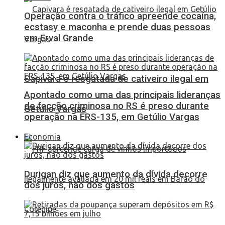
Operação contra o tráfico apreende cocaína,
ecstasy e maconha e prende duas pessoas
em Erval Grande
Capivara é resgatada de cativeiro ilegal em
Apontado como uma das principais lideranças
de facção criminosa no RS é preso durante
Getúlio Vargas
operação na ERS-135, em Getúlio Vargas
Economia
Durigan diz que aumento da dívida decorre
dos juros, não dos gastos