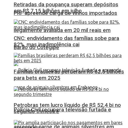
Retiradas da poupança superam depósitos
em R$ 7,15 bilhões em julho
PRF apreende carga de vinhos importados
ilegalmente avaliada em 20 mil reais em
CNC: endividamento das famílias sobe para
82%, mas inadimplência cai
Barão do Cotegipe
Famílias brasileiras perderam R$ 62,5 bilhões
para bets em 2025
Petrobras tem lucro líquido de R$ 52,4 bi no
Polícia Civil recupera televisão furtada e
segundo trimestre
apreende carne de animais silvestres em