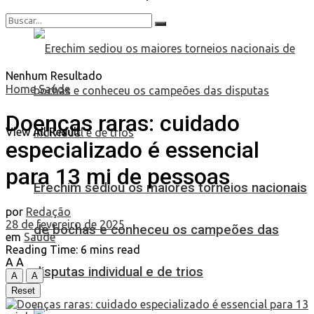
Nenhum Resultado
Home
Saúde
Doenças raras: cuidado
View All Result
especializado é essencial
para 13 mi de pessoas
Erechim sediou os maiores torneios nacionais
por
Redação
28 de fevereiro de 2025
de bochas e conheceu os campeões das
em
Saúde
Reading Time: 6 mins read
A
A
disputas individual e de trios
A
A
Reset