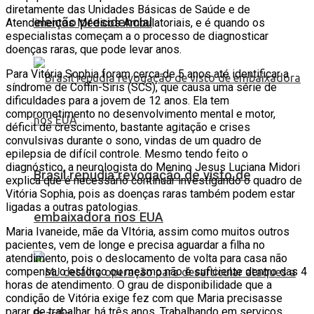
diretamente das Unidades Básicas de Saúde e de
eleição presidencial
Atendimentos Médicos Ambulatoriais, e é quando os
especialistas começam a o processo de diagnosticar
doenças raras, que pode levar anos.
Para Vitória Sophia foram cerca de 5 anos até identificar a
síndrome de Coffin-Siris (SCS), que causa uma série de
dificuldades para a jovem de 12 anos. Ela tem
comprometimento no desenvolvimento mental e motor,
déficit de crescimento, bastante agitação e crises
convulsivas durante o sono, vindas de um quadro de
epilepsia de difícil controle. Mesmo tendo feito o
diagnóstico, a neurologista do Menino Jesus Luciana Midori
Brasil repudia revogação de visto de
explica que é necessário continuar investigando o quadro de
Vitória Sophia, pois as doenças raras também podem estar
ligadas a outras patologias.
embaixadora nos EUA
Maria Ivaneide, mãe da VItória, assim como muitos outros
pacientes, vem de longe e precisa aguardar a filha no
atendimento, pois o deslocamento de volta para casa não
compensa o esforço ou mesmo não é suficiente dentro das 4
horas de atendimento. O grau de disponibilidade que a
condição de Vitória exige fez com que Maria precisasse
parar de trabalhar, há três anos. Trabalhando em serviços