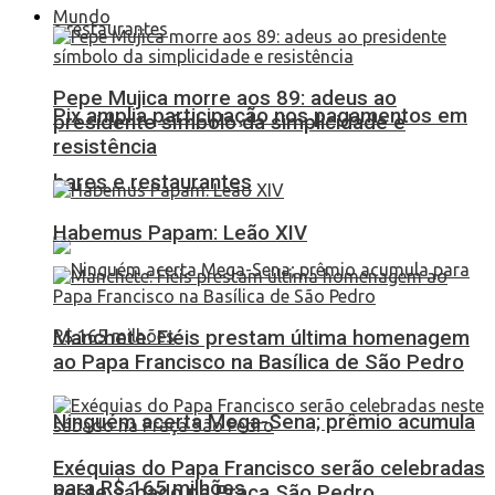
Mundo
Pepe Mujica morre aos 89: adeus ao
Pix amplia participação nos pagamentos em
presidente símbolo da simplicidade e
resistência
bares e restaurantes
Habemus Papam: Leão XIV
Manchete: Fiéis prestam última homenagem
ao Papa Francisco na Basílica de São Pedro
Ninguém acerta Mega-Sena; prêmio acumula
Exéquias do Papa Francisco serão celebradas
para R$ 165 milhões
neste sábado na Praça São Pedro