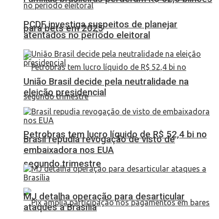
PCDF investiga suspeitos de planejar
para bets em 2025
atentados no período eleitoral
União Brasil decide pela neutralidade na
eleição presidencial
Petrobras tem lucro líquido de R$ 52,4 bi no
Brasil repudia revogação de visto de
embaixadora nos EUA
segundo trimestre
MJ detalha operação para desarticular
ataques a Brasília