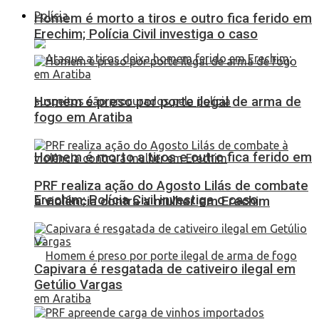
Polícia
Homem é morto a tiros e outro fica ferido em
Erechim; Polícia Civil investiga o caso
Homem é preso por porte ilegal de arma de
fogo em Aratiba
Homem é morto a tiros e outro fica ferido em
PRF realiza ação do Agosto Lilás de combate
Erechim; Polícia Civil investiga o caso
à violência contra a mulher em Erechim
Capivara é resgatada de cativeiro ilegal em
Getúlio Vargas