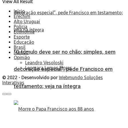
View All Result
Início
Erechim
Alto Uruguai
Polícia
Economia
Esporte
Educação
Brasil
“O túmulo deve ser no chão; simples, sem
Mundo
Opinião
Leandro Vesoloski
Leomara Lemos Flores
decoração especial”, pede Francisco em
© 2022 - Desenvolvido por
Webmundo Soluções
Interativas
testamento; veja na íntegra