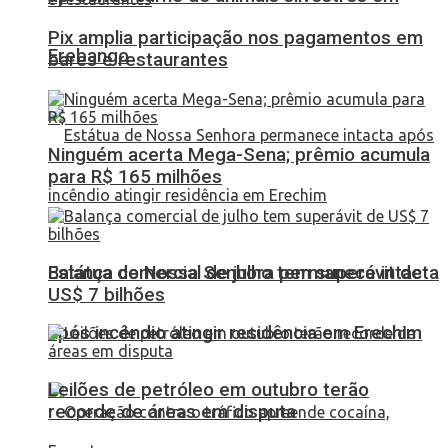
Pix amplia participação nos pagamentos em
Erebango
bares e restaurantes
Ninguém acerta Mega-Sena; prêmio acumula
para R$ 165 milhões
Balança comercial de julho tem superávit de
Estátua de Nossa Senhora permanece intacta
US$ 7 bilhões
após incêndio atingir residência em Erechim
Leilões de petróleo em outubro terão
recorde de áreas em disputa