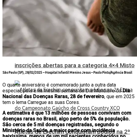
5º Champion de Vôlei de Praia está com
inscrições abertas para a categoria 4×4 Misto
São Paulo (SP), 28/02/2025 – Hospital Infantil Menino Jesus –
Paulo Pinto/Agência Brasil
O quarto aniversário é comemorado junto a outra data
especial, pois é na mesma semana do Dia Mundial e do
Dia
Nacional das Doenças Raras, 28 de fevereiro
, que em 2025
tem o lema Carregue as suas Cores.
A estimativa é que 13 milhões de pessoas convivam com
doenças raras no Brasil, algo perto de 5% da população.
São cerca de 5 mil doenças registradas, segundo o
Ministério da Saúde, a maior parte com incidência
Atletas de Erechim conquistam pódios na 2ª
baixíssima, menos de um mil pacientes conhecidos no