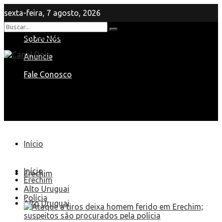
sexta-feira, 7 agosto, 2026
Nenhum Resultado
Sobre Nós
View All Result
Anuncie
Fale Conosco
Início
Início
Erechim
Erechim
Alto Uruguai
Polícia
Alto Uruguai