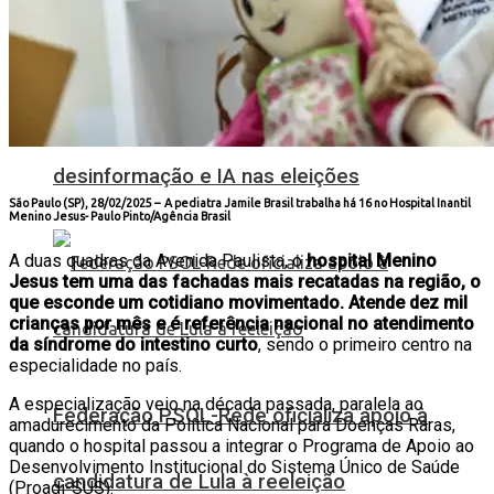
TSE cria conselho para monitorar
desinformação e IA nas eleições
São Paulo (SP), 28/02/2025 – A pediatra Jamile Brasil trabalha há 16 no Hospital Inantil
Menino Jesus-
Paulo Pinto/Agência Brasil
A duas quadras da Avenida Paulista, o
hospital Menino
Jesus tem uma das fachadas mais recatadas na região, o
que esconde um cotidiano movimentado. Atende dez mil
crianças por mês e é referência nacional no atendimento
da síndrome do intestino curto
, sendo o primeiro centro na
especialidade no país.
A especialização veio na década passada, paralela ao
Federação PSOL-Rede oficializa apoio à
amadurecimento da Política Nacional para Doenças Raras,
quando o hospital passou a integrar o Programa de Apoio ao
Desenvolvimento Institucional do Sistema Único de Saúde
candidatura de Lula à reeleição
(Proadi-SUS).