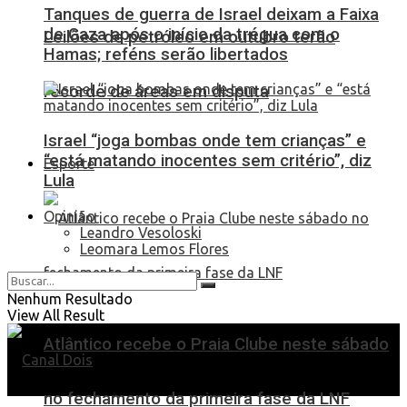
Tanques de guerra de Israel deixam a Faixa
de Gaza após o início da trégua com o
Leilões de petróleo em outubro terão
Hamas; reféns serão libertados
recorde de áreas em disputa
Israel “joga bombas onde tem crianças” e
“está matando inocentes sem critério”, diz
Esporte
Lula
Opinião
Leandro Vesoloski
Leomara Lemos Flores
Nenhum Resultado
View All Result
Atlântico recebe o Praia Clube neste sábado
no fechamento da primeira fase da LNF