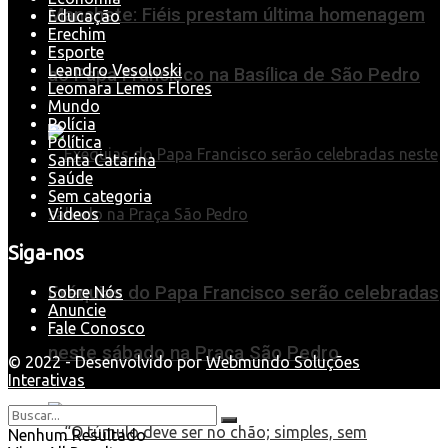
Manchete: Fiéis prestam última homenagem
Educação
Erechim
Esporte
Leandro Vesoloski
ao Papa Francisco na Basílica de São Pedro
Leomara Lemos Flores
Mundo
Polícia
Política
Santa Catarina
Saúde
Sem categoria
Videos
Siga-nos
Exéquias do Papa Francisco serão celebradas
Sobre Nós
Anuncie
Fale Conosco
neste sábado na Praça São Pedro
© 2022 - Desenvolvido por
Webmundo Soluções
Interativas
Nenhum Resultado