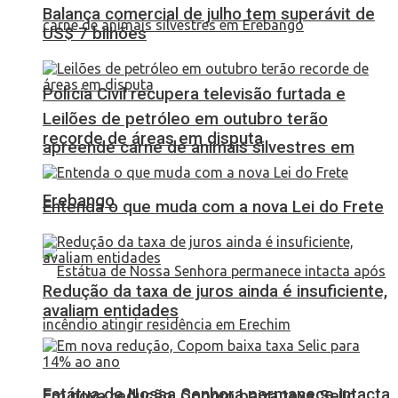
Balança comercial de julho tem superávit de
US$ 7 bilhões
Polícia Civil recupera televisão furtada e
Leilões de petróleo em outubro terão
recorde de áreas em disputa
apreende carne de animais silvestres em
Erebango
Entenda o que muda com a nova Lei do Frete
Redução da taxa de juros ainda é insuficiente,
avaliam entidades
Estátua de Nossa Senhora permanece intacta
Em nova redução, Copom baixa taxa Selic