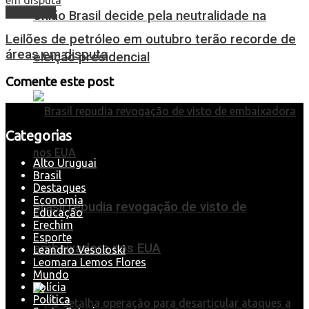
Economia
União Brasil decide pela neutralidade na
Leilões de petróleo em outubro terão recorde de
áreas em disputa
eleição presidencial
Comente este post
Categorias
Alto Uruguai
Brasil
Destaques
Economia
Brasil repudia revogação de visto de
Educação
Erechim
Esporte
embaixadora nos EUA
Leandro Vesoloski
Leomara Lemos Flores
Mundo
Polícia
Política