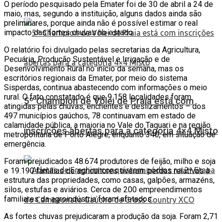
O período pesquisado pela Emater foi de 30 de abril a 24 de
maio, mas, segundo a instituição, alguns dados ainda são
preliminares, porque ainda não é possível estimar o real
impacto das fortes chuvas no estado.
O relatório foi divulgado pelas secretarias da Agricultura,
Pecuária, Produção Sustentável e Irrigação e de
Desenvolvimento Rural no início da semana, mas os
escritórios regionais da Emater, por meio do sistema
Sisperdas, continua abastecendo com informações o meio
rural. O fato constatado é que 9.158 localidades foram
5º Champion de Vôlei de Praia está com
atingidas pelas chuvas, enchentes e deslizamentos – dos
497 municípios gaúchos, 78 continuavam em estado de
calamidade pública, a maioria no Vale do Taquari e na região
inscrições abertas para a categoria 4×4 Misto
metropolitana de Porto Alegre, enquanto 340, em situação de
emergência.
Foram prejudicados 48.674 produtores de feijão, milho e soja
e 19.190 famílias de agricultores tiveram perdas relativas à
estrutura das propriedades, como casas, galpões, armazéns,
silos, estufas e aviários. Cerca de 200 empreendimentos
familiares da agroindústria foram afetados.
As fortes chuvas prejudicaram a produção da soja. Foram 2,71