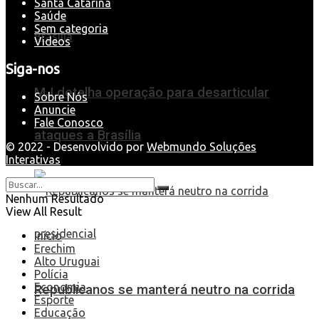
Santa Catarina
Saúde
Sem categoria
Videos
Siga-nos
MJ detalha operação para desarticular
Sobre Nós
Anuncie
Fale Conosco
ataques a Brasília
© 2022 - Desenvolvido por
Webmundo Soluções
Interativas
Nenhum Resultado
View All Result
Início
Erechim
Alto Uruguai
Polícia
Economia
Republicanos se manterá neutro na corrida
Esporte
Educação