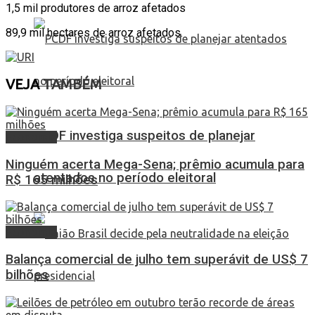
1,5 mil produtores de arroz afetados
89,9 mil hectares de arroz afetados.
VEJA
TAMBÉM
PCDF investiga suspeitos de planejar
Economia
Ninguém acerta Mega-Sena; prêmio acumula para
atentados no período eleitoral
R$ 165 milhões
Economia
Balança comercial de julho tem superávit de US$ 7
bilhões