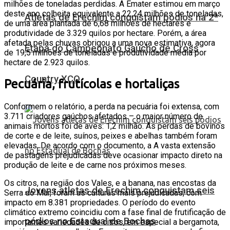
milhões de toneladas perdidas. A Emater estimou em março
deste ano colheita equivalente a 22,24 milhões de toneladas,
Atletas de Erechim conquistam pódios na 2ª
de uma área plantada de 6,68 milhões de hectares e
produtividade de 3.329 quilos por hectare. Porém, a área
afetada pelas chuvas obrigou a uma nova estimativa, agora
Etapa do Campeonato Gaúcho de Cross
de 19,5 milhões de toneladas e produtividade média por
hectare de 2.923 quilos.
Country XCO
Pecuária, frutícolas e hortaliças
Conformem o relatório, a perda na pecuária foi extensa, com
3.711 criadores gaúchos afetados – o maior número de
animais mortos foi de aves: 1,2 milhão. As perdas de bovinos
de corte e de leite, suínos, peixes e abelhas também foram
elevadas. De acordo com o documento, a A vasta extensão
de pastagens prejudicadas deve ocasionar impacto direto na
produção de leite e de carne nos próximos meses.
Os citros, na região dos Vales, e a banana, nas encostas da
Jovens atletas de Erechim conquistam seis
Serra do Mar, foram as culturas mais prejudicadas, com
impacto em 8.381 propriedades. O período do evento
climático extremo coincidiu com a fase final de frutificação de
pódios no Estadual de Bochas
importantes variedades de citros, em especial a bergamota,