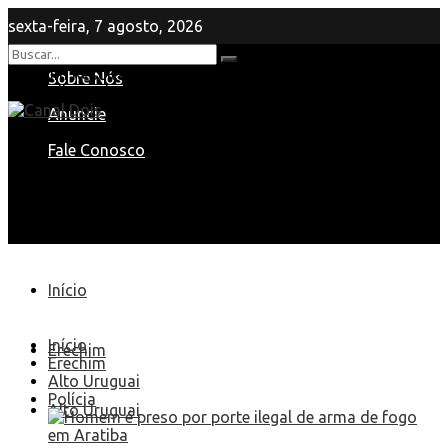
sexta-feira, 7 agosto, 2026
Nenhum Resultado
Sobre Nós
View All Result
Anuncie
Fale Conosco
Início
Início
Erechim
Erechim
Alto Uruguai
Polícia
Alto Uruguai