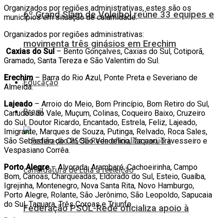
Organizados por regiões administrativas, estes são os
6º Grand Slam de Voleibol reúne 33 equipes e
municípios em situação de calamidade:
Organizados por regiões administrativas:
movimenta três ginásios em Erechim
Caxias do Sul
– Bento Gonçalves, Caxias do Sul, Cotiporã,
Gramado, Santa Tereza e São Valentim do Sul.
Erechim
– Barra do Rio Azul, Ponte Preta e Severiano de
Educação
Almeida.
Lajeado
– Arroio do Meio, Bom Princípio, Bom Retiro do Sul,
Brasil
Canudos do Vale, Muçum, Colinas, Coqueiro Baixo, Cruzeiro
do Sul, Doutor Ricardo, Encantado, Estrela, Feliz, Lajeado,
Imigrante, Marques de Souza, Putinga, Relvado, Roca Sales,
São Sebastião do Caí, São Vendelino, Taquari, Travesseiro e
Vespasiano Corrêa.
Porto Alegre
– Alvorada, Arambaré, Cachoeirinha, Campo
Bom, Canoas, Charqueadas, Eldorado do Sul, Esteio, Guaíba,
Igrejinha, Montenegro, Nova Santa Rita, Novo Hamburgo,
Porto Alegre, Rolante, São Jerônimo, São Leopoldo, Sapucaia
do Sul, Taquara, Três Coroas e Triunfo.
Federação PSOL-Rede oficializa apoio à