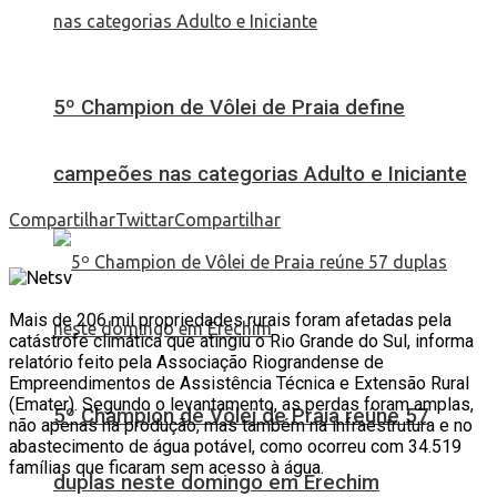
5º Champion de Vôlei de Praia define
campeões nas categorias Adulto e Iniciante
Compartilhar
Twittar
Compartilhar
Mais de 206 mil propriedades rurais foram afetadas pela
catástrofe climática que atingiu o Rio Grande do Sul, informa
relatório feito pela Associação Riograndense de
Empreendimentos de Assistência Técnica e Extensão Rural
(Emater). Segundo o levantamento, as perdas foram amplas,
5º Champion de Vôlei de Praia reúne 57
não apenas na produção, mas também na infraestrutura e no
abastecimento de água potável, como ocorreu com 34.519
famílias que ficaram sem acesso à água.
duplas neste domingo em Erechim