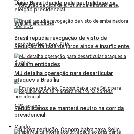
União Brasil decide pela neutralidade na
eleição presidencial
Brasil repudia revogação de visto de
embaixadora nos EUA
Redução da taxa de juros ainda é insuficiente,
avaliam entidades
MJ detalha operação para desarticular
ataques a Brasília
Republicanos se manterá neutro na corrida
presidencial
Mundo
Em nova redução, Copom baixa taxa Selic