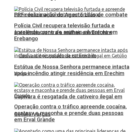
PRF realiza ação do Agosto Lilás de combate
Polícia Civil recupera televisão furtada e
apreende carne de animais silvestres em
à violência contra a mulher em Erechim
Erebango
Estátua de Nossa Senhora permanece intacta
após incêndio atingir residência em Erechim
Capivara é resgatada de cativeiro ilegal em
Operação contra o tráfico apreende cocaína,
ecstasy e maconha e prende duas pessoas
Getúlio Vargas
em Erval Grande