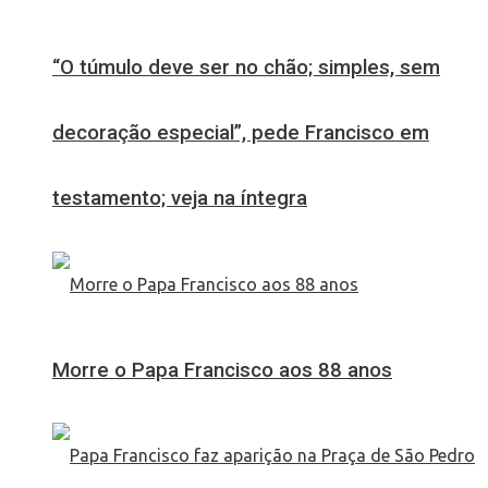
“O túmulo deve ser no chão; simples, sem
decoração especial”, pede Francisco em
testamento; veja na íntegra
Morre o Papa Francisco aos 88 anos