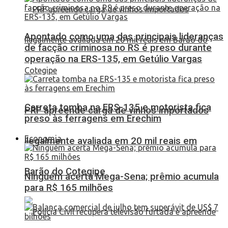
Apontado como uma das principais lideranças
de facção criminosa no RS é preso durante
operação na ERS-135, em Getúlio Vargas
Carreta tomba na ERS-135 e motorista fica
PRF apreende carga de vinhos importados
preso às ferragens em Erechim
Economia
ilegalmente avaliada em 20 mil reais em
Barão do Cotegipe
Ninguém acerta Mega-Sena; prêmio acumula
para R$ 165 milhões