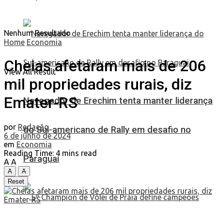
Nenhum Resultado
Home
Economia
Cheias afetaram mais de 206
View All Result
mil propriedades rurais, diz
Emater-RS
Navegador de Erechim tenta manter liderança
por
Redação
do Sul-americano de Rally em desafio no
6 de junho de 2024
em
Economia
Reading Time: 4 mins read
Paraguai
A
A
A
A
Reset