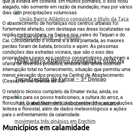
que já estava em colheita. Em muitos pomares, o solo ficou
alagado, não somente em razão da inundação, mas por vários
dias com precipitações volumosas.
O abastecimento de hortaliças nos centros urbanas foi
fortemente afetado, com destaque nas áreas localizadas na
região metropolitana, na Serra e nos vales do Taquari e do
Caí. Considerando o volume e a área plantada, as maiores
perdas foram de batata, brócolis e aipim. As péssimas
condições das estradas vicinais, que são o eixo das
propriedades rurais aos centros consumidores, reduziram a
União Bairro Atlântico conquista o título da
oferta de diversos produtos, embora não tenha ocorrido
interrupção total no fornecimento, situação que permitiu uma
menor elevação dos preços na Central de Abastecimento
Taça Erechim de Futsal – 3ª Divisão
(Ceasa) do Rio Grande do Sul.
O relatório técnico completo da Emater inclui, ainda, os
impactos para os povos tradicionais, a cultura do arroz, a
floricultura, o abastecimento, o cooperativismo, as produções
leiteira e florestal, além de dados meteorológicos e ações
para o enfrentamento da calamidade.
Municípios em calamidade