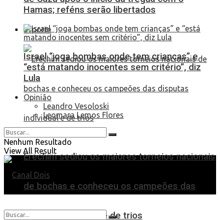
Hamas; reféns serão libertados
Esporte
Israel “joga bombas onde tem crianças” e
“está matando inocentes sem critério”, diz
Lula
Opinião
Leandro Vesoloski
Leomara Lemos Flores
Nenhum Resultado
View All Result
Erechim sediou os maiores torneios nacionais
de bochas e conheceu os campeões das
disputas individual e de trios