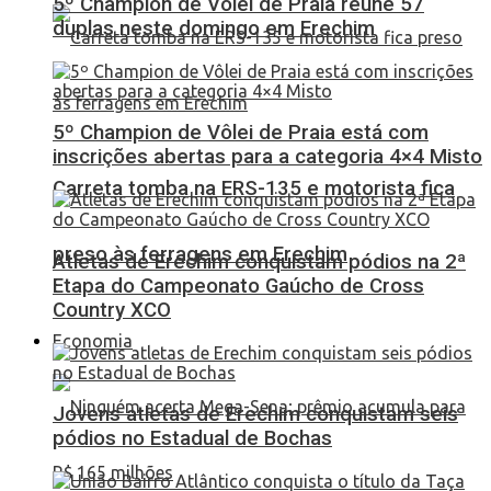
5º Champion de Vôlei de Praia reúne 57
duplas neste domingo em Erechim
5º Champion de Vôlei de Praia está com
inscrições abertas para a categoria 4×4 Misto
Carreta tomba na ERS-135 e motorista fica
preso às ferragens em Erechim
Atletas de Erechim conquistam pódios na 2ª
Etapa do Campeonato Gaúcho de Cross
Country XCO
Economia
Jovens atletas de Erechim conquistam seis
pódios no Estadual de Bochas