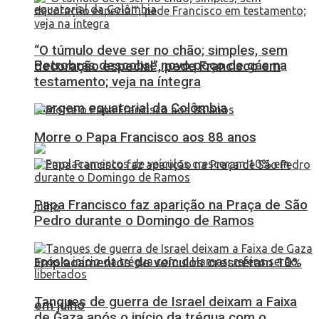
“O túmulo deve ser no chão; simples, sem
Petrobras descobre novo poço de gás na
decoração especial”, pede Francisco em
testamento; veja na íntegra
margem equatorial da Colômbia
Morre o Papa Francisco aos 88 anos
Papa Francisco faz aparição na Praça de São
Pedro durante o Domingo de Ramos
Emplacamentos de veículos cresceram 10%
Tanques de guerra de Israel deixam a Faixa
em julho
de Gaza após o início da trégua com o