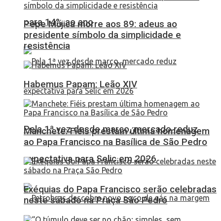
para 14% ao ano
Pepe Mujica morre aos 89: adeus ao
presidente símbolo da simplicidade e
resistência
Habemus Papam: Leão XIV
Pela 1ª vez desde março, mercado reduz
Manchete: Fiéis prestam última homenagem
ao Papa Francisco na Basílica de São Pedro
expectativa para Selic em 2026
Exéquias do Papa Francisco serão celebradas
neste sábado na Praça São Pedro