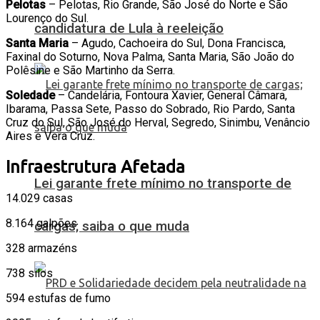
Pelotas
– Pelotas, Rio Grande, São José do Norte e São
Lourenço do Sul.
candidatura de Lula à reeleição
Santa Maria
– Agudo, Cachoeira do Sul, Dona Francisca,
Faxinal do Soturno, Nova Palma, Santa Maria, São João do
Polêsine e São Martinho da Serra.
Soledade
– Candelária, Fontoura Xavier, General Câmara,
Ibarama, Passa Sete, Passo do Sobrado, Rio Pardo, Santa
Cruz do Sul, São José do Herval, Segredo, Sinimbu, Venâncio
Aires e Vera Cruz.
Infraestrutura Afetada
Lei garante frete mínimo no transporte de
14.029 casas
8.164 galpões
cargas; saiba o que muda
328 armazéns
738 silos
594 estufas de fumo