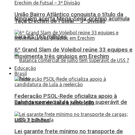
União Bairro Atlântico conquista o título da
Ninguém acerta Mega-Sena; prêmio acumula
Taça Erechim de Futsal – 3ª Divisão
para R$ 165 milhões
6º Grand Slam de Voleibol reúne 33 equipes e
movimenta três ginásios em Erechim
Educação
Brasil
Federação PSOL-Rede oficializa apoio à
Balança comercial de julho tem superávit de
candidatura de Lula à reeleição
US$ 7 bilhões
Lei garante frete mínimo no transporte de