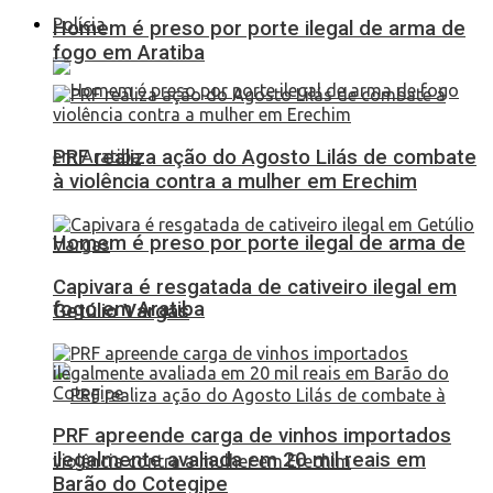
Polícia
Homem é preso por porte ilegal de arma de
fogo em Aratiba
PRF realiza ação do Agosto Lilás de combate
à violência contra a mulher em Erechim
Homem é preso por porte ilegal de arma de
Capivara é resgatada de cativeiro ilegal em
fogo em Aratiba
Getúlio Vargas
PRF apreende carga de vinhos importados
ilegalmente avaliada em 20 mil reais em
Barão do Cotegipe