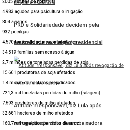
2005 estufas de hortifruti
4.983 açudes para psicultura e irrigação
804 aviários
PRD e Solidariedade decidem pela
932 pocilgas
4.570 fontes de águas contaminadas
neutralidade na eleição presidencial
34.519 famílias sem acesso à água
2,7 milhões de toneladas perdidas de soja
15.661 produtores de soja afetados
1.4 milhão de hectares prejudicados
721,3 mil toneladas perdidas de milho (silagem)
7.693 produtores de milho afetados
Atitude irresponsável, diz Lula após
32.681 hectares de milho afetados
revogação de visto de embaixadora
160,7 mil toneladas perdidas de arroz