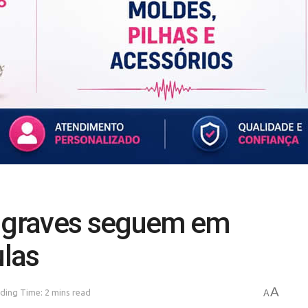
s graves seguem em
ulas
A
ding Time: 2 mins read
A