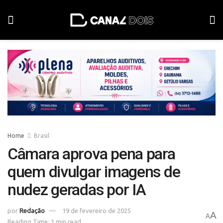
Home
Brasil
Câmara aprova pena para
quem divulgar imagens de
nudez geradas por IA
por
Redação
19 de fevereiro de 2025
A
A
Reading Time: 1 min read