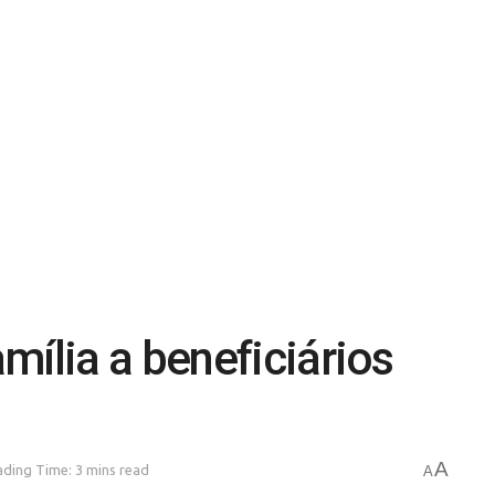
mília a beneficiários
A
ding Time: 3 mins read
A