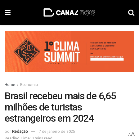
Home
Economia
Brasil recebeu mais de 6,65
milhões de turistas
estrangeiros em 2024
por
Redação
7 de janeiro de 2025
A
A
Reading Time: 3 mins read