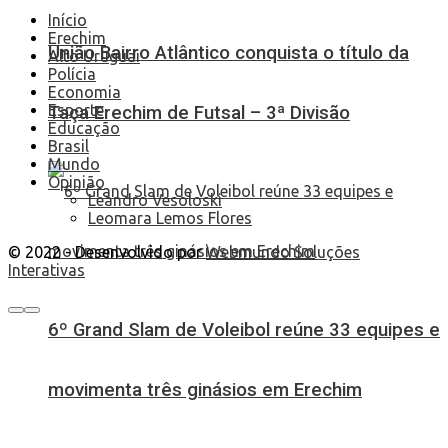
Início
Erechim
União Bairro Atlântico conquista o título da
Alto Uruguai
Polícia
Economia
Esporte
Taça Erechim de Futsal – 3ª Divisão
Educação
Brasil
Mundo
Opinião
Leandro Vesoloski
Leomara Lemos Flores
© 2022 - Desenvolvido por
Webmundo Soluções
Interativas
6º Grand Slam de Voleibol reúne 33 equipes e
movimenta três ginásios em Erechim