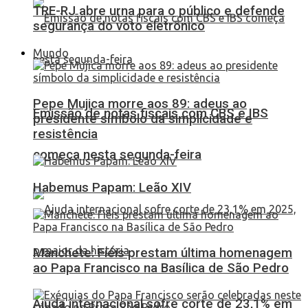
TRE-RJ abre urna para o público e defende
segurança do voto eletrônico
Mundo
Pepe Mujica morre aos 89: adeus ao
Emissão de notas fiscais com CBS e IBS
presidente símbolo da simplicidade e
resistência
começa nesta segunda-feira
Habemus Papam: Leão XIV
Manchete: Fiéis prestam última homenagem
ao Papa Francisco na Basílica de São Pedro
Ajuda internacional sofre corte de 23,1% em