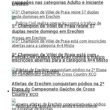
campeões nas categorias Adulto e Iniciante
Erechim
5º Champion de Vôlei de Praia reúne 57
duplas neste domingo em Erechim
5º Champion de Vôlei de Praia está com
Polícia Civil realiza operação contra o tráfico
inscrições abertas para a categoria 4×4 Misto
de drogas em Erechim
Atletas de Erechim conquistam pódios na 2ª
Etapa do Campeonato Gaúcho de Cross
Economia
Country XCO