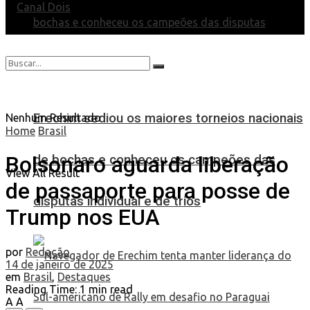
Erechim sediou os maiores torneios nacionais
Nenhum Resultado
Home
Brasil
Bolsonaro aguarda liberação
de bochas e conheceu os campeões das
View All Result
de passaporte para posse de
disputas individual e de trios
Trump nos EUA
por
Redação
14 de janeiro de 2025
em
Brasil
,
Destaques
Reading Time: 1 min read
A
A