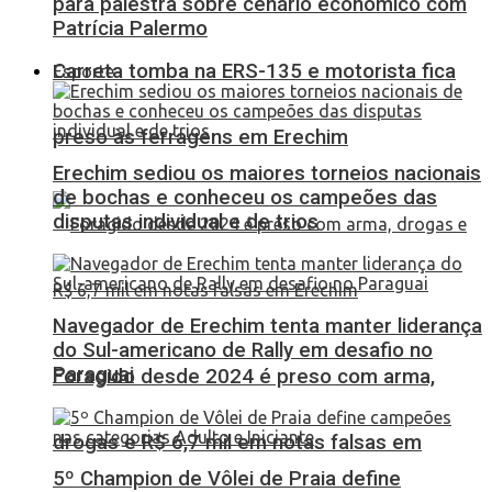
para palestra sobre cenário econômico com
Patrícia Palermo
Carreta tomba na ERS-135 e motorista fica
Esporte
preso às ferragens em Erechim
Erechim sediou os maiores torneios nacionais
de bochas e conheceu os campeões das
disputas individual e de trios
Navegador de Erechim tenta manter liderança
do Sul-americano de Rally em desafio no
Paraguai
Foragido desde 2024 é preso com arma,
drogas e R$ 6,7 mil em notas falsas em
5º Champion de Vôlei de Praia define