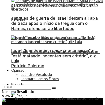
Tanques de guerra de Israel deixam a Faixa
de Gaza após o início da trégua com o
Hamas; reféns serão libertados
Empresários e lideranças são convidados
Israel “joga bombas onde tem crianças” e
para palestra sobre cenário econômico com
“está matando inocentes sem critério”, diz
Lula
Patrícia Palermo
Opinião
Leandro Vesoloski
Leomara Lemos Flores
Esporte
Nenhum Resultado
View All Result