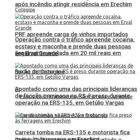
após incêndio atingir residência em Erechim
PRF apreende carga de vinhos importados
Operação contra o tráfico apreende cocaína,
ecstasy e maconha e prende duas pessoas
ilegalmente avaliada em 20 mil reais em
em Erval Grande
Barão do Cotegipe
Apontado como uma das principais lideranças
de facção criminosa no RS é preso durante
operação na ERS-135, em Getúlio Vargas
Carreta tomba na ERS-135 e motorista fica
preso às ferragens em Erechim
Polícia Civil recupera televisão furtada e