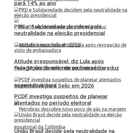
para 14% ao ano
PRD e Solidariedade decidem pela
neutralidade na eleição presidencial
Atitude irresponsável, diz Lula após
Pela 1ª vez desde março, mercado reduz
revogação de visto de embaixadora
expectativa para Selic em 2026
PCDF investiga suspeitos de planejar
atentados no período eleitoral
União Brasil decide pela neutralidade na