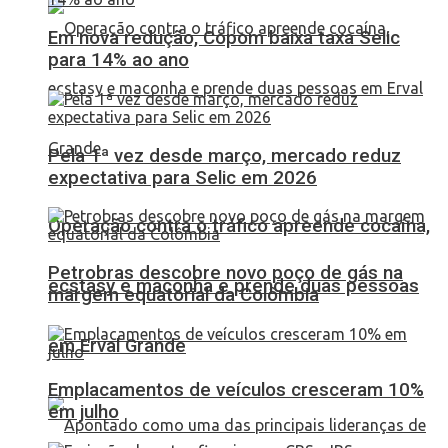
Em nova redução, Copom baixa taxa Selic
para 14% ao ano
Pela 1ª vez desde março, mercado reduz
expectativa para Selic em 2026
Operação contra o tráfico apreende cocaína,
Petrobras descobre novo poço de gás na
ecstasy e maconha e prende duas pessoas
margem equatorial da Colômbia
em Erval Grande
Emplacamentos de veículos cresceram 10%
em julho