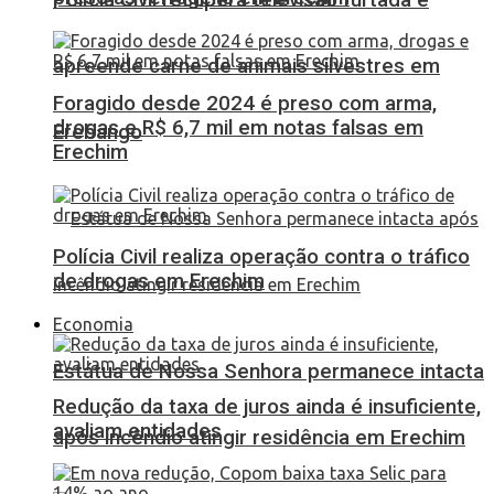
apreende carne de animais silvestres em
Foragido desde 2024 é preso com arma,
drogas e R$ 6,7 mil em notas falsas em
Erebango
Erechim
Polícia Civil realiza operação contra o tráfico
de drogas em Erechim
Economia
Estátua de Nossa Senhora permanece intacta
Redução da taxa de juros ainda é insuficiente,
avaliam entidades
após incêndio atingir residência em Erechim