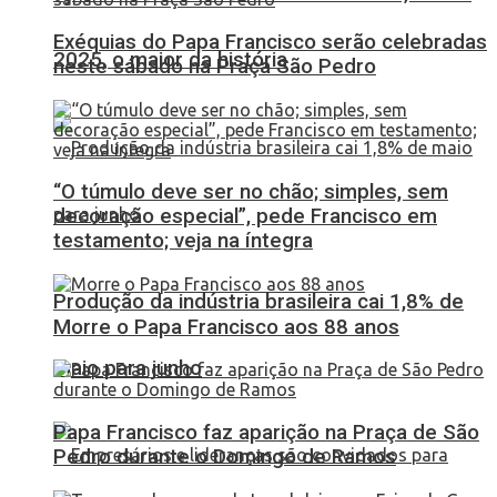
Exéquias do Papa Francisco serão celebradas
2025, o maior da história
neste sábado na Praça São Pedro
“O túmulo deve ser no chão; simples, sem
decoração especial”, pede Francisco em
testamento; veja na íntegra
Produção da indústria brasileira cai 1,8% de
Morre o Papa Francisco aos 88 anos
maio para junho
Papa Francisco faz aparição na Praça de São
Pedro durante o Domingo de Ramos