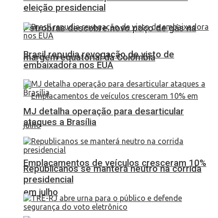
eleição presidencial
Petrobras descobre novo poço de gás na
Brasil repudia revogação de visto de
margem equatorial da Colômbia
embaixadora nos EUA
MJ detalha operação para desarticular
ataques a Brasília
Emplacamentos de veículos cresceram 10%
Republicanos se manterá neutro na corrida
presidencial
em julho