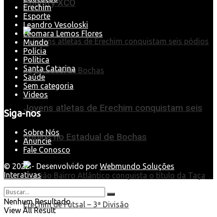
Country XCO
Erechim
Esporte
Leandro Vesoloski
Leomara Lemos Flores
Mundo
Polícia
Política
Santa Catarina
Saúde
Sem categoria
Videos
Jovens atletas de Erechim conquistam seis
Siga-nos
Sobre Nós
pódios no Estadual de Bochas
Anuncie
Fale Conosco
© 2022 - Desenvolvido por
Webmundo Soluções
Interativas
Nenhum Resultado
View All Result