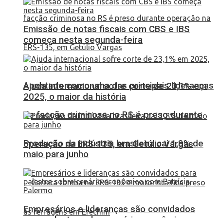
Emissão de notas fiscais com CBS e IBS
começa nesta segunda-feira
Apontado como uma das principais lideranças
Ajuda internacional sofre corte de 23,1% em
2025, o maior da história
de facção criminosa no RS é preso durante
Produção da indústria brasileira cai 1,8% de
operação na ERS-135, em Getúlio Vargas
maio para junho
Empresários e lideranças são convidados