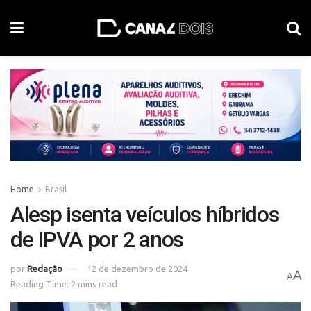
Home
Brasil
Alesp isenta veículos híbridos
de IPVA por 2 anos
por
Redação
12 de dezembro de 2024
A
A
Reading Time: 2 mins read