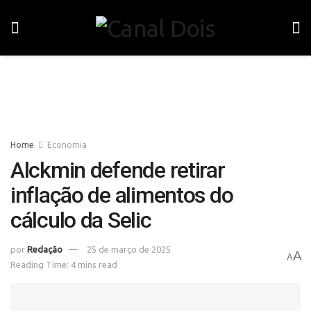
Home
Economia
Alckmin defende retirar
inflação de alimentos do
cálculo da Selic
por
Redação
25 de março de 2025
A
A
Reading Time: 4 mins read