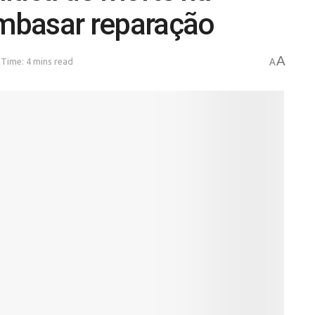
mbasar reparação
A
Time: 4 mins read
A