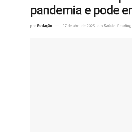
pandemia e pode e
por
Redação
27 de abril de 2025
em
Saúde
Reading 