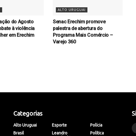
S
ALTO URUGUAI
 ação do Agosto
Senac Erechim promove
bate à violência
palestra de abertura do
lher em Erechim
Programa Mais Comércio –
Varejo 360
Categorias
S
Alto Uruguai
Esporte
Polícia
Brasil
Leandro
Política