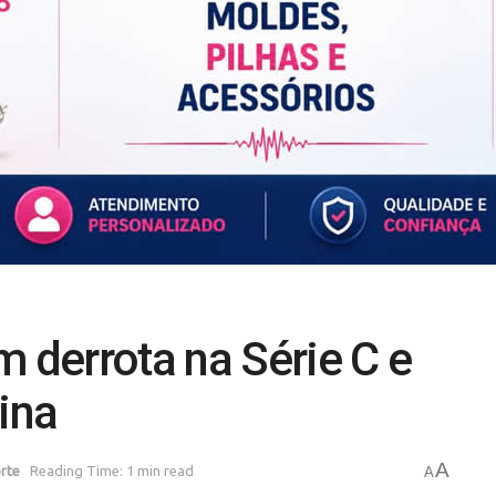
m derrota na Série C e
ina
A
rte
Reading Time: 1 min read
A