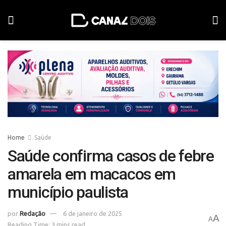
Home
Saúde
Saúde confirma casos de febre
amarela em macacos em
município paulista
por
Redação
6 de janeiro de 2025
A
A
Reading Time: 3 mins read