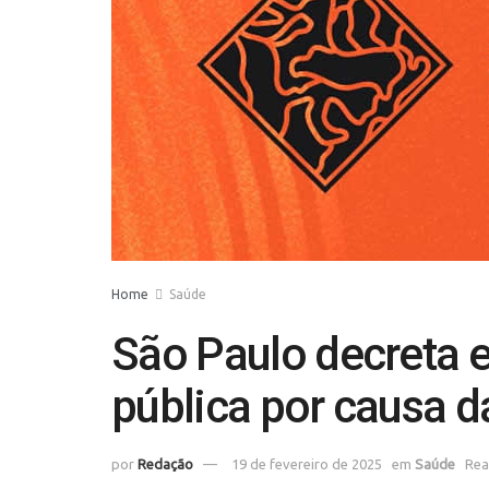
Home
Saúde
São Paulo decreta
pública por causa 
por
Redação
19 de fevereiro de 2025
em
Saúde
Rea