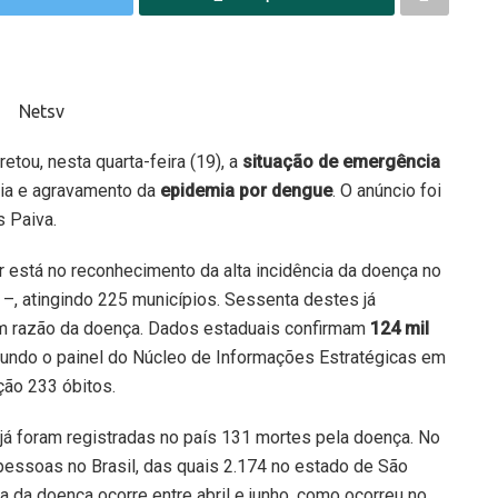
tou, nesta quarta-feira (19), a
situação de emergência
cia e agravamento da
epidemia por dengue
. O anúncio foi
s Paiva.
ar está no reconhecimento da alta incidência da doença no
–, atingindo 225 municípios. Sessenta destes já
em razão da doença. Dados estaduais confirmam
124 mil
gundo o painel do Núcleo de Informações Estratégicas em
ção 233 óbitos.
já foram registradas no país 131 mortes pela doença. No
essoas no Brasil, das quais 2.174 no estado de São
a da doença ocorre entre abril e junho, como ocorreu no