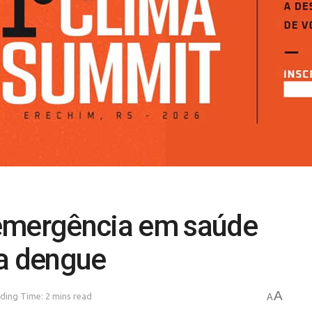
 emergência em saúde
da dengue
A
ding Time: 2 mins read
A