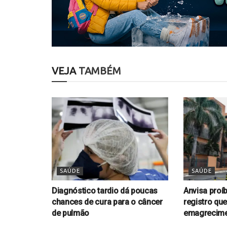
VEJA
TAMBÉM
SAÚDE
SAÚDE
Diagnóstico tardio dá poucas
Anvisa proí
chances de cura para o câncer
registro qu
de pulmão
emagrecim