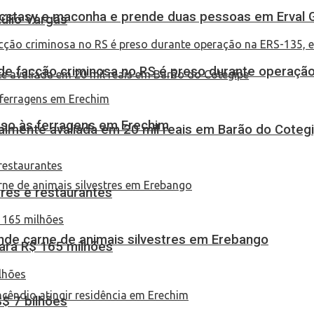
 ecstasy e maconha e prende duas pessoas em Erval 
túlio Vargas
de facção criminosa no RS é preso durante operação
eso às ferragens em Erechim
almente avaliada em 20 mil reais em Barão do Coteg
res e restaurantes
eende carne de animais silvestres em Erebango
ara R$ 165 milhões
S$ 7 bilhões