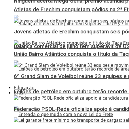
Ninguém acerta Mega-Sena; prêmio acumula p
Atletas de Erechim conquistam pódios na 2ª 
Jovens atletas de Erechim conquistam seis pó
Balança comercial de julho tem superávit de U
União Bairro Atlântico conquista o título da Ta
6º Grand Slam de Voleibol reúne 33 equipes e
Educação
Leilões de petróleo em outubro terão recorde
Brasil
Federação PSOL-Rede oficializa apoio à candid