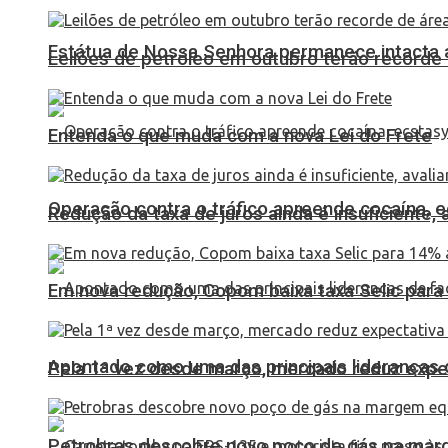
Estátua de Nossa Senhora permanece intacta a
Leilões de petróleo em outubro terão recorde
Entenda o que muda com a nova Lei do Frete
Operação contra o tráfico apreende cocaína,
Redução da taxa de juros ainda é insuficiente,
Em nova redução, Copom baixa taxa Selic para
Apontado como uma das principais lideranças 
Pela 1ª vez desde março, mercado reduz expec
Petrobras descobre novo poço de gás na marg