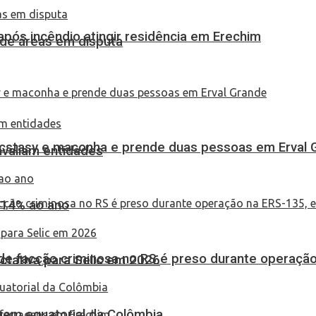
pós incêndio atingir residência em Erechim
 de áreas em disputa
 ecstasy e maconha e prende duas pessoas em Erval 
 avaliam entidades
 14% ao ano
de facção criminosa no RS é preso durante operação
tativa para Selic em 2026
em equatorial da Colômbia