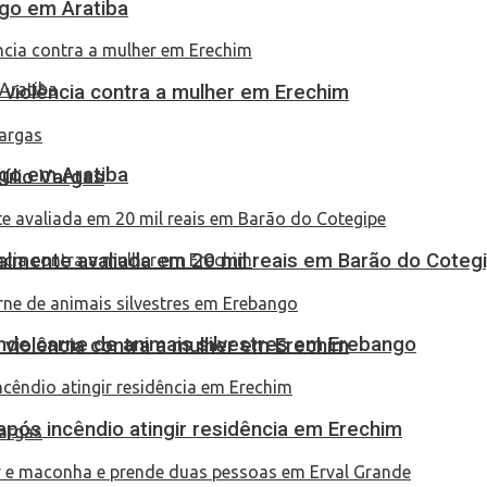
go em Aratiba
 violência contra a mulher em Erechim
go em Aratiba
túlio Vargas
almente avaliada em 20 mil reais em Barão do Coteg
eende carne de animais silvestres em Erebango
 violência contra a mulher em Erechim
pós incêndio atingir residência em Erechim