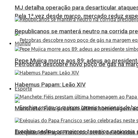
MJ detalha operação para desarticular ataques 
Pela 1ª vez desde março, mercado reduz expec
Republicanos se manterá neutro na corrida pre
Mundo
Pepe Mujica morre aos 89: adeus ao presidente
Petrobras descobre novo poço de gás na marg
Habemus Papam: Leão XIV
Esporte
Manchete: Fiéis prestam última homenagem ao 
Erechim sediou os maiores torneios nacionais 
Exéquias do Papa Francisco serão celebradas