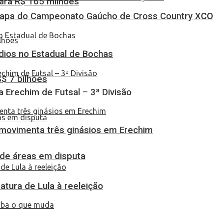
ara R$ 165 milhões
Etapa do Campeonato Gaúcho de Cross Country XCO
dios no Estadual de Bochas
S$ 7 bilhões
ça Erechim de Futsal – 3ª Divisão
 movimenta três ginásios em Erechim
 de áreas em disputa
atura de Lula à reeleição