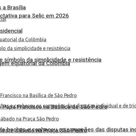
a Brasília
tativa para Selic em 2026
sidencial
 símbolo da simplicidade e resistência
em equatorial da Colômbia
Papa Francisco na Basílica de São Pedro
de bochas e conheceu os campeões das disputas indi
 neste sábado na Praça São Pedro