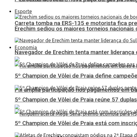
Esporte
Carreta tomba na ERS-135 e motorista fica pr
Erechim sediou os maiores torneios nacionais 
Economia
Navegador de Erechim tenta manter liderança 
5º Champion de Vôlei de Praia define campeões
Pix amplia participação nos pagamentos em ba
5º Champion de Vôlei de Praia reúne 57 dupl
5º Champion de Vôlei de Praia está com inscri