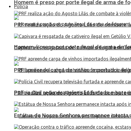
Homem é preso por porte ilegal de arma de fo
Polícia
PRF realiza ação do Agosto Lilás de combate à
Homem é preso por porte ilegal de arma de fo
Capivara é resgatada de cativeiro ilegal em Ge
PRF apreende carga de vinhos importados ileg
Polícia Civil recupera televisão furtada e apr
PRF realiza ação do Agosto Lilás de combate à
Estátua de Nossa Senhora permanece intacta a