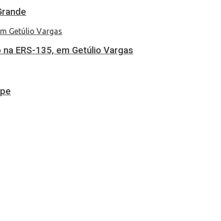
Grande
 na ERS-135, em Getúlio Vargas
ipe