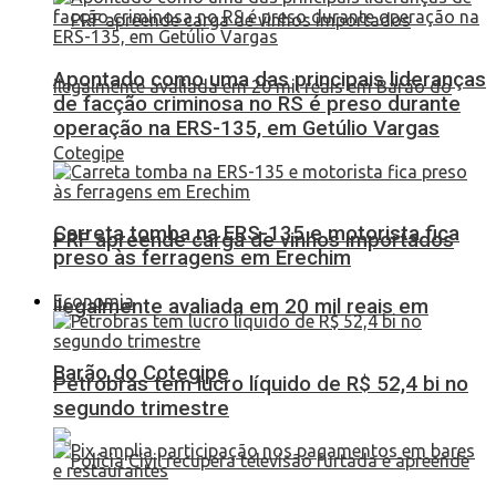
Apontado como uma das principais lideranças
de facção criminosa no RS é preso durante
operação na ERS-135, em Getúlio Vargas
Carreta tomba na ERS-135 e motorista fica
PRF apreende carga de vinhos importados
preso às ferragens em Erechim
Economia
ilegalmente avaliada em 20 mil reais em
Barão do Cotegipe
Petrobras tem lucro líquido de R$ 52,4 bi no
segundo trimestre