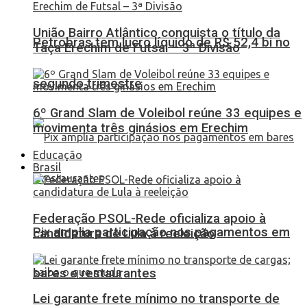
União Bairro Atlântico conquista o título da
Petrobras tem lucro líquido de R$ 52,4 bi no
Taça Erechim de Futsal – 3ª Divisão
segundo trimestre
6º Grand Slam de Voleibol reúne 33 equipes e
movimenta três ginásios em Erechim
Educação
Brasil
Federação PSOL-Rede oficializa apoio à
Pix amplia participação nos pagamentos em
candidatura de Lula à reeleição
bares e restaurantes
Lei garante frete mínimo no transporte de