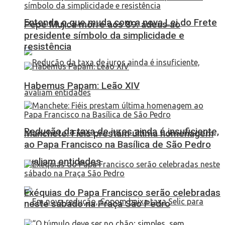
Entenda o que muda com a nova Lei do Frete
Pepe Mujica morre aos 89: adeus ao
presidente símbolo da simplicidade e
resistência
Habemus Papam: Leão XIV
Redução da taxa de juros ainda é insuficiente,
Manchete: Fiéis prestam última homenagem
ao Papa Francisco na Basílica de São Pedro
avaliam entidades
Exéquias do Papa Francisco serão celebradas
neste sábado na Praça São Pedro