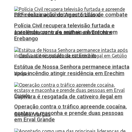
PRF realiza ação do Agosto Lilás de combate
Polícia Civil recupera televisão furtada e
apreende carne de animais silvestres em
à violência contra a mulher em Erechim
Erebango
Estátua de Nossa Senhora permanece intacta
após incêndio atingir residência em Erechim
Capivara é resgatada de cativeiro ilegal em
Operação contra o tráfico apreende cocaína,
ecstasy e maconha e prende duas pessoas
Getúlio Vargas
em Erval Grande