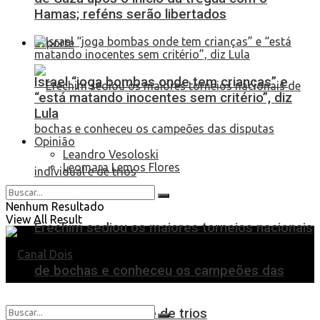
Hamas; reféns serão libertados
Esporte
Israel “joga bombas onde tem crianças” e
“está matando inocentes sem critério”, diz
Lula
Opinião
Leandro Vesoloski
Leomara Lemos Flores
Nenhum Resultado
View All Result
Erechim sediou os maiores torneios nacionais
de bochas e conheceu os campeões das
disputas individual e de trios