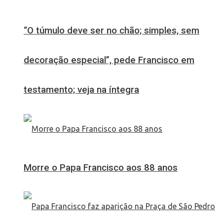
“O túmulo deve ser no chão; simples, sem
decoração especial”, pede Francisco em
testamento; veja na íntegra
Morre o Papa Francisco aos 88 anos