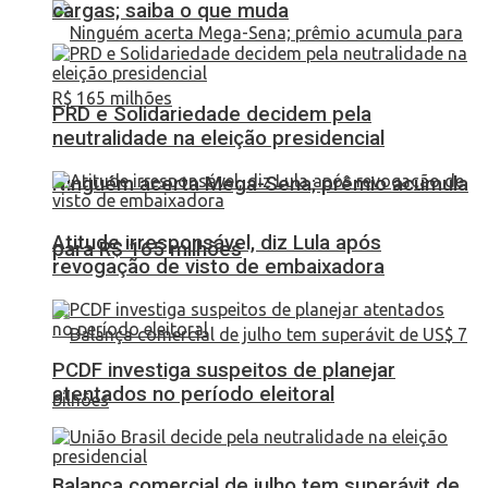
cargas; saiba o que muda
PRD e Solidariedade decidem pela
neutralidade na eleição presidencial
Ninguém acerta Mega-Sena; prêmio acumula
Atitude irresponsável, diz Lula após
para R$ 165 milhões
revogação de visto de embaixadora
PCDF investiga suspeitos de planejar
atentados no período eleitoral
Balança comercial de julho tem superávit de