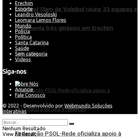
Erechim
Esporte
6º Grand Slam de Voleibol reúne 33 equipes e
Leandro Vesoloski
Leomara Lemos Flores
Mundo
movimenta três ginásios em Erechim
Polícia
Política
Santa Catarina
Saúde
Educação
Sem categoria
Videos
Siga-nos
Brasil
Sobre Nós
Anuncie
Fale Conosco
© 2022 - Desenvolvido por
Webmundo Soluções
Interativas
Nenhum Resultado
Federação PSOL-Rede oficializa apoio à
View All Result