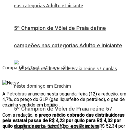
5º Champion de Vôlei de Praia define
campeões nas categorias Adulto e Iniciante
Compartilhar
Twittar
Compartilhar
A
Petrobras
anunciou nesta segunda-feira (12) a redução, em
4,7%, do preço do GLP (gás liquefeito de petróleo), o gás de
cozinha vendido em botijão.
5º Champion de Vôlei de Praia reúne 57
Com a redução,
o preço médio cobrado das distribuidoras
pela estatal passa de R$ 4,23 por quilo para R$ 4,03 por
duplas neste domingo em Erechim
quilo
a partir de terça-feira (13) – equivalente a R$ 52,34 por