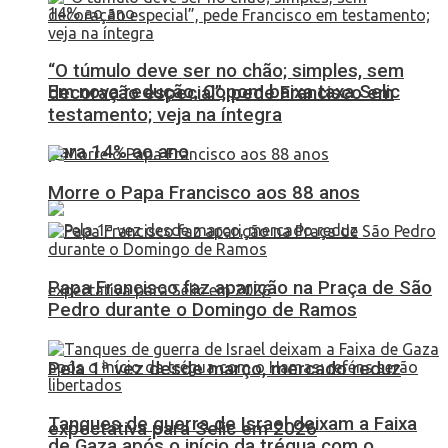
“O túmulo deve ser no chão; simples, sem
Em nova redução, Copom baixa taxa Selic
decoração especial”, pede Francisco em
testamento; veja na íntegra
para 14% ao ano
Morre o Papa Francisco aos 88 anos
Papa Francisco faz aparição na Praça de São
Pedro durante o Domingo de Ramos
Pela 1ª vez desde março, mercado reduz
Tanques de guerra de Israel deixam a Faixa
expectativa para Selic em 2026
de Gaza após o início da trégua com o