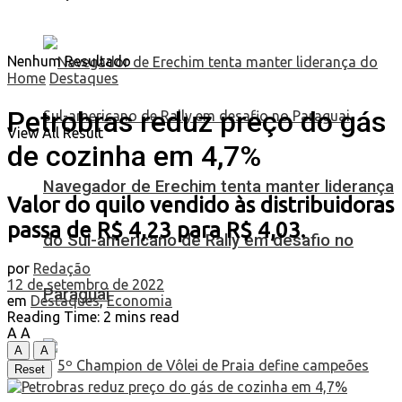
Nenhum Resultado
Home
Destaques
Petrobras reduz preço do gás
View All Result
de cozinha em 4,7%
Navegador de Erechim tenta manter liderança
Valor do quilo vendido às distribuidoras
passa de R$ 4,23 para R$ 4,03.
do Sul-americano de Rally em desafio no
por
Redação
12 de setembro de 2022
Paraguai
em
Destaques
,
Economia
Reading Time: 2 mins read
A
A
A
A
Reset