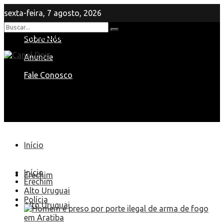
sexta-feira, 7 agosto, 2026
Nenhum Resultado
Sobre Nós
View All Result
Anuncie
Fale Conosco
Início
Início
Erechim
Erechim
Alto Uruguai
Polícia
Alto Uruguai