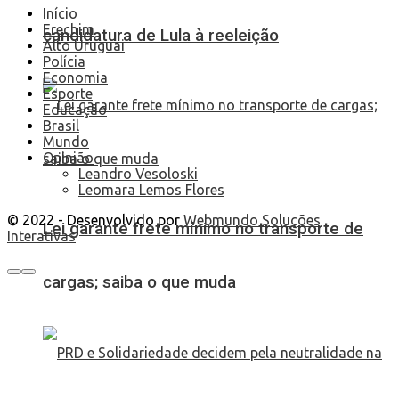
Início
Erechim
candidatura de Lula à reeleição
Alto Uruguai
Polícia
Economia
Esporte
Educação
Brasil
Mundo
Opinião
Leandro Vesoloski
Leomara Lemos Flores
© 2022 - Desenvolvido por
Webmundo Soluções
Lei garante frete mínimo no transporte de
Interativas
cargas; saiba o que muda