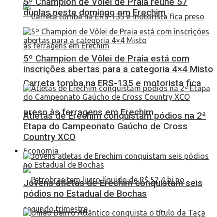
5º Champion de Vôlei de Praia reúne 57
duplas neste domingo em Erechim
5º Champion de Vôlei de Praia está com
inscrições abertas para a categoria 4×4 Misto
Carreta tomba na ERS-135 e motorista fica
preso às ferragens em Erechim
Atletas de Erechim conquistam pódios na 2ª
Etapa do Campeonato Gaúcho de Cross
Country XCO
Economia
Jovens atletas de Erechim conquistam seis
pódios no Estadual de Bochas