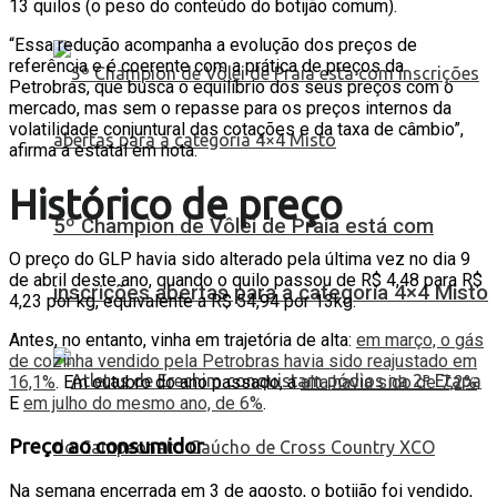
13 quilos (o peso do conteúdo do botijão comum).
“Essa redução acompanha a evolução dos preços de
referência e é coerente com a prática de preços da
Petrobras, que busca o equilíbrio dos seus preços com o
mercado, mas sem o repasse para os preços internos da
volatilidade conjuntural das cotações e da taxa de câmbio”,
afirma a estatal em nota.
Histórico de preço
5º Champion de Vôlei de Praia está com
O preço do GLP havia sido alterado pela última vez no dia 9
de abril deste ano, quando o quilo passou de R$ 4,48 para R$
inscrições abertas para a categoria 4×4 Misto
4,23 por kg, equivalente a R$ 54,94 por 13kg.
Antes, no entanto, vinha em trajetória de alta:
em março, o gás
de cozinha vendido pela Petrobras havia sido reajustado em
16,1%
. Em outubro do ano passado, a
alta havia sido de 7,2%
.
E
em julho do mesmo ano, de 6%
.
Preço ao consumidor
Na semana encerrada em 3 de agosto, o botijão foi vendido,