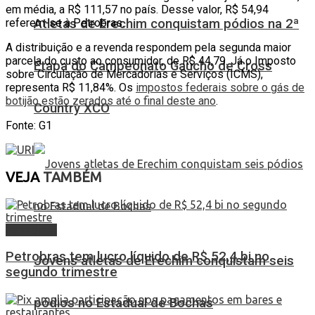
em média, a R$ 111,57 no país. Desse valor, R$ 54,94
referem-se à Petrobras.
Atletas de Erechim conquistam pódios na 2ª
A distribuição e a revenda respondem pela segunda maior
parcela do custo ao consumidor, de R$ 44,79. Já o Imposto
Etapa do Campeonato Gaúcho de Cross
sobre Circulação de Mercadorias e Serviços (ICMS),
representa R$ 11,84%. Os
impostos federais sobre o gás de
botijão estão zerados até o final deste ano
.
Country XCO
Fonte: G1
VEJA
TAMBÉM
Economia
Petrobras tem lucro líquido de R$ 52,4 bi no
Jovens atletas de Erechim conquistam seis
segundo trimestre
pódios no Estadual de Bochas