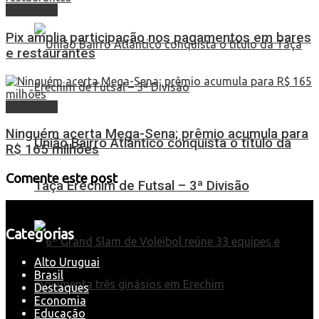
Economia
Pix amplia participação nos pagamentos em bares
e restaurantes
Economia
Ninguém acerta Mega-Sena; prêmio acumula para
União Bairro Atlântico conquista o título da
R$ 165 milhões
Comente este post
Taça Erechim de Futsal – 3ª Divisão
Categorias
Alto Uruguai
Brasil
Destaques
Economia
Educação