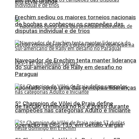
em Erval Grande
Erechim sediou os maiores torneios nacionais
de bochas e conheceu os campeões das
disputas individual e de trios
Navegador de Erechim tenta manter liderança
do Sul-americano de Rally em desafio no
Paraguai
Apontado como uma das principais lideranças
5º Champion de Vôlei de Praia define
de facção criminosa no RS é preso durante
campeões nas categorias Adulto e Iniciante
operação na ERS-135, em Getúlio Vargas