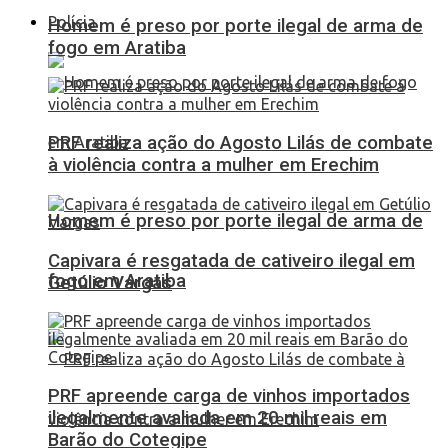
Polícia
Homem é preso por porte ilegal de arma de
fogo em Aratiba
PRF realiza ação do Agosto Lilás de combate
à violência contra a mulher em Erechim
Homem é preso por porte ilegal de arma de
Capivara é resgatada de cativeiro ilegal em
fogo em Aratiba
Getúlio Vargas
PRF apreende carga de vinhos importados
ilegalmente avaliada em 20 mil reais em
Barão do Cotegipe