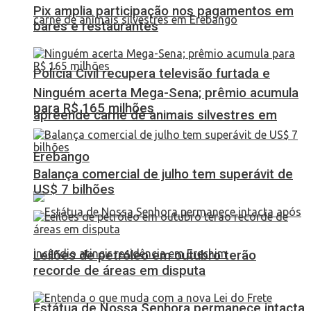
Pix amplia participação nos pagamentos em
bares e restaurantes
Polícia Civil recupera televisão furtada e
Ninguém acerta Mega-Sena; prêmio acumula
para R$ 165 milhões
apreende carne de animais silvestres em
Erebango
Balança comercial de julho tem superávit de
US$ 7 bilhões
Leilões de petróleo em outubro terão
recorde de áreas em disputa
Estátua de Nossa Senhora permanece intacta